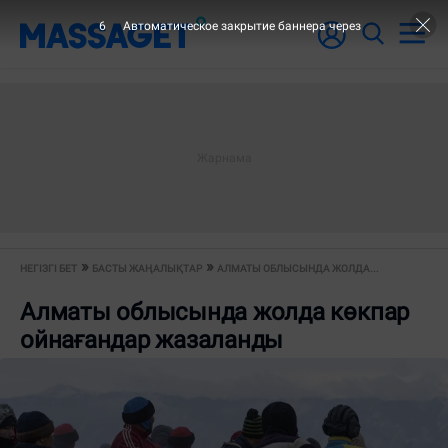
6
Автоматическое закрытие баннера через
НЕГІЗГІ БЕТ
БАСТЫ ЖАҢАЛЫҚТАР
АЛМАТЫ ОБЛЫСЫНДА ЖОЛДА...
Алматы облысында жолда көкпар
ойнағандар жазаланды