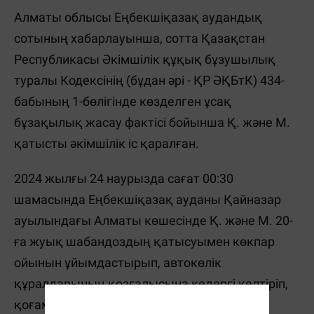
Алматы облысы Еңбекшіқазақ аудандық
сотының хабарлауынша, сотта Қазақстан
Республикасы Әкімшілік құқық бұзушылық
туралы Кодексінің (бұдан әрі - ҚР ӘҚБтК) 434-
бабының 1-бөлігінде көзделген ұсақ
бұзақылық жасау фактісі бойынша Қ. және М.
қатысты әкімшілік іс қаралған.
2024 жылғы 24 наурызда сағат 00:30
шамасында Еңбекшіқазақ ауданы Қайназар
ауылындағы Алматы көшесінде Қ. және М. 20-
ға жуық шабандоздың қатысуымен көкпар
ойынын ұйымдастырып, автокөлік
құралдарының қозғалысына кедергі келтіріп,
қоғамдық тәртіпті бұзды.