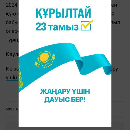
2024 жылғы 26 наурыздағы сот қаулысымен
құқық бұзушылар Қ. және М. ҚР ӘҚБтК 434-
бабының 1-бөлігі бойынша кінәлі деп танылып
оларға 5 тәулікке әкімшілік қамаққа алу
түріндегі жаза тағайындалды.
Қаулы заңды күшіне енген жоқ.
Қызықты жаңалықтар мен видеоларды көру
үшін TikTok арнамызға жазылыңыз!
С. Сатыбалдина
АЛМАТЫ ОБЛЫСЫ
КӨКПАР
ЖАЗАЛАУ