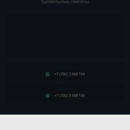
Құпиялылық саясаты
Редакция:
+7 (700) 3 888 104
Жарнама:
+7 (700) 3 888 188
Сайт дизайны -
ПРОСТО КОСМОС!