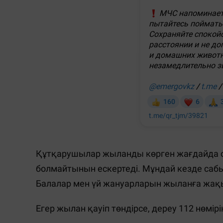
Құтқарушылар жыланды көрген жағдайда он
болмайтынын ескертеді. Мұндай кезде сабы
Балалар мен үй жануарларын жыланға жақ
Егер жылан қауіп төндірсе, дереу 112 нөмір