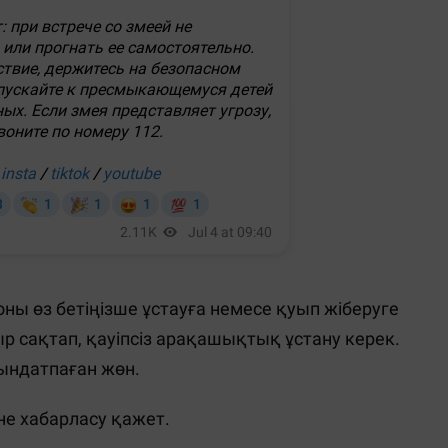
ы өз бетіңізше ұстауға немесе қуып жіберуге
р сақтап, қауіпсіз арақашықтық ұстану керек.
ындатпаған жөн.
іне хабарласу қажет.