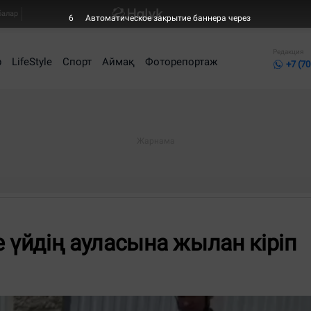
балар
5
Автоматическое закрытие баннера через
Редакция
р
LifeStyle
Спорт
Аймақ
Фоторепортаж
+7 (70
үйдің ауласына жылан кіріп