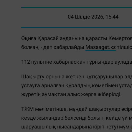
04 Шілде 2026, 15:44
Оқиға Қарасай ауданына қарасты Кемерто
болған, - деп хабарлайды
Massaget.kz
тілшіс
112 пультіне хабарласқан тұрғындар аулада
Шақырту орнына жеткен құтқарушылар алд
ұстауға арналған құралдың көмегімен ұста
жүретін аумақтан алыс жерге жіберілді.
ТЖМ мәліметінше, мұндай шақыртулар әсіре
кезде жыландар белсенді болып, кейде үй
шаруашылық нысандарына кіріп кетуі мүмк