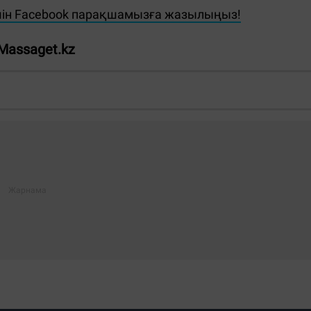
шін Facebook парақшамызға жазылыңыз!
Massaget.kz
Жауаптар:
ЖІБЕРУ