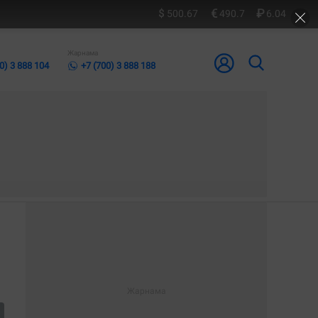
500.67
490.7
6.04
Жарнама
0) 3 888 104
+7 (700) 3 888 188