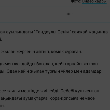
Фото:
Видео кадры
ған ауылындағы "Таңдаулы Сенім" саяжай маңында
і.
 жылан жүргенін айтып, көмек сұраған.
ымен жағдайды бағалап, кейін арнайы жылан
ды. Одан кейін жылан тұрғын үйлер мен адамдар
се жылы мезгілде жиілейді. Себебі күн ысыған
 маңындағы аумақтарға, қора-қопсыға немесе
ін.