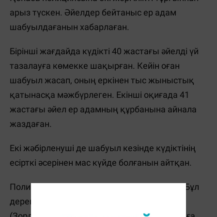
арыз түскен. Әйелдер бейтаныс ер адам
шабуылдағанын хабарлаған.
Бірінші жағдайда күдікті 40 жастағы әйелді үй
тазалауға көмекке шақырған. Кейін оған
шабуыл жасап, оның еркінен тыс жыныстық
қатынасқа мәжбүрлеген. Екінші оқиғада 41
жастағы әйел ер адамның құрбанына айнала
жаздаған.
Екі жәбірленуші де шабуыл кезінде күдіктінің
есірткі әсерінен мас күйде болғанын айтқан.
Полиция қызметкерлері күдіктіні ұстаған. Бұл
дерек ҚР Қылмыстық кодексінің 120-бабы
(Зорлау) бойынша тіркелген. Күдікті қамауға