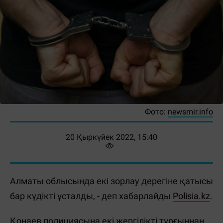
Фото:
newsmir.info
20 Қыркүйек 2022, 15:40
Алматы облысында екі зорлау дерегіне қатысы
бар күдікті ұсталды, - деп хабарлайды
Polisia.kz
.
Қонаев полициясына екі жергілікті тұрғыннан