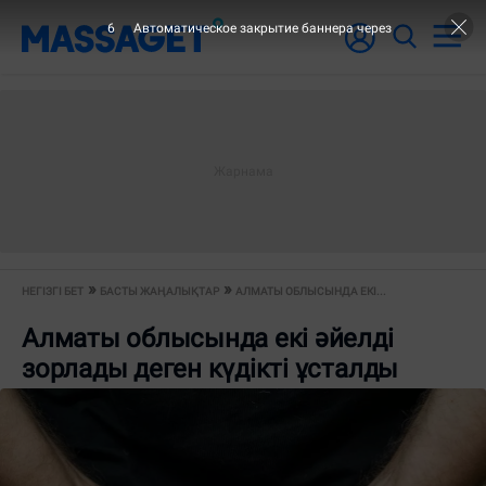
6
Автоматическое закрытие баннера через
НЕГІЗГІ БЕТ
БАСТЫ ЖАҢАЛЫҚТАР
АЛМАТЫ ОБЛЫСЫНДА ЕКІ...
Алматы облысында екі әйелді
зорлады деген күдікті ұсталды