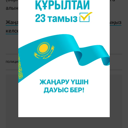
алынған.
Жаңалықтарды бәрінен бұрын біліп отырғыңыз
келсе, Telegram-арнамызға жазылыңыз!
Ж. Қадыржанова
ПОЛИЦИЯ
ҚЫЛМЫС
КҮДІКТІ