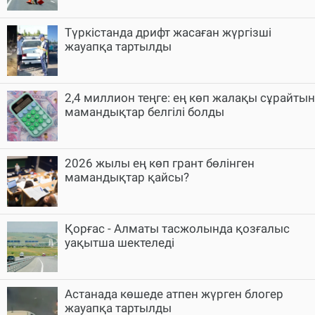
Түркістанда дрифт жасаған жүргізші
жауапқа тартылды
2,4 миллион теңге: ең көп жалақы сұрайтын
мамандықтар белгілі болды
2026 жылы ең көп грант бөлінген
мамандықтар қайсы?
Қорғас - Алматы тасжолында қозғалыс
уақытша шектеледі
Астанада көшеде атпен жүрген блогер
жауапқа тартылды