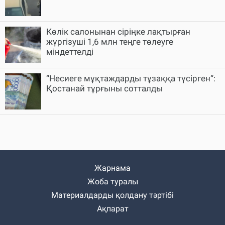
Көлік салонынан сіріңке лақтырған
жүргізуші 1,6 млн теңге төлеуге
міндеттелді
“Несиеге мұқтаждарды тұзаққа түсірген“:
Қостанай тұрғыны сотталды
Жарнама
Жоба туралы
Материалдарды қолдану тәртібі
Ақпарат