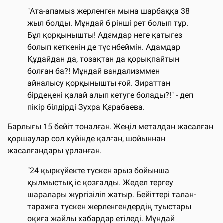
"Ата-апамыз жерленген мына шарбаққа 38
жыл болды. Мұндай бірінші рет болып тұр.
Бұл қорқынышты! Адамдар неге қатыгез
болып кеткенін де түсінбеймін. Адамдар
Құдайдан да, тозақтан да қорықпайтын
болған ба?! Мұндай вандализммен
айналысу қорқынышты ғой. Зираттан
бірдеңені қалай алып кетуге болады?!" - деп
пікір білдірді Зухра Қарабаева.
Барлығы 15 бейіт тоналған. Жеңіл металдан жасалған
қоршаулар сол күйінде қалған, шойыннан
жасалғандары ұрланған.
"24 қыркүйекте түскен арыз бойынша
қылмыстық іс қозғалды. Жедел тергеу
шаралары жүргізіліп жатыр. Бейіттері талан-
таражға түскен жерленгендердің туыстары
оқиға жайлы хабардар етіледі. Мұндай