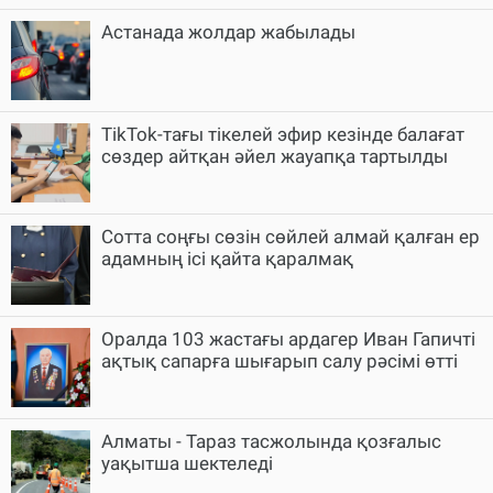
Астанада жолдар жабылады
TikTok-тағы тікелей эфир кезінде балағат
сөздер айтқан әйел жауапқа тартылды
Cотта соңғы сөзін сөйлей алмай қалған ер
адамның ісі қайта қаралмақ
Оралда 103 жастағы ардагер Иван Гапичті
ақтық сапарға шығарып салу рәсімі өтті
Алматы - Тараз тасжолында қозғалыс
уақытша шектеледі