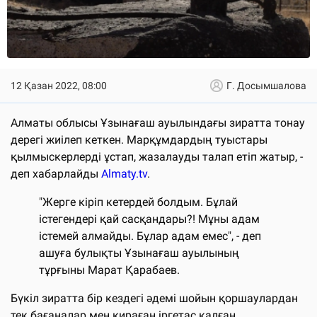
12 Қазан 2022, 08:00
Г. Досымшалова
Алматы облысы Ұзынағаш ауылындағы зиратта тонау
дерегі жиілеп кеткен. Марқұмдардың туыстары
қылмыскерлерді ұстап, жазалауды талап етіп жатыр, -
деп хабарлайды
Almaty.tv
.
"Жерге кіріп кетердей болдым. Бұлай
істегендері қай сасқандары?! Мұны адам
істемей алмайды. Бұлар адам емес", - деп
ашуға булықты Ұзынағаш ауылының
тұрғыны Марат Қарабаев.
Бүкіл зиратта бір кездегі әдемі шойын қоршаулардан
тек бағаналар мен қираған іргетас қалған.