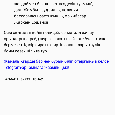
жағдаймен бірінші рет кездесіп тұрмын", -
деді Жамбыл аудандық полиция
басқармасы бастығының орынбасары
Жарқын Ершанов.
Осы оқиғадан кейін полицейлер металл жинау
орындарына рейд жүргізіп жатыр. Әзірге бұл нәтиже
бермеген. Қазір зиратта тәртіп сақшылары тәулік
бойы кезекшілікте тұр.
Жаңалықтарды бәрінен бұрын біліп отырғыңыз келсе,
Telegram-арнамызға жазылыңыз!
АЛМАТЫ
ЗИРАТ
ТОНАУ