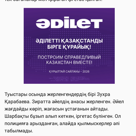
Туыстары осында жерленгендердің бірі Зухра
Қарабаева. Зиратта әйелдің анасы жерленген. Әйел
жағдайды көріп, жағасын ұстағанын айтады.
Шарбақты бұзып алып кеткен, іргетас бүлінген. Ол
полицияға арызданған, алайда қылмыскерлер әлі
табылмады.