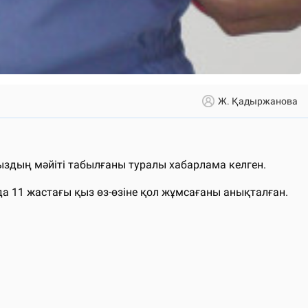
Ж. Қадыржанова
ыздың мәйіті табылғаны туралы хабарлама келген.
да 11 жастағы қыз өз-өзіне қол жұмсағаны анықталған.