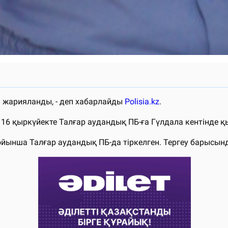
а жарияланды, - деп хабарлайды
Polisia.kz
.
16 қыркүйекте Талғар аудандық ПБ-ға Гүлдала кентінде қ
бойынша Талғар аудандық ПБ-да тіркелген. Тергеу барысын