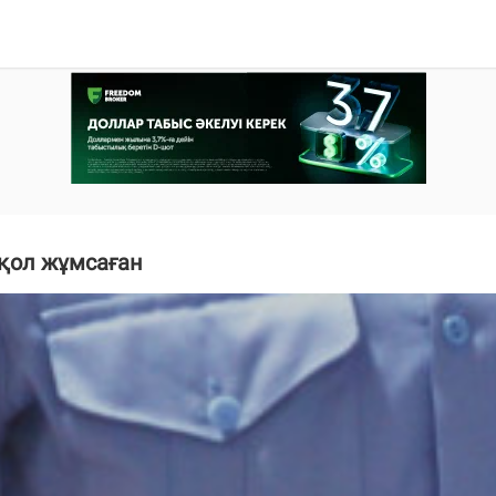
 қол жұмсаған