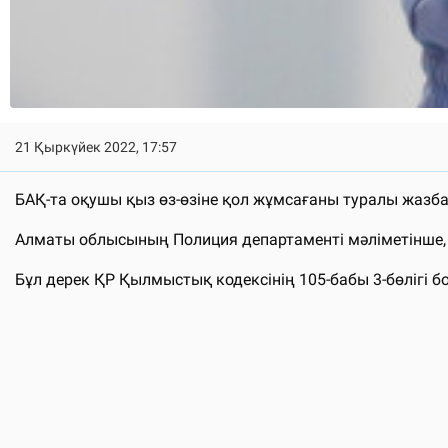
21 Қыркүйек 2022, 17:57
БАҚ-та оқушы қыз өз-өзіне қол жұмсағаны туралы жазб
Алматы облысының Полиция департаменті мәліметінше, 
Бұл дерек ҚР Қылмыстық кодексінің 105-бабы 3-бөлігі 