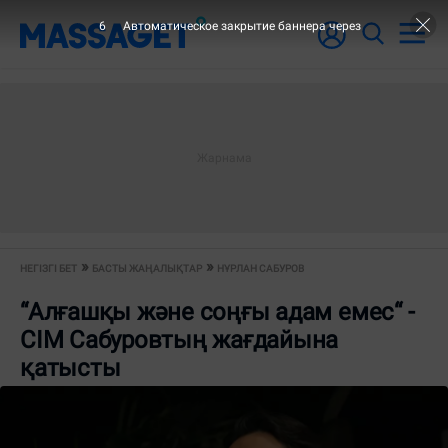
6
Автоматическое закрытие баннера через
НЕГІЗГІ БЕТ
БАСТЫ ЖАҢАЛЫҚТАР
НҰРЛАН САБУРОВ
“Алғашқы және соңғы адам емес“ -
СІМ Сабуровтың жағдайына
қатысты