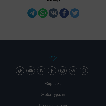
Жарнама
Жоба туралы
Пресс-релиздер