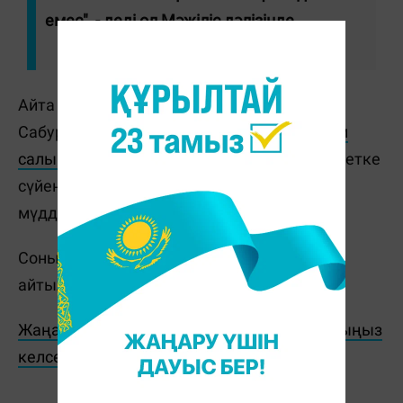
емес", - деді ол Мәжіліс дәлізінде.
Айта кетейік, бұған дейін әзілкеш Нұрлан
Сабуровқа
Ресейге 50 жылға кіруге тыйым
салынғаны
туралы ақпарат тарады. Мәліметке
сүйенсек, бұл шешім "ұлттық қауіпсіздік
мүддесі үшін" қабылданған.
Сонымен қатар, оның Алматыға келгені
айтылды.
Жаңалықтарды бәрінен бұрын біліп отырғыңыз
келсе, Telegram-арнамызға жазылыңыз!
Ж. Қадыржанова