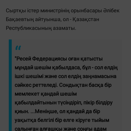
Сыртқы істер министрінің орынбасары Әлібек
Бақаевтың айтуынша, ол - Қазақстан
Республикасының азаматы.
"Ресей Федерациясы оған қатысты
мұндай шешім қабылдаса, бұл - сол елдің
ішкі шешімі және сол елдің заңнамасына
сәйкес реттеледі. Сондықтан басқа бір
мемлекет қандай шешім
қабылдайтынын түсіндіріп, пікір білдіру
қиын. ...Меніңше, ол қандай да бір
уақытқа белгілі бір елге кіруге тыйым
салынған алғашқы және соңғы адам