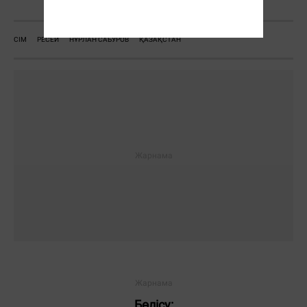
СІМ
РЕСЕЙ
НҰРЛАН САБУРОВ
ҚАЗАҚСТАН
Бөлісу: