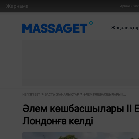
Жарнама
Арнайы жо
Жаңалықта
НЕГІЗГІ БЕТ
БАСТЫ ЖАҢАЛЫҚТАР
ӘЛЕМ КӨШБАСШЫЛАРЫ II...
Әлем көшбасшылары II Е
Лондонға келді