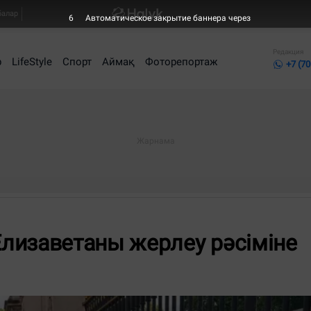
балар
5
Автоматическое закрытие баннера через
Редакция
р
LifeStyle
Спорт
Аймақ
Фоторепортаж
+7 (70
лизаветаны жерлеу рәсіміне