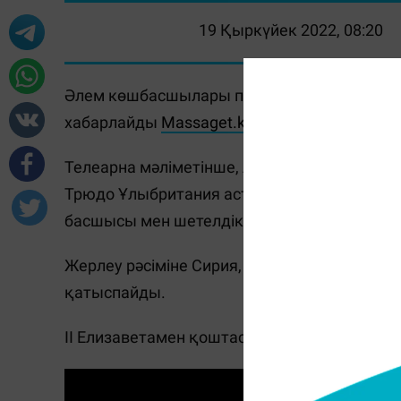
19 Қыркүйек 2022, 08:20
Әлем көшбасшылары патшайым II Елизаветан
хабарлайды
Massaget.kz
тілшісі
Euronews
те
Телеарна мәліметінше, АҚШ президенті Дж
Трюдо Ұлыбритания астанасына келген. Жер
басшысы мен шетелдік мәртебелі мейман кел
Жерлеу рәсіміне Сирия, Ауғанстан, Мьянма, 
қатыспайды.
II Елизаветамен қоштасу рәсімі дүйсенбі, 