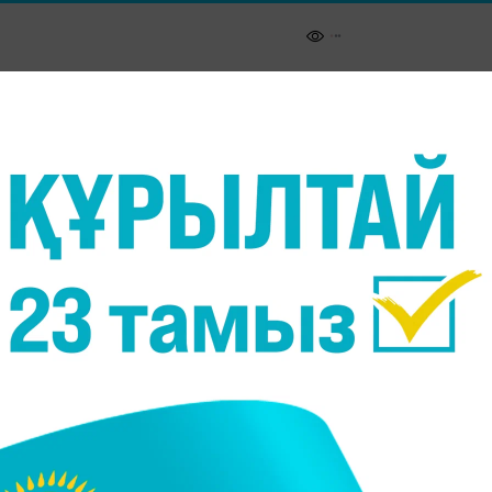
ы жерлеу рәсіміне Лондонға келді, - деп
леарнасына сілтеме жасап.
о Байден мен Канада премьер-министрі Джастин
леу рәсіміне орай Лондонға 500-ге жуық мемлекет
еді деп күтіліп отыр.
Беларусь және Венесуэла, Ресей елдерінің өкілдері
19 қыркүйекте кешке аяқталады.