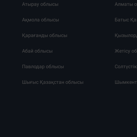
Атырау облысы
Алматы 
Ақмола облысы
Батыс Қа
Қарағанды облысы
Қызылор
Абай облысы
Жетісу о
Павлодар облысы
Солтүсті
Шығыс Қазақстан облысы
Шымкен