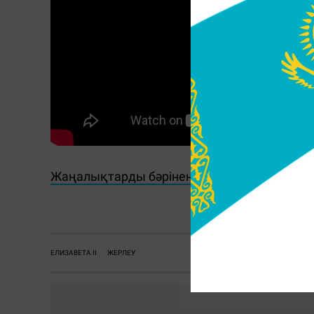
Жаңалықтарды бәрінен бұрын біліп отырғы
Г.
ЕЛИЗАВЕТА II
ЖЕРЛЕУ