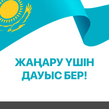
ңыз келсе, Telegram-арнамызға жазылыңыз!
 Досымшалова