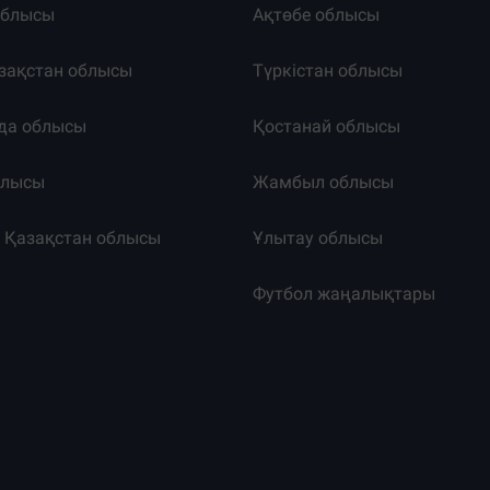
облысы
Ақтөбе облысы
зақстан облысы
Түркістан облысы
да облысы
Қостанай облысы
блысы
Жамбыл облысы
к Қазақстан облысы
Ұлытау облысы
т
Футбол жаңалықтары