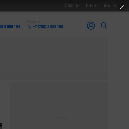
500.67
490.7
6.04
Жарнама
0) 3 888 104
+7 (700) 3 888 188