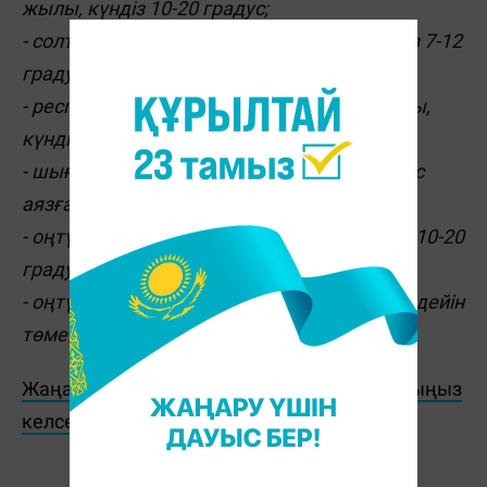
жылы, күндіз 10-20 градус;
- солтүстікте түнде 2-7 градус жылы, күндіз 7-12
градус;
- республика орталығында 3-8 градус жылы,
күндіз 5-19 градус;
- шығыста түнде 5 градус аяздан 0-8 градус
аязға дейін ауытқиды, күндіз 5-13 градус;
- оңтүстікте түнде 2-7 градус жылы, күндіз 10-20
градус;
- оңтүстік-шығыста түнде 5-7 градус аязға дейін
төмендейді, күндіз 5-15 градус жылы.
Жаңалықтарды бәрінен бұрын біліп отырғыңыз
келсе, Telegram-арнамызға жазылыңыз!
Ж. Қадыржанова