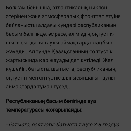
Болжам бойынша, атлантикалық циклон
әсерінен және атмосфералық фронттар өтуіне
байланысты алдағы күндері республиканың
басым бөлігінде, әсіресе, еліміздің оңтүстік-
шығысындағы таулы аймақтарда жаңбыр
жауады. Ал түнде Қазақстанның солтүстік
жартысында қар жауады деп күтіледі. Жел
күшейіп, батыста, шығыста, республиканың
оңтүстігі мен оңтүстік-шығысындағы таулы
аймақтарда тұман түседі.
Республиканың басым бөлігінде ауа
температурасы жоғарылайды:
- батыста, солтүстік-батыста түнде 3-8 градус