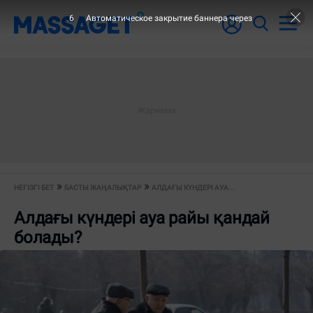
6
Автоматическое закрытие баннера через
НЕГІЗГІ БЕТ
БАСТЫ ЖАҢАЛЫҚТАР
АЛДАҒЫ КҮНДЕРІ АУА...
Алдағы күндері ауа райы қандай
болады?