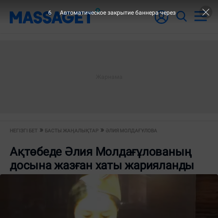
5
Автоматическое закрытие баннера через
НЕГІЗГІ БЕТ
БАСТЫ ЖАҢАЛЫҚТАР
ӘЛИЯ МОЛДАҒҰЛОВА
Ақтөбеде Әлия Молдағұлованың
досына жазған хаты жарияланды