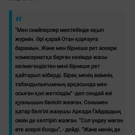
"Мен снайперлер мектебінде оқып
жүрмін. Әрі қарай Отан қорғауға
барамын. Және мен бірнеше рет әскери
комисариатқа барған кезімде жасы
келмегендіктен мені бірнеше рет
қайтарып жіберді. Бірақ менің өзімнің
табандылығымның арқасында мен
осыған қол жеткіздім" -деп сондай өзі
қуанышын бөлісіп жазған. Сонымен
қатар белгілі жазушы Аркади Гайдардың
сөзін де келтіріп жазған. "Сол үндеу маған
өте әсерлі болды", - дейді. "Және менің де