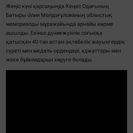
Жеңіс күні қарсаңында Кеңес Одағының
Батыры Әлия Молдағұлованың облыстық
мемориалды мұражайында арнайы көрме
ашылды. Екінші дүниежүзілік соғысқа
қатысқан 40-тан астам ақтөбелік жауынгердің
суреті мен медаль-ордендері, құжаттары мен
жеке бұйымдарын көруге болады.