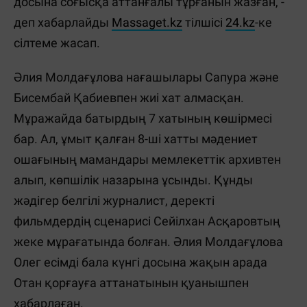
досына соғысқа аттанғалы тұрғанын жазған, -
деп хабарлайды
Massaget.kz
тілшісі
24.kz
-ке
сілтеме жасап.
Әлия Молдағұлова нағашылары Сапура және
Бисембай Қабиевпен жиі хат алмасқан.
Мұражайда батырдың 7 хатының көшірмесі
бар. Ал, ұмыт қалған 8-ші хатты мәдениет
ошағының мамандары мемлекеттік архивтен
алып, көпшілік назарына ұсынды. Құнды
жәдігер белгілі журналист, деректі
фильмдердің сценарисі Сейілхан Асқаровтың
жеке мұрағатында болған. Әлия Молдағұлова
Олег есімді бала күнгі досына жақын арада
Отан қорғауға аттанатынын қуанышпен
хабарлаған.