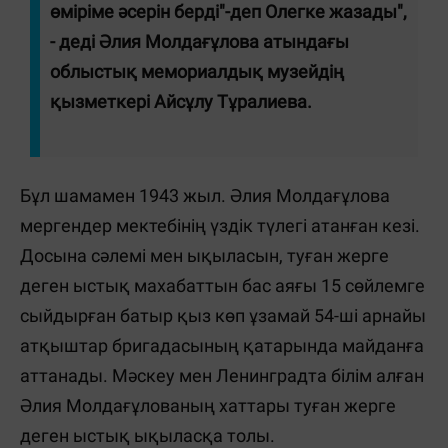
өміріме әсерін берді"-деп Олегке жазады",
- деді Әлия Молдағұлова атындағы
облыстық мемориалдық музейдің
қызметкері Айсұлу Тұралиева.
Бұл шамамен 1943 жыл. Әлия Молдағұлова
мергендер мектебінің үздік түлегі атанған кезі.
Досына сәлемі мен ықыласын, туған жерге
деген ыстық махабаттын бас аяғы 15 сөйлемге
сыйдырған батыр қыз көп ұзамай 54-ші арнайы
атқыштар бригадасының қатарында майданға
аттанады. Мәскеу мен Ленинградта білім алған
Әлия Молдағұлованың хаттары туған жерге
деген ыстық ықыласқа толы.