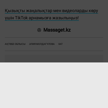
Қызықты жаңалықтар мен видеоларды көру
үшін TikTok арнамызға жазылыңыз!
Massaget.kz
АҚТӨБЕ ОБЛЫСЫ
ӘЛИЯ МОЛДАҒҰЛОВА
ХАТ