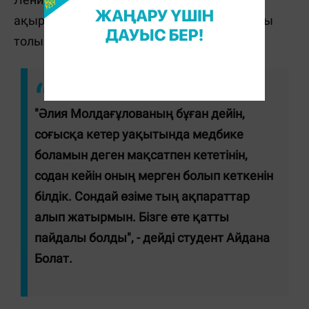
ақырғы шайқасы сияқты өмір жолы туралы
толық мағлұмат алуға болады.
"Әлия Молдағұлованың бұған дейін,
соғысқа кетер уақытында медбике
боламын деген мақсатпен кететінін,
содан кейін оның мерген болып кеткенін
білдік. Сондай өзіме тың ақпараттар
алып жатырмын. Бізге өте қатты
пайдалы болды", - дейді студент Айдана
Болат.