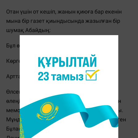
Отан үшін от кешіп, жанын қиюға бар екенін
мына бір газет қиындысында жазылған бір
шумақ Абайдың:
Бұл өмірдің қызығы махаббатпен
Көрге кірсең үлгілі жақсы атақпен
Арттағыға сөзің мен ісің қалса
Өлсеңде өлмегенге боласың тең - деген
өлеңімен жеткізген. Батырдың хаттарымен
мемориалдық мұражайда танысуға болады.
Мұнда Әлия Молдағұлованың дүниеге келген
Бұлақ ауылынан бастап қоршауда қалған
Ленинград, Казачиха ауылы маңындағы