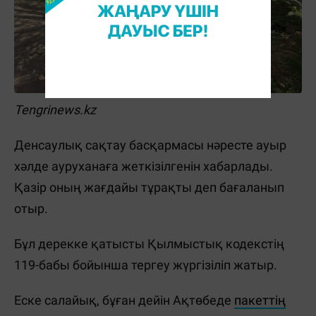
Tengrinews.kz
Денсаулық сақтау басқармасы нәресте ауыр
хәлде ауруханаға жеткізілгенін хабарлады.
Қазір оның жағдайы тұрақты деп бағаланып
отыр.
Бұл дерекке қатысты Қылмыстық кодекстің
119-бабы бойынша тергеу жүргізіліп жатыр.
Еске салайық, бұған дейін Ақтөбеде
пакеттің