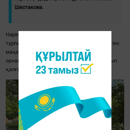
Шестакова.
Нәресте табылған жер баяғыдан
тұрғындардың наразылығын туғызып келген:
маңайда қараусыз қалған гараждар
орналасқан, ал аумақтың өзі қоқысқа толып
қалған.