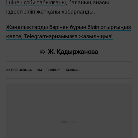
ішінен сәби табылғаны
, баланың анасы
іздестіріліп жатқаны хабарланды.
Жаңалықтарды бәрінен бұрын біліп отырғыңыз
келсе, Telegram-арнамызға жазылыңыз!
Ж. Қадыржанова
АҚТӨБЕ ОБЛЫСЫ
ІІМ
ПОЛИЦИЯ
ҚЫЛМЫС