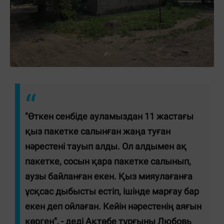
"Өткен сенбіде ауламыздан 11 жастағы
қыз пакетке салынған жаңа туған
нәрестені тауып алды. Ол алдымен ақ
пакетке, сосын қара пакетке салынып,
аузы байланған екен. Қыз мияулағанға
ұсқсас дыбысты естіп, ішінде марғау бар
екен деп ойлаған. Кейін нәрестенің аяғын
көрген", - деді Ақтөбе тұрғыны Любовь