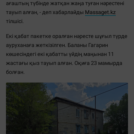
ағаштың түбінде жатқан жаңа туған нәрестені
тауып алған, - деп хабарлайды
Massaget.kz
тілшісі.
Екі қабат пакетке оралған нәресте шұғыл түрде
ауруханаға жеткізілген. Баланы Гагарин
көшесіндегі екі қабатты үйдің маңынан 11
жастағы қыз тауып алған. Оқиға 23 мамырда
болған.