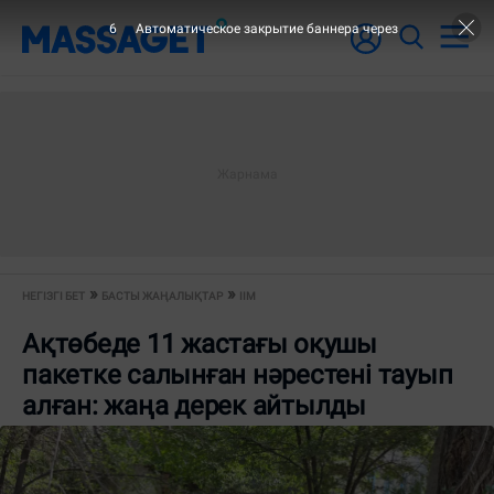
6
Автоматическое закрытие баннера через
НЕГІЗГІ БЕТ
БАСТЫ ЖАҢАЛЫҚТАР
ІІМ
Ақтөбеде 11 жастағы оқушы
пакетке салынған нәрестені тауып
алған: жаңа дерек айтылды