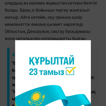
олардың өз еркімен жұмыстан кеткені белгілі
болды. Бірақ іс бойынша тергеу жалғасып
жатыр. Айта кетейік, оқу орнына қазір
мемлекеттік емхана қызмет көрсетеді.
Облыстық Денсаулық сақтау басқармасы
жеке орталықпен келісімшартты бұзған.
"Бүгінде облыстық денсаулық сақтау
басқармасы бұйрығымен "Медикус-
орталығының" бас дәрігеріне қатаң сөгіс
жарияланды. Балалар бақылауда.
"Медикус-орталығына" бекітілген барлық
мектеп облыстық денсаулық сақтау
басқармасы бұйрығымен Қарғалы