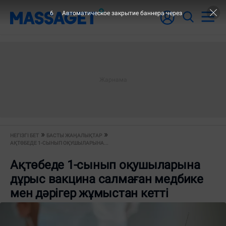
6
Автоматическое закрытие баннера через
НЕГІЗГІ БЕТ
БАСТЫ ЖАҢАЛЫҚТАР
АҚТӨБЕДЕ 1-СЫНЫП ОҚУШЫЛАРЫНА...
Ақтөбеде 1-сынып оқушыларына
дұрыс вакцина салмаған медбике
мен дәрігер жұмыстан кетті