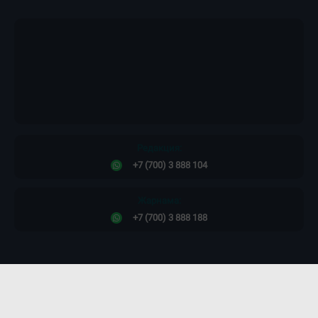
Редакция:
+7 (700) 3 888 104
Жарнама:
+7 (700) 3 888 188
Сайт дизайны -
ПРОСТО КОСМОС!
©2011-2026. Massaget.kz