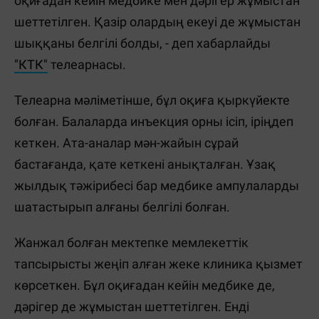
оқиғадан кейін медбике мен дәрігер жұмыстан
шеттетілген. Қазір олардың екеуі де жұмыстан
шыққаны белгілі болды, - деп хабарлайды
"КТК"
телеарнасы.
Телеарна мәліметінше, бұл оқиға қыркүйекте
болған. Балаларда инъекция орны ісіп, іріңдеп
кеткен. Ата-аналар мән-жайын сұрай
бастағанда, қате кеткені анықталған. Ұзақ
жылдық тәжірибесі бар медбике ампулаларды
шатастырып алғаны белгілі болған.
Жанжал болған мектепке мемлекеттік
тапсырысты жеңіп алған жеке клиника қызмет
көрсеткен. Бұл оқиғадан кейін медбике де,
дәрігер де жұмыстан шеттетілген. Енді