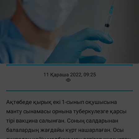
11 Қараша 2022, 09:25
Ақтөбеде қырық екі 1-сынып оқушысына
манту сынамасы орнына туберкулезге қарсы
тірі вакцина салынған. Соның салдарынан
балалардың жағдайы күрт нашарлаған. Осы