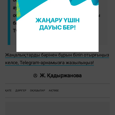
ауруханасына берілді", - деді Ақтөбе
облысы Денсаулық сақтау басқармасы
басшысының орынбасары Бақытжан
Түлкібаева.
Жаңалықтарды бәрінен бұрын біліп отырғыңыз
келсе, Telegram-арнамызға жазылыңыз!
Ж. Қадыржанова
ҚАТЕ
ДӘРІГЕР
ОҚУШЫЛАР
АҚТӨБЕ