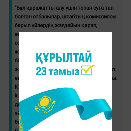
"Бұл қаражатты алу үшін топан суға тап
болған отбасылар, штабтың комиссиясы
барып үйлердің жағдайын қарап,
өздерінің қортындыларын шығарып,
содан кейін сол қортынды негізінде
жергілікті төтенше жағдайлар
басқармасынан анықтамасын алып
жұмыспен қамту орталықтарына барып
өздерінің өтініштерін қалдыруға құқылы.
Құжаттарды 8 күн ішінде қарап, 3 күн
ішінде төлемін төлеп беретін болады", -
деді облыстық жұмыспен қамтуды
үйлестіру және әлеуметтік
бағдарламалар басқармасының
басшысы Гүлназ Сисенова.