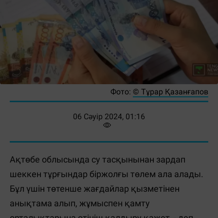
Фото:
© Тұрар Қазанғапов
06 Сәуір 2024, 01:16
Ақтөбе облысында су тасқынынан зардап
шеккен тұрғындар біржолғы төлем ала алады.
Бұл үшін төтенше жағдайлар қызметінен
анықтама алып, жұмыспен қамту
орталықтарына өтініш қалдыру қажет, - деп