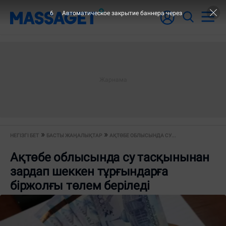
6
Автоматическое закрытие баннера через
НЕГІЗГІ БЕТ
БАСТЫ ЖАҢАЛЫҚТАР
АҚТӨБЕ ОБЛЫСЫНДА СУ...
Ақтөбе облысында су тасқынынан
зардап шеккен тұрғындарға
біржолғы төлем беріледі