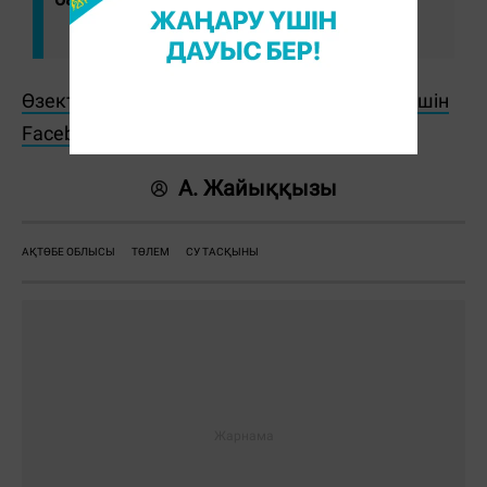
Өзекті жаңалықтарды өз уақытында оқу үшін
Facebook парақшамызға жазылыңыз!
А. Жайыққызы
АҚТӨБЕ ОБЛЫСЫ
ТӨЛЕМ
СУ ТАСҚЫНЫ