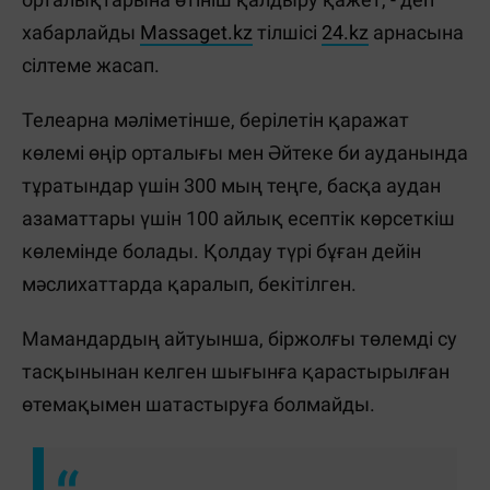
хабарлайды
Massaget.kz
тілшісі
24.kz
арнасына
сілтеме жасап.
Телеарна мәліметінше, берілетін қаражат
көлемі өңір орталығы мен Әйтеке би ауданында
тұратындар үшін 300 мың теңге, басқа аудан
азаматтары үшін 100 айлық есептік көрсеткіш
көлемінде болады. Қолдау түрі бұған дейін
мәслихаттарда қаралып, бекітілген.
Мамандардың айтуынша, біржолғы төлемді су
тасқынынан келген шығынға қарастырылған
өтемақымен шатастыруға болмайды.