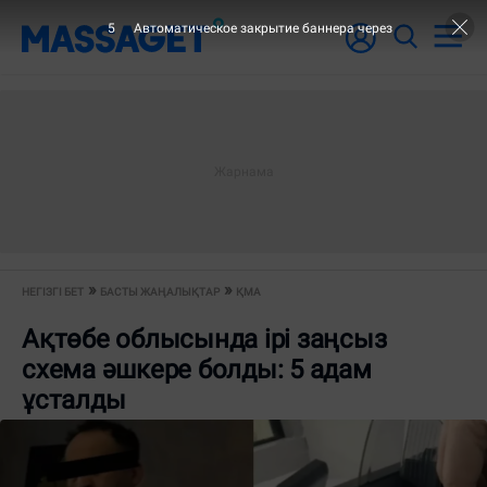
4
Автоматическое закрытие баннера через
НЕГІЗГІ БЕТ
БАСТЫ ЖАҢАЛЫҚТАР
ҚМА
Ақтөбе облысында ірі заңсыз
схема әшкере болды: 5 адам
ұсталды