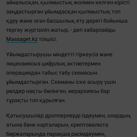
айналысқан, қылмыстық жолмен келген кірісті
заңдастырған ұйымдасқан қылмыстық топ
құру және оған басшылық ету дерегі бойынша
тергеу жүргізіліп жатыр, - деп хабарлайды
Massaget.kz
тілшісі.
Ұйымдастырушы міндетті тіркеусіз және
лицензиясыз цифрлық активтермен
операциядан табыс табу схемасын
ұйымдастырған. Схеманы іске асыру үшін
рөлдер нақты бөлінген, иерархиясы бар
тұрақты топ құрылған.
Қатысушылар дропперлерді іздеумен, олардың
атына банк карталарын, криптовалюта
биржаларында парақша рәсімдеумен,