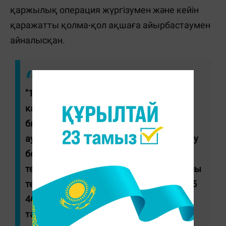
қаржылық операция жүргізумен және кейін
қаражатты қолма-қол ақшаға айырбастаумен
айналысқан.
"150-ден аса дроппердің банк
карталарына түскен қаражат ATAIX
биржасындағы криптоәмияндарға
аударылған. Цифрлық активтерді өткізу
бойынша операция сомасы 3,5 млрд
теңгеден асты. Тінту барысында 46 ұялы
телефон, 92 банк картасы, сондай-ақ, 25
463 USDT көлеміндегі криптоактив
тәркіленді", - деп жазылған ҚМА