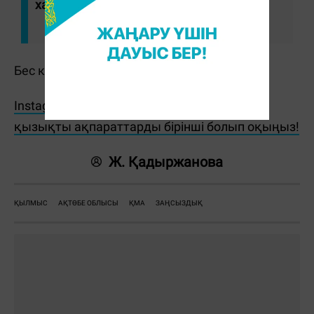
хабарламасында.
Бес күдікті қамауға алынған.
Instagram парақшамызға жазылып, ең
қызықты ақпараттарды бірінші болып оқыңыз!
Ж. Қадыржанова
ҚЫЛМЫС
АҚТӨБЕ ОБЛЫСЫ
ҚМА
ЗАҢСЫЗДЫҚ