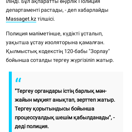
ілінді. Бұл ақпаратты өңірлік Полиция
департаменті растады, - деп хабарлайды
Massaget.kz
тілшісі.
Полиция мәліметінше, күдікті ұсталып,
уақытша ұстау изоляторына қамалған.
Қылмыстық кодекстің 120-бабы "Зорлау"
бойынша соталды тергеу жүргізіліп жатыр.
"Тергеу органдары істің барлық мән-
жайын мұқият анықтап, зерттеп жатыр.
Тергеу қорытындысы бойынша
процессуалдық шешім қабылданады", -
деді полиция.