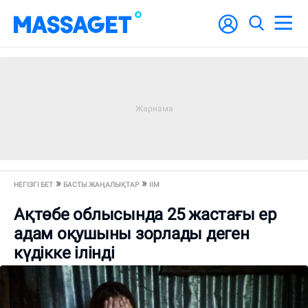
НЕГІЗГІ БЕТ
БАСТЫ ЖАҢАЛЫҚТАР
ІІМ
Ақтөбе облысында 25 жастағы ер
адам оқушыны зорлады деген
күдікке ілінді