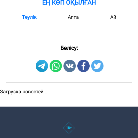
ЕҢ КӨП ОҚЫЛҒАН
Тәулік
Апта
Ай
Бөлісу:
Загрузка новостей...