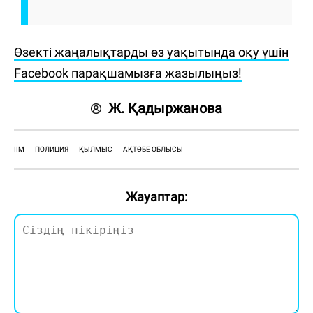
Өзекті жаңалықтарды өз уақытында оқу үшін
Facebook парақшамызға жазылыңыз!
Ж. Қадыржанова
ІІМ
ПОЛИЦИЯ
ҚЫЛМЫС
АҚТӨБЕ ОБЛЫСЫ
Жауаптар: