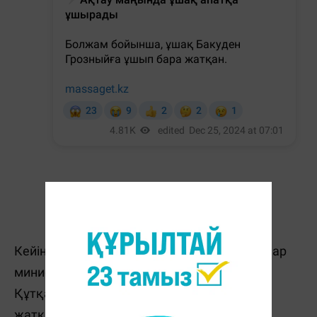
Кейінірек Қазақстанның Төтенше жағдайлар
министрлігі өкілдері
оқиға орнына
барды.
Құтқарушылар жеткен кезде ұшақ жанып
жатқан.