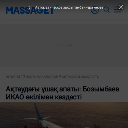
4
Автоматическое закрытие баннера через
НЕГІЗГІ БЕТ
БАСТЫ ЖАҢАЛЫҚТАР
АҚТАУДАҒЫ ҰШАҚ АПАТЫ
Ақтаудағы ұшақ апаты: Бозымбаев
ИКАО өкілімен кездесті