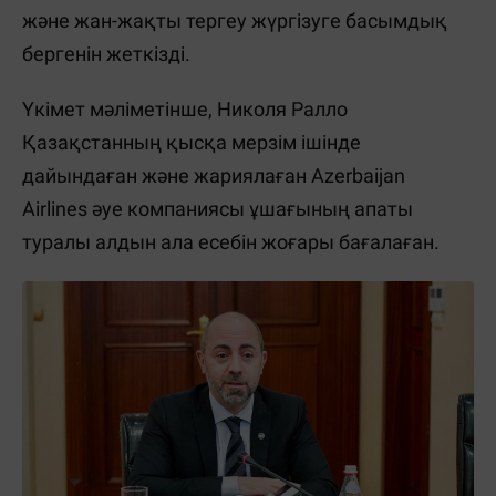
және жан-жақты тергеу жүргізуге басымдық
бергенін жеткізді.
Үкімет мәліметінше, Николя Ралло
Қазақстанның қысқа мерзім ішінде
дайындаған және жариялаған Azerbaijan
Airlines әуе компаниясы ұшағының апаты
туралы алдын ала есебін жоғары бағалаған.