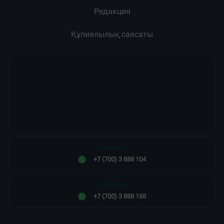
Загрузка новостей...
Жарнама
Жоба туралы
Пресс-релиздер
Материалдарды қолдану тәртібі