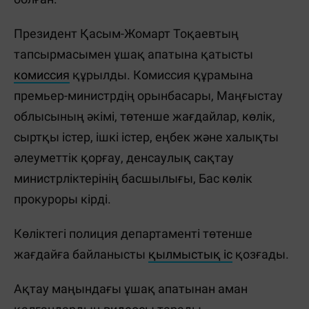
Президент Қасым-Жомарт Тоқаевтың
тапсырмасымен ұшақ апатына қатысты
комиссия
құрылды. Комиссия құрамына
премьер-министрдің орынбасары, Маңғыстау
облысының әкімі, төтенше жағдайлар, көлік,
сыртқы істер, ішкі істер, еңбек және халықты
әлеуметтік қорғау, денсаулық сақтау
министрліктерінің басшылығы, Бас көлік
прокуроры кірді.
Көліктегі полиция департаменті төтенше
жағдайға байланысты
қылмыстық іс
қозғады.
Ақтау маңындағы ұшақ апатынан аман