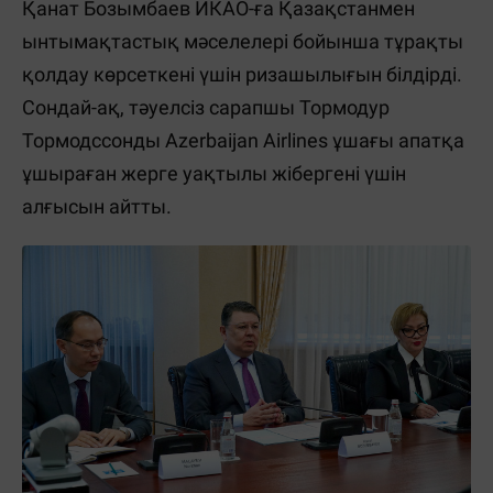
Қанат Бозымбаев ИКАО-ға Қазақстанмен
ынтымақтастық мәселелері бойынша тұрақты
қолдау көрсеткені үшін ризашылығын білдірді.
Сондай-ақ, тәуелсіз сарапшы Тормодур
Тормодссонды Azerbaijan Airlines ұшағы апатқа
ұшыраған жерге уақтылы жібергені үшін
алғысын айтты.