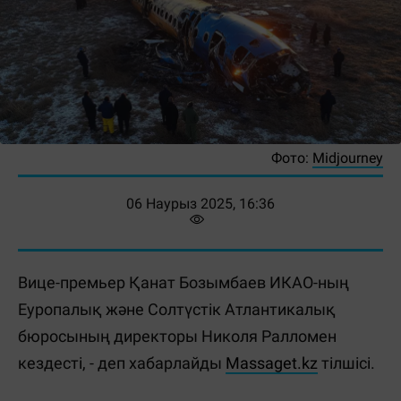
Фото:
Midjourney
06 Наурыз 2025, 16:36
Вице-премьер Қанат Бозымбаев ИКАО-ның
Еуропалық және Солтүстік Атлантикалық
бюросының директоры Николя Ралломен
кездесті, - деп хабарлайды
Massaget.kz
тілшісі.