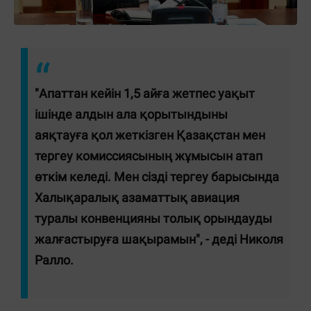
"Апаттан кейін 1,5 айға жетпес уақыт
ішінде алдын ала қорытындыны
аяқтауға қол жеткізген Қазақстан мен
тергеу комиссиясының жұмысын атап
өткім келеді. Мен сізді тергеу барысында
Халықаралық азаматтық авиация
туралы конвенцияны толық орындауды
жалғастыруға шақырамын", - деді Николя
Ралло.