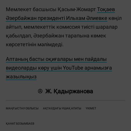
Мемлекет басшысы Қасым-Жомарт
Тоқаев
Әзербайжан президенті Ильхам Әлиевке
көңіл
айтып, мемлекеттік комиссия тиісті шаралар
қабылдап, Әзербайжан тарапына көмек
көрсететінін мәлімдеді.
Аптаның басты оқиғалары мен пайдалы
видеоларды көру үшін YouTube арнамызға
жазылыңыз
Ж. Қадыржанова
МАҢҒЫСТАУ ОБЛЫСЫ
АҚТАУДАҒЫ ҰШАҚ АПАТЫ
ҮКІМЕТ
ҚАНАТ БОЗЫМБАЕВ