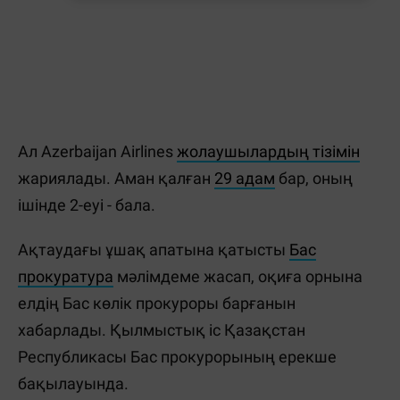
Ал Azerbaijan Airlines
жолаушылардың тізімін
жариялады. Аман қалған
29 адам
бар, оның
ішінде 2-еуі - бала.
Ақтаудағы ұшақ апатына қатысты
Бас
прокуратура
мәлімдеме жасап, оқиға орнына
елдің Бас көлік прокуроры барғанын
хабарлады. Қылмыстық іс Қазақстан
Республикасы Бас прокурорының ерекше
бақылауында.