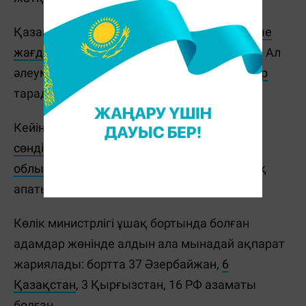
Қазақстанның Көлік министрлігі де
төтенше
жағдайға байланысты
мәлімдеме жасады. Ал
әлеуметтік желіде оқиға орнынан
видеолар
тарады.
Кейінірек ТЖМ оқиға орнындағы
өрт
сөндірілгенін
хабарлады.
Маңғыстау
облысының әкімі Нұрдәулет Қилыбай
ұшақ
апаты болған жерге барды.
Көлік министрлігі ұшақ бортында болған
адамдар жөнінде алдын ала мынадай ақпарат
жариялады: бортта 37 Әзербайжан,
6
Қазақстан
, 3 Қырғызстан, 16 РФ азаматы
болған.