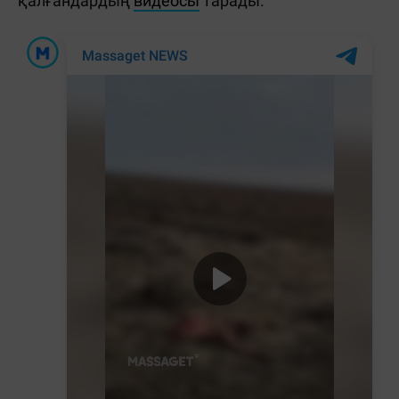
қалғандардың
видеосы
тарады.