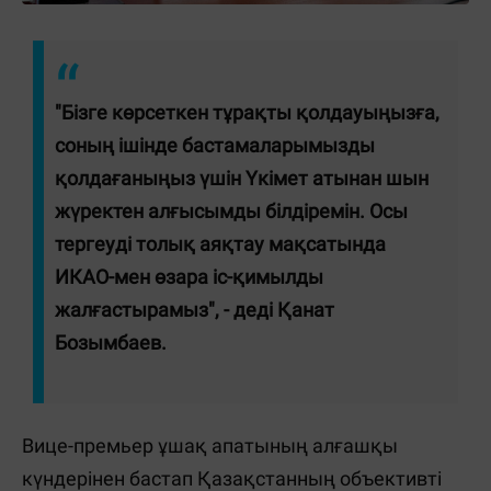
"Бізге көрсеткен тұрақты қолдауыңызға,
соның ішінде бастамаларымызды
қолдағаныңыз үшін Үкімет атынан шын
жүректен алғысымды білдіремін. Осы
тергеуді толық аяқтау мақсатында
ИКАО-мен өзара іс-қимылды
жалғастырамыз", - деді Қанат
Бозымбаев.
Вице-премьер ұшақ апатының алғашқы
күндерінен бастап Қазақстанның объективті