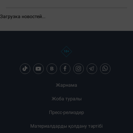
ЕҢ КӨП ОҚЫЛҒАН
Тәулік
Апта
Ай
Бөлісу: