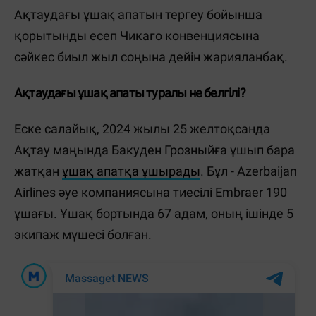
Ақтаудағы ұшақ апатын тергеу бойынша
қорытынды есеп Чикаго конвенциясына
сәйкес биыл жыл соңына дейін жарияланбақ.
Ақтаудағы ұшақ апаты туралы не белгілі?
Еске салайық, 2024 жылы 25 желтоқсанда
Ақтау маңында Бакуден Грозныйға ұшып бара
жатқан
ұшақ апатқа ұшырады
. Бұл - Azerbaijan
Airlines әуе компаниясына тиесілі Embraer 190
ұшағы. Ұшақ бортында 67 адам, оның ішінде 5
экипаж мүшесі болған.