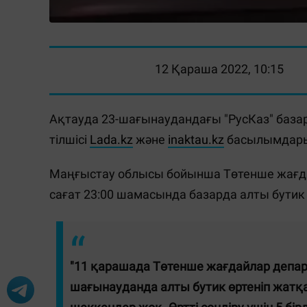
12 Қараша 2022, 10:15
Ақтауда 23-шағынаудандағы "РусКаз" база
тілшісі
Lada.kz
және
inaktau.kz
басылымдарын
Маңғыстау облысы бойынша Төтенше жағдай
сағат 23:00 шамасында базарда алты бутик ө
"11 қарашада Төтенше жағдайлар департ
шағынауданда алты бутик өртеніп жатқа