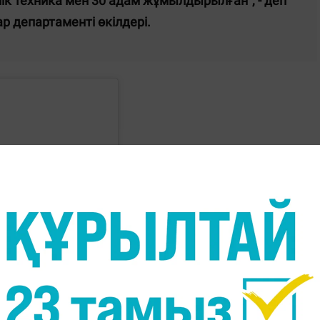
рлік техника мен 30 адам жұмылдырылған", - деп
 департаменті өкілдері.