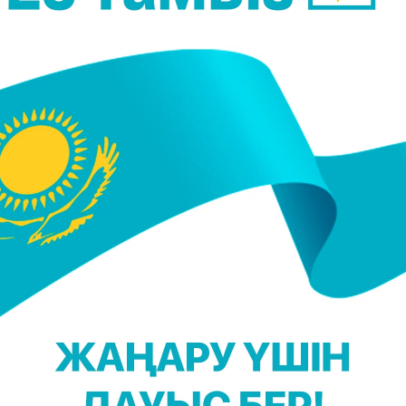
u_live)
@inaktau.kz)