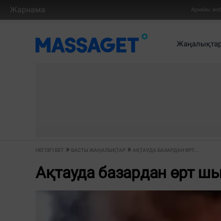
Жарнама
Арнайы жо
Жаңалықта
НЕГІЗГІ БЕТ
БАСТЫ ЖАҢАЛЫҚТАР
АҚТАУДА БАЗАРДАН ӨРТ...
Ақтауда базардан өрт ш