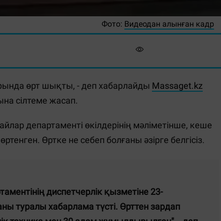
Фото:
Видеодан алынған кадр
рында өрт шықты, - деп хабарлайды
Massaget.kz
а сілтеме жасап.
лар департаменті өкілдерінің мәліметінше, кеше
ртенген. Өртке не себеп болғаны әзірге белгісіз.
аментінің диспетчерлік қызметіне 23-
ны туралы хабарлама түсті. Өрттен зардап