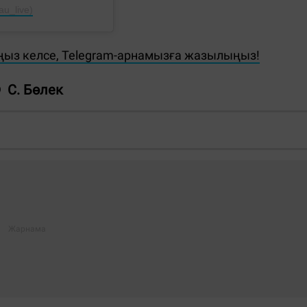
u_live)
ңыз келсе, Telegram-арнамызға жазылыңыз!
С. Бөлек