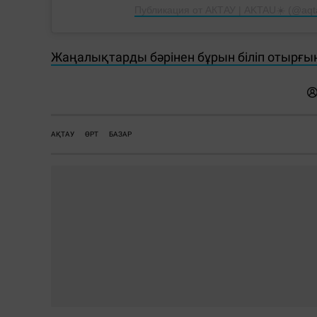
Публикация от АКТАУ | AKTAU☀️ (@aqta
Жаңалықтарды бәрінен бұрын біліп отырғы
АҚТАУ
ӨРТ
БАЗАР