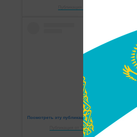
Публикация от АКТАУ | AKTAU☀️ (@aqta
Посмотреть эту публикацию в Instagram
Публикация от ?inAktau.kz Новости Актау (