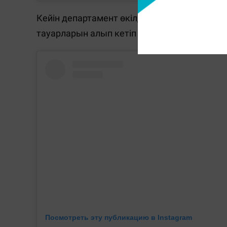
Кейін департамент өкілдері базардағы өртті
тауарларын алып кетіп жатыр.
Посмотреть эту публикацию в Instagram