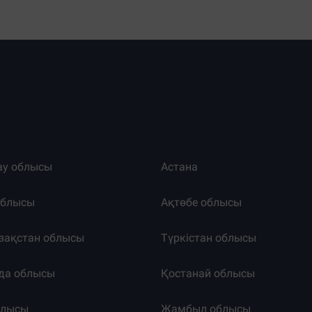
ау облысы
Астана
облысы
Ақтөбе облысы
зақстан облысы
Түркістан облысы
да облысы
Қостанай облысы
блысы
Жамбыл облысы