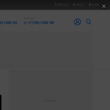
500.67
490.7
6.04
Жарнама
0) 3 888 104
+7 (700) 3 888 188