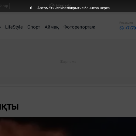
балар
6
Автоматическое закрытие баннера через
Редакция
р
LifeStyle
Спорт
Аймақ
Фоторепортаж
+7 (70
ықты