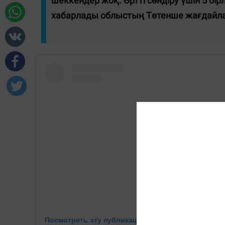
шеккендер жоқ. Өртті сөндіру үшін 5 бі
хабарлады облыстың Төтенше жағдайлар
Посмотреть эту публикацию в Instagram