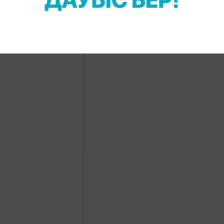
ң сөндірілгені хабарлады. Көрші дүкендердің иелері