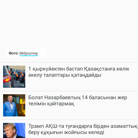
1 қыркүйектен бастап Қазақстанға көлік
әкелу талаптары қатаңдайды
Болат Назарбаевтың 14 баласынан жер
телімін қайтармақ
Трамп АҚШ-та туғандарға бірден азаматтық
беру құқығын жойғысы келеді