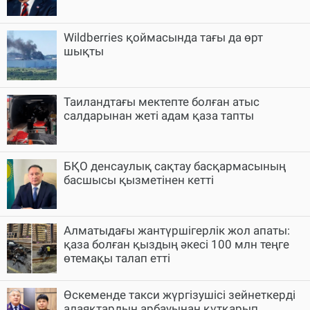
Wildberries қоймасында тағы да өрт
шықты
Таиландтағы мектепте болған атыс
салдарынан жеті адам қаза тапты
БҚО денсаулық сақтау басқармасының
басшысы қызметінен кетті
Алматыдағы жантүршігерлік жол апаты:
қаза болған қыздың әкесі 100 млн теңге
өтемақы талап етті
Өскеменде такси жүргізушісі зейнеткерді
алаяқтардың арбауынан құтқарып