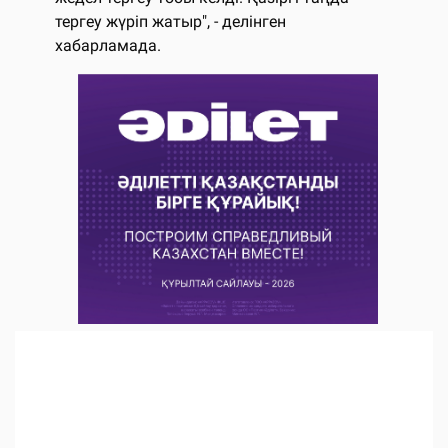
тергеу жүріп жатыр", - делінген
хабарламада.