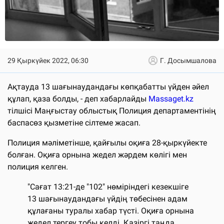
29 Қыркүйек 2022, 06:30
Г. Досымшалова
Ақтауда 13 шағынаудандағы көпқабатты үйден әйел
құлап, қаза болды, - деп хабарлайды
Massaget.kz
тілшісі Маңғыстау облыстық Полиция департаментінің
баспасөз қызметіне сілтеме жасап.
Полиция мәліметінше, қайғылы оқиға 28-қыркүйекте
болған. Оқиға орнына жедел жәрдем көлігі мен
полиция келген.
"Сағат 13:21-де "102" нөміріндегі кезекшіге
13 шағынаудандағы үйдің төбесінен адам
құлағаны туралы хабар түсті. Оқиға орнына
жедел тергеу тобы келді. Қазіргі таңда