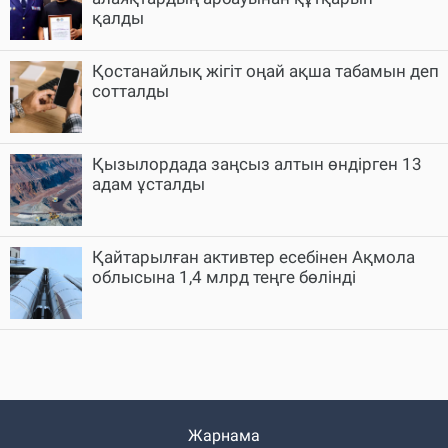
қалды
Қостанайлық жігіт оңай ақша табамын деп
сотталды
Қызылордада заңсыз алтын өндірген 13
адам ұсталды
Қайтарылған активтер есебінен Ақмола
облысына 1,4 млрд теңге бөлінді
Жарнама