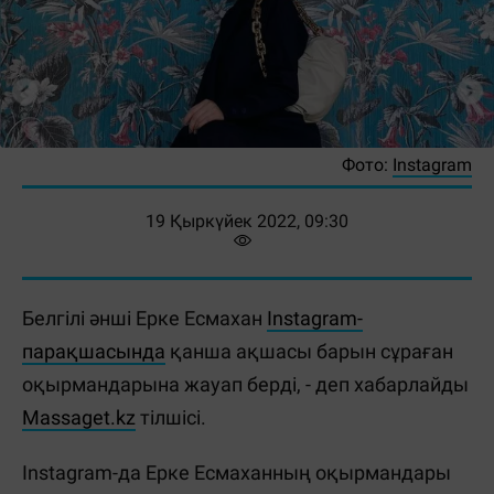
Фото:
Instagram
19 Қыркүйек 2022, 09:30
Белгілі әнші Ерке Есмахан
Instagram-
парақшасында
қанша ақшасы барын сұраған
оқырмандарына жауап берді, - деп хабарлайды
Massaget.kz
тілшісі.
Instagram-да Ерке Есмаханның оқырмандары