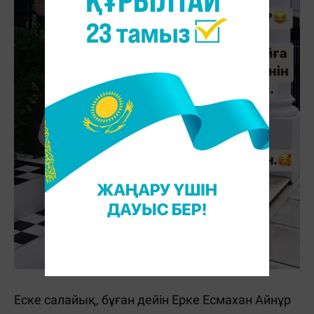
Еске салайық, бұған дейін Ерке Есмахан Айнұр