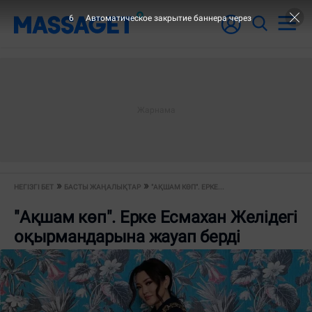
5
Автоматическое закрытие баннера через
НЕГІЗГІ БЕТ
БАСТЫ ЖАҢАЛЫҚТАР
"АҚШАМ КӨП". ЕРКЕ...
"Ақшам көп". Ерке Есмахан Желідегі
оқырмандарына жауап берді