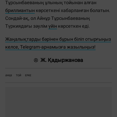
Тұрсынбаеваның ұлының тойынан алған
бриллиантын
көрсеткені хабарланған болатын.
Сондай-ақ, ол Айнұр Тұрсынбаеваның
Түркиядағы зәулім
үйін
көрсеткен еді.
Жаңалықтарды бәрінен бұрын біліп отырғыңыз
келсе, Telegram-арнамызға жазылыңыз!
Ж. Қадыржанова
ӘНШІ
ТОЙ
ЕРКЕ