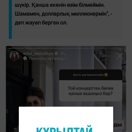
шүкір. Қанша екенін өзім білмеймін.
Шамамен, долларлық миллионермін", -
деп жауап берген ол.