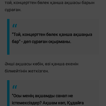
той, концерттен бөлек қанша ақшасы барын
сұраған.
"Той, концерттен бөлек қанша ақшаңыз
бар" - деп сұраған оқырманы.
Әнші ақшасы көбін, өзі қанша екенін
білмейтінін жеткізген.
"Осы менің ақшамды санап не
істемексіздер? Ақшам көп, Құдайға