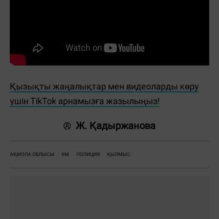
Қызықты жаңалықтар мен видеоларды көру
үшін TikTok арнамызға жазылыңыз!
Ж. Қадыржанова
АҚМОЛА ОБЛЫСЫ
ІІМ
ПОЛИЦИЯ
ҚЫЛМЫС