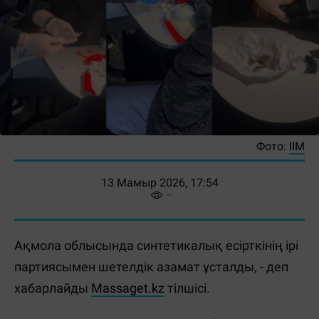
Фото:
ІІМ
13 Мамыр 2026, 17:54
Ақмола облысында синтетикалық есірткінің ірі
партиясымен шетелдік азамат ұсталды, - деп
хабарлайды
Massaget.kz
тілшісі.