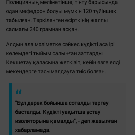
Полицияның мәліметінше, тінту барысында
одан мефедрон болуы мүмкін 120 түйіншек
табылған. Тәркіленген есірткінің жалпы
салмағы 240 грамнан асқан.
Алдын ала мәліметке сәйкес күдікті аса ірі
көлемдегі тыйым салынған заттарды
Көкшетау қаласына жеткізіп, кейін өзге елді
мекендерге тасымалдауға тиіс болған.
"Бұл дерек бойынша соталды тергеу
басталды. Күдікті уақытша ұстау
изоляторына қамалды", - деп жазылған
хабарламада.