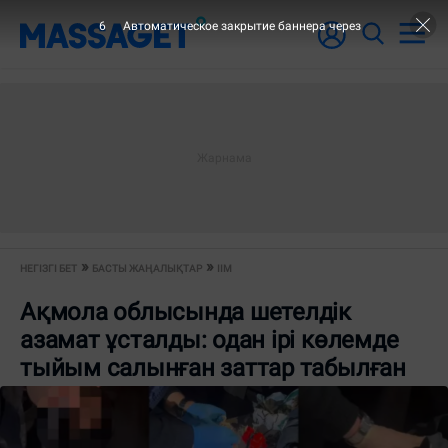
6
Автоматическое закрытие баннера через
НЕГІЗГІ БЕТ
БАСТЫ ЖАҢАЛЫҚТАР
ІІМ
Ақмола облысында шетелдік
азамат ұсталды: одан ірі көлемде
тыйым салынған заттар табылған