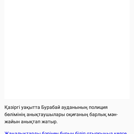
Қазіргі уақытта Бурабай ауданының полиция
бөлімінің анықтаушылары оқиғаның барлық мән-
жайын анықтап жатыр.
Жаңалықтарды бәрінен бұрын біліп отырғыңыз келсе,