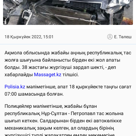
18 Қыркүйек 2022, 15:01
Е. Төлеш
Ақмола облысында жабайы аңның республикалық тас
жолға шығуына байланысты бірден екі жол апаты
болды. 38 жастағы жүргізуші зардап шекті, - деп
хабарлайды
Massaget.kz
тілшісі.
Polisia.kz
мәліметінше, апат 18 қыркүйекте таңғы сағат
07:00 шамасында болған.
Полицейлер мәліметінше, жабайы бұлан
республикалық Нұр-Сұлтан - Петропавл тас жолына
шығып кеткен. Салдарынан бірден екі автокөлікке
механикалық зақым келген, ал олардың бірінің
жүргізушісі түрлі жарақатпен емдеу мекемесіне