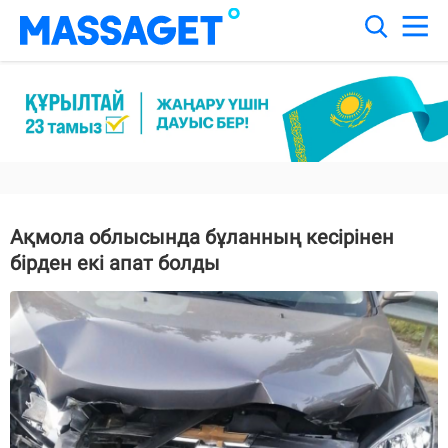
Ақмола облысында бұланның кесірінен
бірден екі апат болды