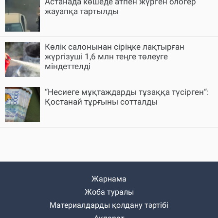
Астанада көшеде атпен жүрген блогер
жауапқа тартылды
Көлік салонынан сіріңке лақтырған
жүргізуші 1,6 млн теңге төлеуге
міндеттелді
“Несиеге мұқтаждарды тұзаққа түсірген“:
Қостанай тұрғыны сотталды
Жарнама
Жоба туралы
Материалдарды қолдану тәртібі