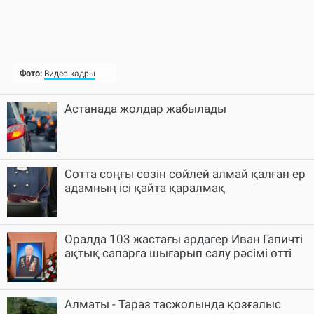
Астанада жолдар жабылады
Cотта соңғы сөзін сөйлей алмай қалған ер
адамның ісі қайта қаралмақ
Оралда 103 жастағы ардагер Иван Гапичті
ақтық сапарға шығарып салу рәсімі өтті
Алматы - Тараз тасжолында қозғалыс