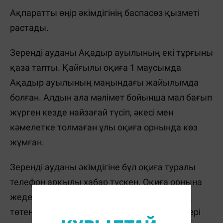
Ақпаратты өңір әкімдігінің баспасөз қызметі
растады.
Зеренді ауданы Ақадыр ауылының екі тұрғыны
қаза тапты. Қайғылы оқиға 1 маусымда
Ақадыр ауылының маңындағы жайылымда
болған. Алдын ала мәлімет бойынша мал бағып
жүрген кезде найзағай түсіп, әкесі мен
кәмелетке толмаған ұлы оқиға орнында көз
жұмған.
Зеренді ауданы әкімдігіне бұл оқиға туралы
телефон арқылы хабар түскен. Оқиға орнына
жедел түрде полиция бөлімі мен аудандық
төтенше жағдайлар бөлімінің қызметкерлері