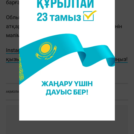
барған.
Облыс әкімдігі өкілдері оқиға жергілікті
атқарушы органдардың бақылауында екенін
мәлімдеді.
Instagram парақшамызға жазылып, ең
қызықты ақпараттарды бірінші болып оқыңыз!
Ж. Қадыржанова
АҚМОЛА ОБЛЫСЫ
НАЙЗАҒАЙ
ОҚЫС ОҚИҒА
ҚАЗА