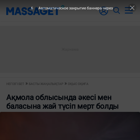
6
Автоматическое закрытие баннера через
НЕГІЗГІ БЕТ
БАСТЫ ЖАҢАЛЫҚТАР
ОҚЫС ОҚИҒА
Ақмола облысында әкесі мен
баласына жай түсіп мерт болды