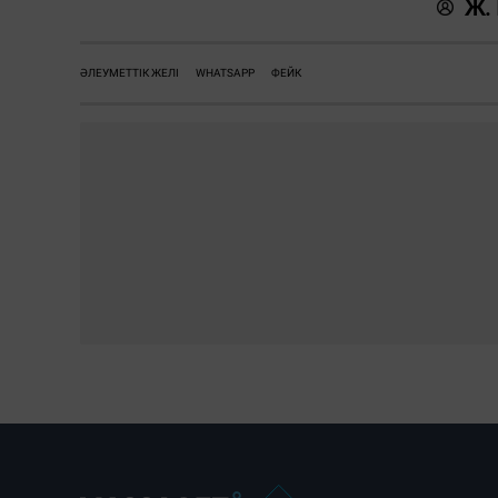
Ж.
ӘЛЕУМЕТТІК ЖЕЛІ
WHATSAPP
ФЕЙК