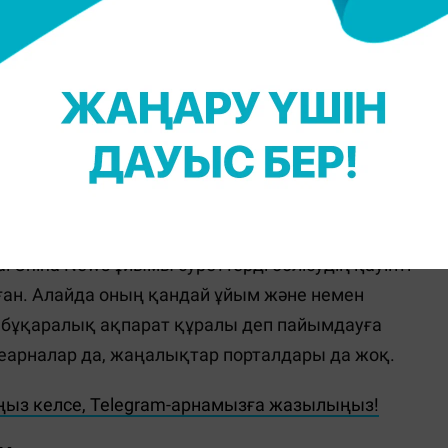
 жылдың басында орыс тілінде тараған. Басылым
олатын. Қазір фейк қазақ тіліне аударылып, Желі
ыр.
ектерін алаяқтарға берген адамдар болмаған.
 жасақтамасын "Қайырлы таң деп жазылған
ерді қолданбай, осылармен ғана шектеледі" деуге
al China News ұйымы суреттерді бөлісудің қауіпті
лған. Алайда оның қандай ұйым және немен
л бұқаралық ақпарат құралы деп пайымдауға
леарналар да, жаңалықтар порталдары да жоқ.
ңыз келсе, Telegram-арнамызға жазылыңыз!