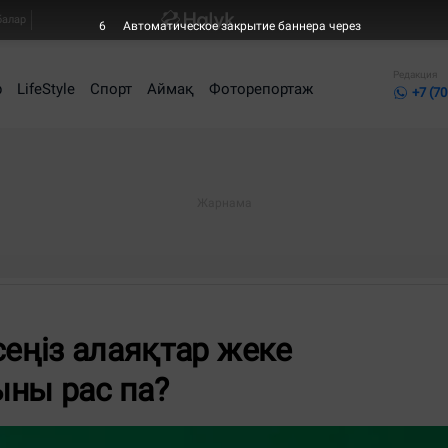
балар
5
Автоматическое закрытие баннера через
Редакция
р
LifeStyle
Спорт
Аймақ
Фоторепортаж
+7 (70
сеңіз алаяқтар жеке
тыны рас па?