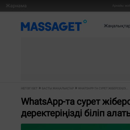
Жарнама
Арнайы жо
Жаңалықта
НЕГІЗГІ БЕТ
БАСТЫ ЖАҢАЛЫҚТАР
WHATSAPP-ТА СУРЕТ ЖІБЕРСЕҢІЗ...
WhatsApp-та сурет жібер
деректеріңізді біліп ала