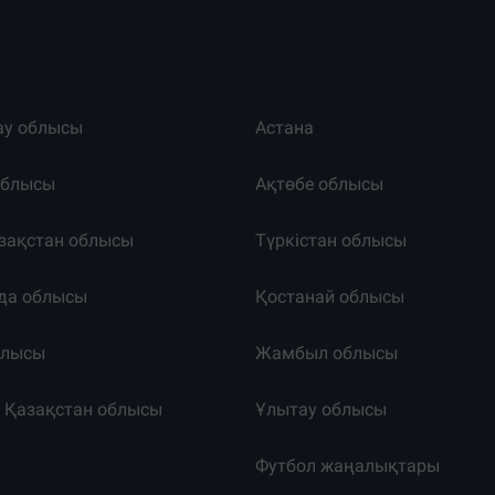
ау облысы
Астана
облысы
Ақтөбе облысы
зақстан облысы
Түркістан облысы
да облысы
Қостанай облысы
блысы
Жамбыл облысы
к Қазақстан облысы
Ұлытау облысы
т
Футбол жаңалықтары