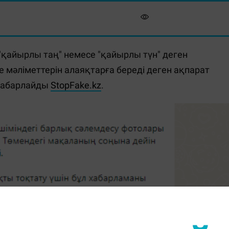
қайырлы таң" немесе "қайырлы түн" деген
ке мәліметтерін алаяқтарға береді деген ақпарат
 хабарлайды
StopFake.kz
.