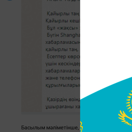
Басылым мәліметінше, бұл хабарлама - ескі