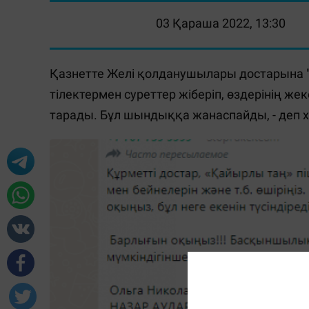
03 Қараша 2022, 13:30
Қазнетте Желі қолданушылары достарына "
тілектермен суреттер жіберіп, өздерінің же
тарады. Бұл шындыққа жанаспайды, - деп