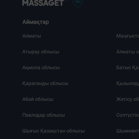
Аймақтар
Алматы
Маңғыст
Атырау облысы
Алматы 
Ақмола облысы
Батыс Қа
Қарағанды облысы
Қызылор
Абай облысы
Жетісу о
Павлодар облысы
Солтүсті
Шығыс Қазақстан облысы
Шымкен