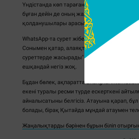
Үндістанда көп тараған. Ал Қазнетте 2022
бұған дейін де оның жалған екенін жазған б
қолданушылары арасында қайта тарап жат
WhatsApp-та сурет жіберу арқылы жеке дер
Сонымен қатар, алаяқтар зиян бағдарлама
суреттерде жасырады" немесе басқа суретт
ешқандай негіз жоқ.
Бұдан бөлек, ақпаратта Shanghai Internation
екені туралы ресми түрде ескерткені айты
айналысатыны белгісіз. Атауына қарап, бұ
болады, бірақ Қытайда мұндай атаумен те
Жаңалықтарды бәрінен бұрын біліп отырғы