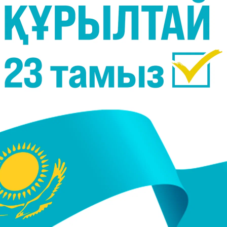
 фейк. Ол 2020 жылы Ресейде, Тәжікстанда және