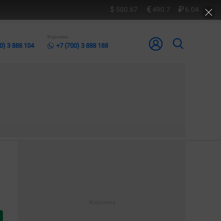
500.67
490.7
6.04
Жарнама
0) 3 888 104
+7 (700) 3 888 188