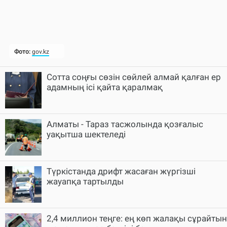
Cотта соңғы сөзін сөйлей алмай қалған ер
адамның ісі қайта қаралмақ
Алматы - Тараз тасжолында қозғалыс
уақытша шектеледі
Түркістанда дрифт жасаған жүргізші
жауапқа тартылды
2,4 миллион теңге: ең көп жалақы сұрайтын