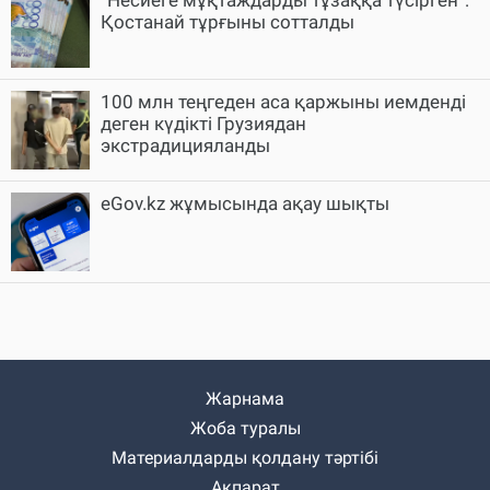
“Несиеге мұқтаждарды тұзаққа түсірген“:
Қостанай тұрғыны сотталды
100 млн теңгеден аса қаржыны иемденді
деген күдікті Грузиядан
экстрадицияланды
eGov.kz жұмысында ақау шықты
Жарнама
Жоба туралы
Материалдарды қолдану тәртібі
Ақпарат