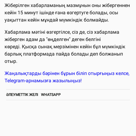
Жіберілген хабарламаның мазмұнын оны жібергеннен
кейін 15 минут ішінде ғана өзгертуге болады, осы
уақыттан кейін мұндай мүмкіндік болмайды.
Хабарлама мәтіні өзгертілсе, сіз де, сіз хабарлама
жіберген адам да "өңделген" деген белгіні
көреді. Қысқа сынақ мерзімінен кейін бұл мүмкіндік
барлық платформада пайда болады деп болжанып
отыр.
Жаңалықтарды бәрінен бұрын біліп отырғыңыз келсе,
Telegram-арнамызға жазылыңыз!
ӘЛЕУМЕТТІК ЖЕЛІ
WHATSAPP