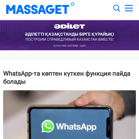
WhatsApp-та көптен күткен функция пайда
болады