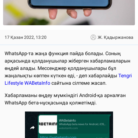
17 Қазан 2022, 13:20
Ж. Қадыржанова
WhatsApp-та жаңа функция пайда болады. Соның
арқасында қолданушылар жіберген хабарламаларын
өңдей алады. Мессенджер қолданушылары бұл
жаңалықты көптен күткен еді, - деп хабарлайды
Tengri
Lifestyle
WABetaInfo
сайтына сілтеме жасап.
Хабарламаны өңдеу мүмкіндігі Android-қа арналған
WhatsApp бета-нұсқасында қолжетімді.