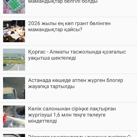
мамандықтар белгілі болды
2026 жылы ең көп грант бөлінген
мамандықтар қайсы?
Қорғас - Алматы тасжолында қозғалыс
уақытша шектеледі
Астанада көшеде атпен жүрген блогер
жауапқа тартылды
Көлік салонынан сіріңке лақтырған
жүргізуші 1,6 млн теңге төлеуге
міндеттелді