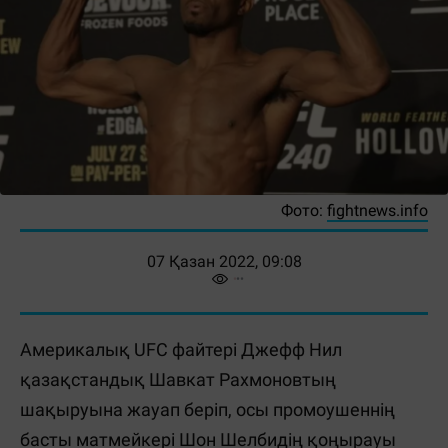
Фото:
fightnews.info
07 Қазан 2022, 09:08
Америкалық UFC файтері Джефф Нил
қазақстандық Шавкат Рахмоновтың
шақыруына жауап беріп, осы промоушеннің
басты матмейкері Шон Шелбидің қоңырауы