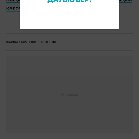
келсе, Telegram-арнамызға жазылыңыз!
С. Бөлек
ШАВКАТ РАХМОНОВ
ЖЕКПЕ-ЖЕК