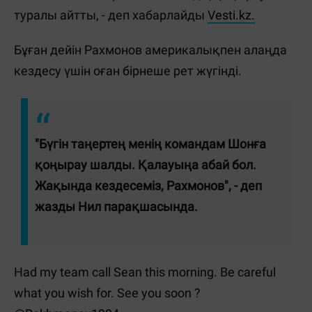
туралы айтты, - деп хабарлайды
Vesti.kz.
Бұған дейін Рахмонов америкалықпен алаңда
кездесу үшін оған бірнеше рет жүгінді.
"Бүгін таңертең менің командам Шонға
қоңырау шалды. Қалауыңа абай бол.
Жақында кездесеміз, Рахмонов", - деп
жазды Нил парақшасында.
Had my team call Sean this morning. Be careful
what you wish for. See you soon ?