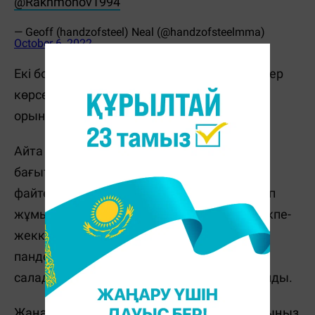
@Rakhmonov1994
— Geoff (handzofsteel) Neal (@handzofsteelmma)
October 6, 2022
Екі боксшы да жартылай орта салмақта өнер
көрсетеді. Нил бұл дивизионда алтыншы
орында, ал Рахмонов оныншы орында.
Айта кетейік, Нилдің "даяшы және бармен"
бағыты бойынша білімі бар. Он жыл бойы
файтер мекемелердің бірінде даяшы болып
жұмыс істеді және бұл UFC-дегі бесінші жекпе-
жекке дейін жалғасты. 2020 жылы жазда,
пандемия кезінде Джефф қайтадан бұл
саладағы жұмысына оралды деп хабарланды.
Жаңалықтарды бәрінен бұрын біліп отырғыңыз