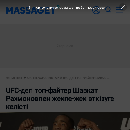
6
Автоматическое закрытие баннера через
НЕГІЗГІ БЕТ
БАСТЫ ЖАҢАЛЫҚТАР
UFC-ДЕГІ ТОП-ФАЙТЕР ШАВКАТ...
UFC-дегі топ-файтер Шавкат
Рахмоновпен жекпе-жек өткізуге
келісті