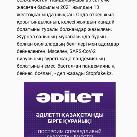
жасаған басылым 2021 жылдың 13
желтоқсанында шыққан. Онда өткен жыл
қорытындыланып, келесі жылдың қандай
болатыны туралы болжамдар жазылған.
Журнал санының мұқабасында бұрын
болған оқиғалардың белгілері мен адамдар
бейнеленген. Мәселен, SARS-CoV-2
вирусының суреті жаңа пандемияның
болатынын емес, басталған пандемияның
бейнесі боғлан", - деп жазады Stopfake.kz.