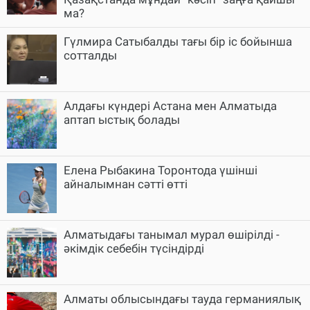
ма?
Гүлмира Сатыбалды тағы бір іс бойынша
сотталды
Алдағы күндері Астана мен Алматыда
аптап ыстық болады
Елена Рыбакина Торонтода үшінші
айналымнан сәтті өтті
Алматыдағы танымал мурал өшірілді -
әкімдік себебін түсіндірді
Алматы облысындағы тауда германиялық