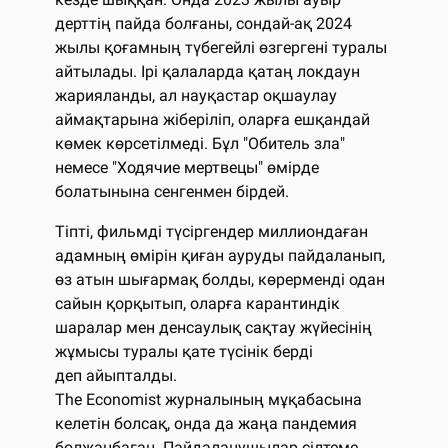
дерттің пайда болғаны, сондай-ақ 2024
жылы қоғамның түбегейлі өзгергені туралы
айтылады. Ірі қалаларда қатаң локдаун
жарияланды, ал науқастар оқшаулау
аймақтарына жіберіліп, оларға ешқандай
көмек көрсетілмеді. Бұл "Обитель зла"
немесе "Ходячие мертвецы" өмірде
болатынына сенгенмен бірдей.
Тіпті, фильмді түсіргендер миллиондаған
адамның өмірін қиған ауруды пайдаланып,
өз атын шығармақ болды, көрерменді одан
сайын қорқытып, оларға карантиндік
шаралар мен денсаулық сақтау жүйесінің
жұмысы туралы қате түсінік берді
деп айыпталды.
The Economist журналының мұқабасына
келетін болсақ, онда да жаңа пандемия
болжанбаған. Пайдаланушылар сілтеме