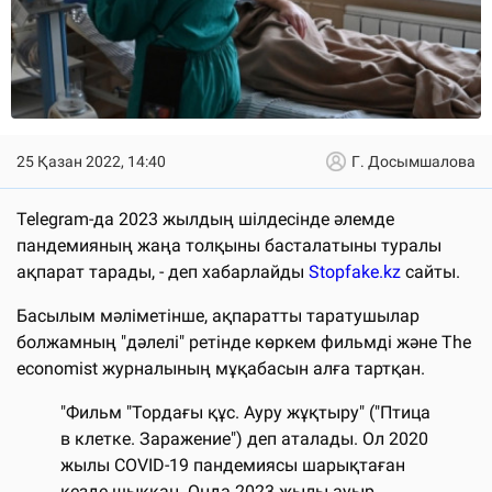
25 Қазан 2022, 14:40
Г. Досымшалова
Telegram-да 2023 жылдың шілдесінде әлемде
пандемияның жаңа толқыны басталатыны туралы
ақпарат тарады, - деп хабарлайды
Stopfake.kz
сайты.
Басылым мәліметінше, ақпаратты таратушылар
болжамның "дәлелі" ретінде көркем фильмді және The
economist журналының мұқабасын алға тартқан.
"Фильм "Тордағы құс. Ауру жұқтыру" ("Птица
в клетке. Заражение") деп аталады. Ол 2020
жылы COVID-19 пандемиясы шарықтаған
кезде шыққан. Онда 2023 жылы ауыр