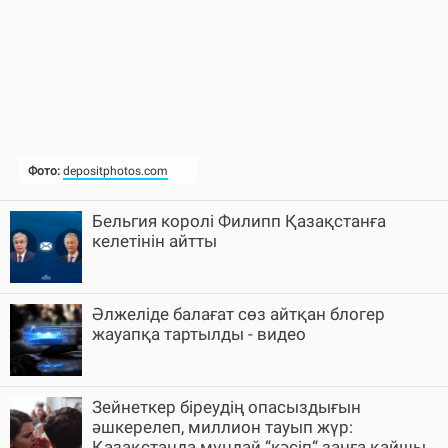
Бельгия королі Филипп Қазақстанға
келетінін айтты
Әлжеліде балағат сөз айтқан блогер
жауапқа тартылды - видео
Зейнеткер біреудің опасыздығын
әшкерелеп, миллион тауып жүр:
Қазақстанда мұндай “кәсіп“ заңға қайшы