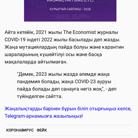
Айта кетейік, 2021 жылы The Economist журналы
COVID-19 індеті 2022 жылы басылады деп жазды.
Жаңа мутациялардың пайда болуы және карантин
шараларының күшейтілуі осы және басқа
мақалаларда айтылмаған.
"Демек, 2023 жылы жазда әлемде жаңа
пандемия болады, жаңа COVID-23 ауруы
пайда болады деп санауға негіз жоқ", - деп
түйінделген сайтта.
Жаңалықтарды бәрінен бұрын біліп отырғыңыз келсе,
Telegram-арнамызға жазылыңыз!
КОРОНАВИРУС
ФЕЙК