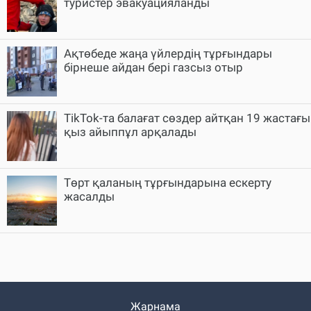
туристер эвакуацияланды
Ақтөбеде жаңа үйлердің тұрғындары
бірнеше айдан бері газсыз отыр
TikTok-та балағат сөздер айтқан 19 жастағы
қыз айыппұл арқалады
Төрт қаланың тұрғындарына ескерту
жасалды
Жарнама