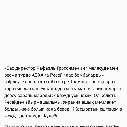
«Бас директор Рафаэль Гроссимен әңгімелесуде мен
ресми түрде AЭXA-ға Ресей «лас бомбаларды»
әзірлеуге арналған сайттар ретінде жалған ақпарат
таратып жатқан Украинадағы азаматтық нысандарға
дереу сарапшыларды жіберуді ұсындым. Ол келісті.
Ресейден айырмашылығы, Украина ашық мемлекет
болды және болып қала береді. Жасыратын ештеңеміз
жоқ», - деп жазды Кулеба.