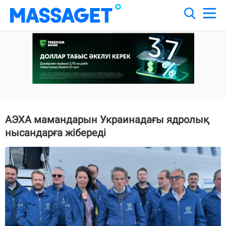
AЭXA мамандарын Украинадағы ядролық
нысандарға жібереді