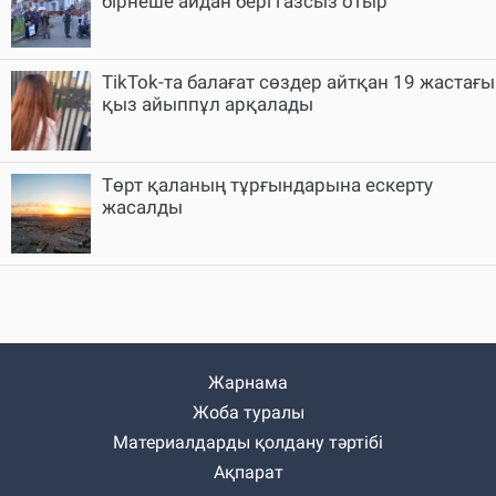
бірнеше айдан бері газсыз отыр
TikTok-та балағат сөздер айтқан 19 жастағы
қыз айыппұл арқалады
Төрт қаланың тұрғындарына ескерту
жасалды
Жарнама
Жоба туралы
Материалдарды қолдану тәртібі
Ақпарат