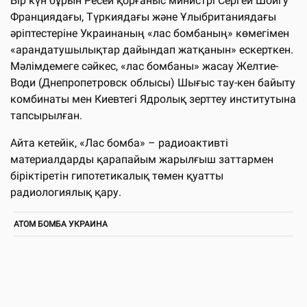
Бір күн бұрын Ресей қорғаныс министрі Сергей Шойгу
Франциядағы, Түркиядағы және Ұлыбританиядағы
әріптестеріне Украинаның «лас бомбаның» көмегімен
«арандатушылықтар дайындап жатқанын» ескерткен.
Мәлімдемеге сәйкес, «лас бомбаны» жасау Желтие-
Води (Днепропетровск облысы) Шығыс тау-кен байыту
комбинаты мен Киевтегі Ядролық зерттеу институтына
тапсырылған.
Айта кетейік, «Лас бомба» – радиоактивті
материалдарды қарапайым жарылғыш заттармен
біріктіретін гипотетикалық төмен қуатты
радиологиялық қару.
АТОМ БОМБА УКРАИНА