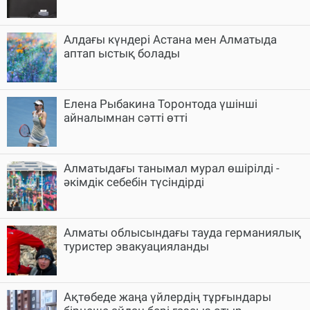
Алдағы күндері Астана мен Алматыда
аптап ыстық болады
Елена Рыбакина Торонтода үшінші
айналымнан сәтті өтті
Алматыдағы танымал мурал өшірілді -
әкімдік себебін түсіндірді
Алматы облысындағы тауда германиялық
туристер эвакуацияланды
Ақтөбеде жаңа үйлердің тұрғындары