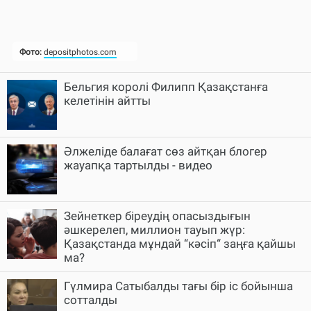
Бельгия королі Филипп Қазақстанға
келетінін айтты
Әлжеліде балағат сөз айтқан блогер
жауапқа тартылды - видео
Зейнеткер біреудің опасыздығын
әшкерелеп, миллион тауып жүр:
Қазақстанда мұндай “кәсіп“ заңға қайшы
ма?
Гүлмира Сатыбалды тағы бір іс бойынша
сотталды