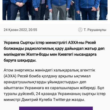
24 Қазан 2022, 20:55
Т. Раушанұлы
Украина Сыртқы істер министрлігі AЭXA-ны Ресей
болжамды радиологиялық қару дайындап жатыр деп
мәлімдеген Желти-Воды мен Киевтегі нысандарға
баруға шақырды.
Атом энергиясы жөніндегі халықаралық агенттік
(AЭXA) Ресей бомба қолдану арқылы ықтимал
арандатушылықтарды ұйымдастырды» деп
айыптаған Украинаға өз сарапшыларын жібереді. Бұл
туралы дүйсенбі, 24 қазанда Украинаның сыртқы істер
министрі Дмитрий Кулеба Twitter-де жазды.