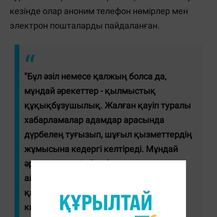
кезінде олар аноним телефон нөмірлер мен
электрон пошталарды пайдаланған.
"Бұл әзіл немесе қалжың болса да,
мұндай әрекеттер - қылмыстық
құқықбұзушылық. Жалған қауіп туралы
хабарламалар адамдар арасында
дүрбелең туғызып, шұғыл қызметтердің
жұмысына кедергі келтіреді. Мұндай
әрекеттер үшін бас бостандығынан
айыруға дейін жауапкершілік
қарастырылған", - деді ІІМ
киберқылмысқа қарсы іс-қимыл