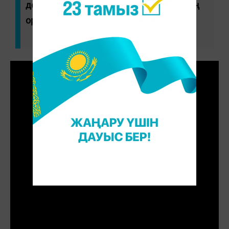
департаментінің басқарма бастығының
орынбасары Аман Әубәкіров.