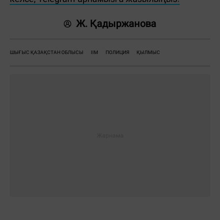
Ж. Қадыржанова
ШЫҒЫС ҚАЗАҚСТАН ОБЛЫСЫ
ІІМ
ПОЛИЦИЯ
ҚЫЛМЫС