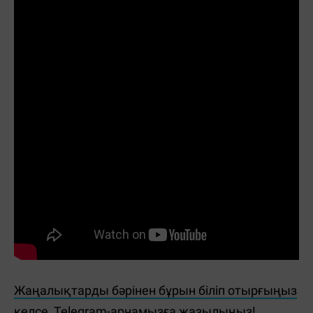
Жаңалықтарды бәрінен бұрын біліп отырғыңыз
келсе, Telegram-арнамызға жазылыңыз!