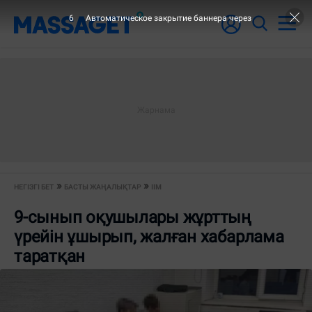
5
Автоматическое закрытие баннера через
НЕГІЗГІ БЕТ
БАСТЫ ЖАҢАЛЫҚТАР
ІІМ
9-сынып оқушылары жұрттың
үрейін ұшырып, жалған хабарлама
таратқан