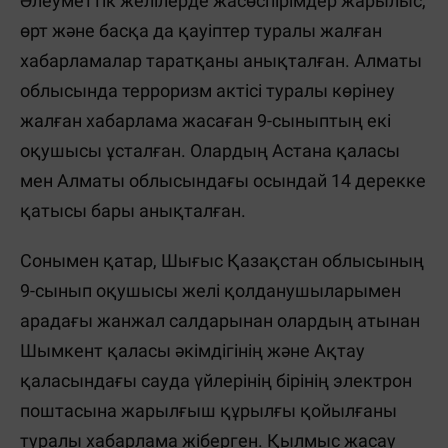
Әлеуметтік желілерде жасөспірімдер жарылыс,
өрт және басқа да қауіптер туралы жалған
хабарламалар таратқаны анықталған. Алматы
облысында терроризм актісі туралы көрінеу
жалған хабарлама жасаған 9-сыныптың екі
оқушысы ұсталған. Олардың Астана қаласы
мен Алматы облысындағы осындай 14 дерекке
қатысы бары анықталған.
Сонымен қатар, Шығыс Қазақстан облысының
9-сынып оқушысы желі қолданушыларымен
арадағы жанжал салдарынан олардың атынан
Шымкент қаласы әкімдігінің және Ақтау
қаласындағы сауда үйлерінің бірінің электрон
поштасына жарылғыш құрылғы қойылғаны
туралы хабарлама жіберген. Қылмыс жасау