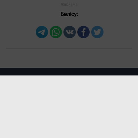
Бөлісу:
Жарнама