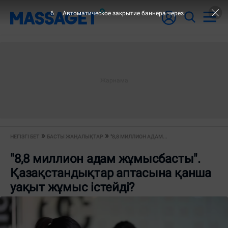
5
Автоматическое закрытие баннера через
НЕГІЗГІ БЕТ
БАСТЫ ЖАҢАЛЫҚТАР
"8,8 МИЛЛИОН АДАМ...
"8,8 миллион адам жұмысбасты".
Қазақстандықтар аптасына қанша
уақыт жұмыс істейді?