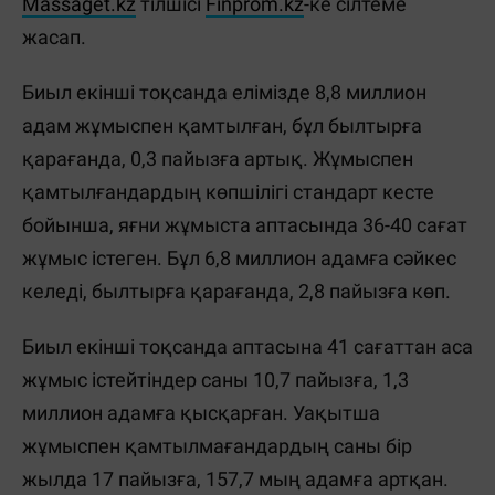
Massaget.kz
тілшісі
Finprom.kz
-ке сілтеме
жасап.
Биыл екінші тоқсанда елімізде 8,8 миллион
адам жұмыспен қамтылған, бұл былтырға
қарағанда, 0,3 пайызға артық. Жұмыспен
қамтылғандардың көпшілігі стандарт кесте
бойынша, яғни жұмыста аптасында 36-40 сағат
жұмыс істеген. Бұл 6,8 миллион адамға сәйкес
келеді, былтырға қарағанда, 2,8 пайызға көп.
Биыл екінші тоқсанда аптасына 41 сағаттан аса
жұмыс істейтіндер саны 10,7 пайызға, 1,3
миллион адамға қысқарған. Уақытша
жұмыспен қамтылмағандардың саны бір
жылда 17 пайызға, 157,7 мың адамға артқан.