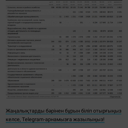
Жаңалықтарды бәрінен бұрын біліп отырғыңыз
келсе, Telegram-арнамызға жазылыңыз!