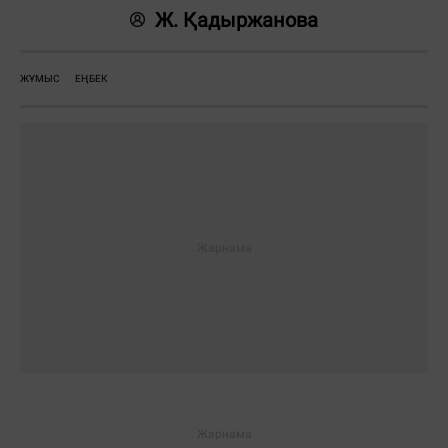
Ж. Қадыржанова
ЖҰМЫС
ЕҢБЕК