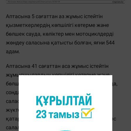
Аптасына 5 сағаттан аз жұмыс істейтін
қызметкерлердің көпшілігі көтерме және
бөлшек сауда, көліктер мен мотоциклдерді
жөндеу саласына қатысты болған, яғни 544
адам.
Аптасына 41 сағаттан аса жұмыс істейтін
жұмысшылардың көпшілігі көтерме және
бөлшек сауда және көлік жөндеу саласында,
сондай-ақ, құрылыс және көлік-логистика
саласында жұмыс істеген. Шамадан тыс
жүктелген кестемен жұмыс істейтіндер
қатарында өнер, ойын-сауық және демалыс
салаларына қатысты адамдар да болған.