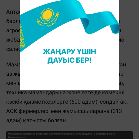
Аптасына 36-40 сағаттық стандарт кестесі
барлардың көпшілігі сауда, білім беру және
агроөнеркәсіп кешенінде, ал аз бөлігі сумен
жабдықтау, су бұру және қалдықтарды жою
саласында жұмыс істеген.
Мамандықтар бойынша аптасына 5 сағаттан
аз жұмыс істейтіндердің көпшілігі басшылар
мен мемлекеттік қызметшілерге (544 адам),
техника мамандарына және өзге де көмекші
кәсіби қызметкерлерге (500 адам), сондай-ақ,
АӨК фермерлері мен жұмысшыларына (313
адам) қатысты болған.