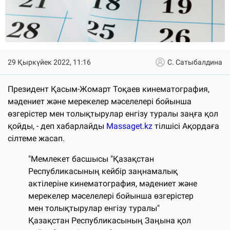
29 Қыркүйек 2022, 11:16
С. Сатыбалдина
Президент Қасым-Жомарт Тоқаев кинематография,
мәдениет және мерекелер мәселелері бойынша
өзгерістер мен толықтырулар енгізу туралы заңға қол
қойды, - деп хабарлайды
Massaget.kz
тілшісі Ақордаға
сілтеме жасап.
"Мемлекет басшысы "Қазақстан
Республикасының кейбір заңнамалық
актілеріне кинематография, мәдениет және
мерекелер мәселелері бойынша өзгерістер
мен толықтырулар енгізу туралы"
Қазақстан Республикасының Заңына қол