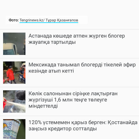
Астанада көшеде атпен жүрген блогер
жауапқа тартылды
Мексикада танымал блогерді тікелей эфир
кезінде атып кетті
Көлік салонынан сіріңке лақтырған
жүргізуші 1,6 млн теңге төлеуге
міндеттелді
120% үстемемен қарыз берген: Қостанайда
заңсыз кредитор сотталды