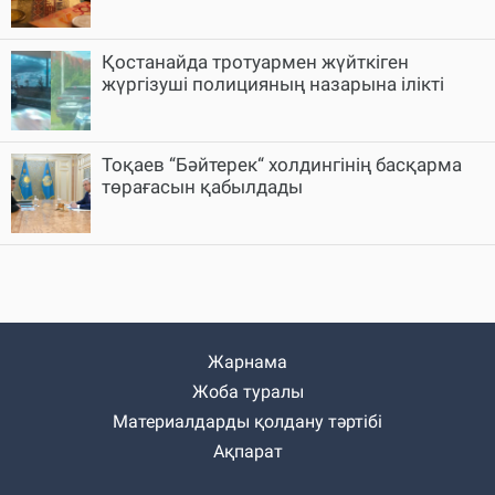
Қостанайда тротуармен жүйткіген
жүргізуші полицияның назарына ілікті
Тоқаев “Бәйтерек“ холдингінің басқарма
төрағасын қабылдады
Жарнама
Жоба туралы
Материалдарды қолдану тәртібі
Ақпарат