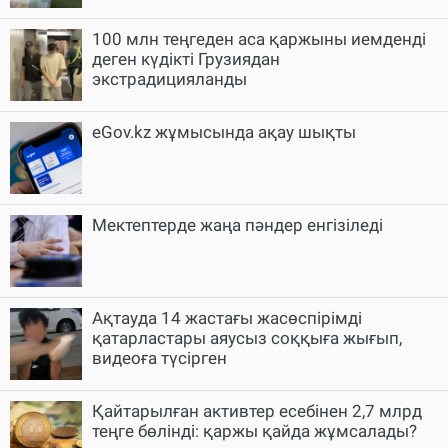
100 млн теңгеден аса қаржыны иемденді
деген күдікті Грузиядан
экстрадицияланды
eGov.kz жұмысында ақау шықты
Мектептерде жаңа пәндер енгізіледі
Ақтауда 14 жастағы жасөспірімді
қатарластары аяусыз соққыға жығып,
видеоға түсірген
Қайтарылған активтер есебінен 2,7 млрд
теңге бөлінді: қаржы қайда жұмсалады?