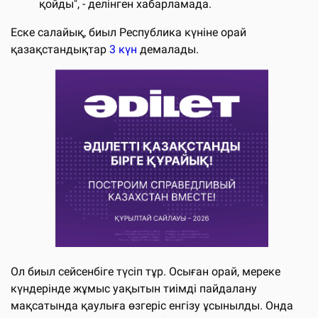
қойды", - делінген хабарламада.
Еске салайық, биыл Республика күніне орай
қазақстандықтар
3 күн
демалады.
Ол биыл сейсенбіге түсіп тұр. Осыған орай, мереке
күндерінде жұмыс уақытын тиімді пайдалану
мақсатында қаулыға өзгеріс енгізу ұсынылды. Онда