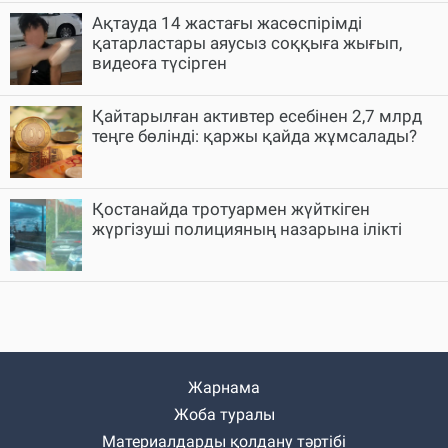
Ақтауда 14 жастағы жасөспірімді
қатарластары аяусыз соққыға жығып,
видеоға түсірген
Қайтарылған активтер есебінен 2,7 млрд
теңге бөлінді: қаржы қайда жұмсалады?
Қостанайда тротуармен жүйткіген
жүргізуші полицияның назарына ілікті
Жарнама
Жоба туралы
Материалдарды қолдану тәртібі