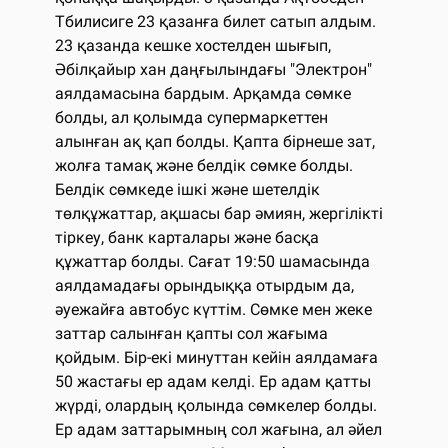
Тбилисиге 23 қазанға билет сатып алдым.
23 қазанда кешке хостелден шығып,
Әбілқайыр хан даңғылындағы "Электрон"
аялдамасына бардым. Арқамда сөмке
болды, ал қолымда супермаркеттен
алынған ақ қап болды. Қапта бірнеше зат,
жолға тамақ және белдік сөмке болды.
Белдік сөмкеде ішкі және шетелдік
төлқұжаттар, ақшасы бар әмиян, жергілікті
тіркеу, банк карталары және басқа
құжаттар болды. Сағат 19:50 шамасында
аялдамадағы орындыққа отырдым да,
әуежайға автобус күттім. Сөмке мен жеке
заттар салынған қапты сол жағыма
қойдым. Бір-екі минуттан кейін аялдамаға
50 жастағы ер адам келді. Ер адам қатты
жүрді, олардың қолында сөмкелер болды.
Ер адам заттарымның сол жағына, ал әйел