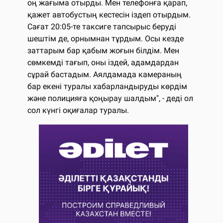
оң жағыма отырды. Мен телефонға қарап,
қажет автобустың кестесін іздеп отырдым.
Сағат 20:05-те таксиге тапсырыс беруді
шештім де, орнымнан тұрдым. Осы кезде
заттарым бар қабым жоғын білдім. Мен
сөмкемді тағып, оны іздей, адамдардан
сұрай бастадым. Аялдамада камераның
бар екені туралы хабарландыруды көрдім
және полицияға қоңырау шалдым", - деді ол
сол күнгі оқиғалар туралы.