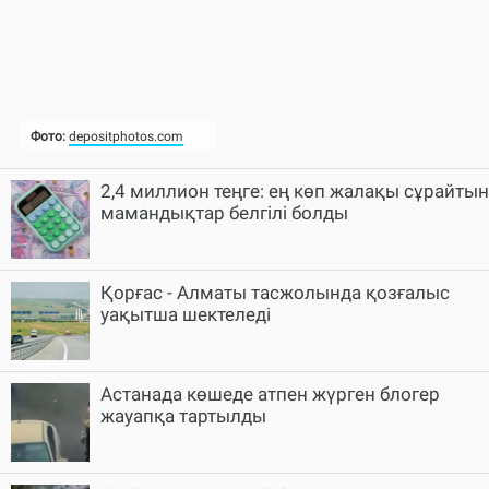
2,4 миллион теңге: ең көп жалақы сұрайтын
мамандықтар белгілі болды
Қорғас - Алматы тасжолында қозғалыс
уақытша шектеледі
Астанада көшеде атпен жүрген блогер
жауапқа тартылды