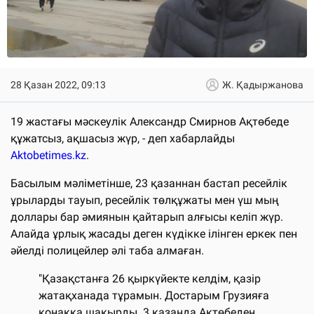
28 Қазан 2022, 09:13
Ж. Қадыржанова
19 жастағы мәскеулік Александр Смирнов Ақтөбеде
құжатсыз, ақшасыз жүр, - деп хабарлайды
Aktobetimes.kz
.
Басылым мәліметінше, 23 қазаннан бастап ресейлік
ұрыларды тауып, ресейлік төлқұжаты мен үш мың
доллары бар әмиянын қайтарып алғысы келіп жүр.
Алайда ұрлық жасады деген күдікке ілінген еркек пен
әйелді полицейлер әлі таба алмаған.
"Қазақстанға 26 қыркүйекте келдім, қазір
жатақханада тұрамын. Достарым Грузияға
қонаққа шақырды. 3 қазанда Ақтөбеден