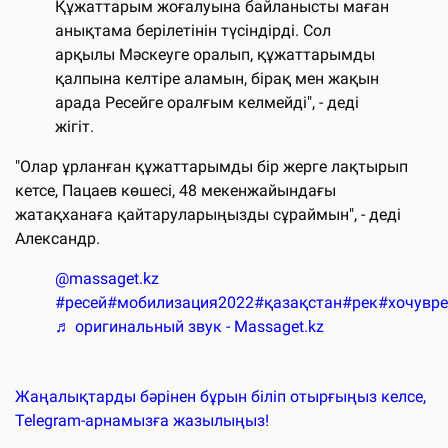
Құжаттарым жоғалуына байланысты маған
анықтама берілетінін түсіндірді. Сол
арқылы Мәскеуге оралып, құжаттарымды
қалпына келтіре аламын, бірақ мен жақын
арада Ресейге оралғым келмейді", - деді
жігіт.
"Олар ұрланған құжаттарымды бір жерге лақтырып
кетсе, Пацаев көшесі, 48 мекенжайындағы
жатақханаға қайтаруларыңызды сұраймын", - деді
Александр.
@massaget.kz
#ресей
#мобилизация2022
#қазақстан
#рек
#хочувр
♬ оригинальный звук - Massaget.kz
Жаңалықтарды бәрінен бұрын біліп отырғыңыз келсе,
Telegram-арнамызға жазылыңыз!