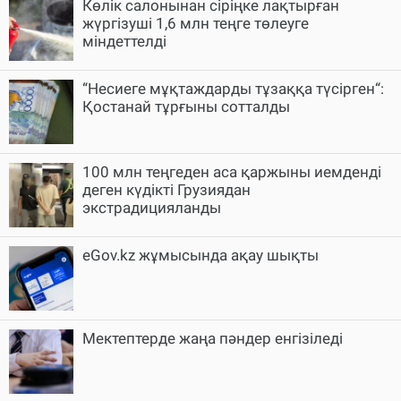
Көлік салонынан сіріңке лақтырған
жүргізуші 1,6 млн теңге төлеуге
міндеттелді
“Несиеге мұқтаждарды тұзаққа түсірген“:
Қостанай тұрғыны сотталды
100 млн теңгеден аса қаржыны иемденді
деген күдікті Грузиядан
экстрадицияланды
eGov.kz жұмысында ақау шықты
Мектептерде жаңа пәндер енгізіледі