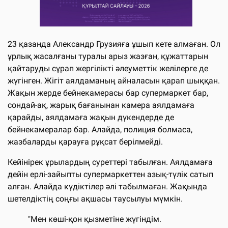
23 қазанда Александр Грузияға ұшып кете алмаған. Ол
ұрлық жасалғаны туралы арыз жазған, құжаттарын
қайтаруды сұрап жергілікті әлеуметтік желілерге де
жүгінген. Жігіт аялдаманың айналасын қарап шыққан.
Жақын жерде бейнекамерасы бар супермаркет бар,
сондай-ақ, жарық бағанынан камера аялдамаға
қарайды, аялдамаға жақын дүкендерде де
бейнекамералар бар. Алайда, полиция болмаса,
жазбаларды қарауға рұқсат берілмейді.
Кейінірек ұрылардың суреттері табылған. Аялдамаға
дейін ерлі-зайыпты супермаркеттен азық-түлік сатып
алған. Алайда күдіктілер әлі табылмаған. Жақында
шетелдіктің соңғы ақшасы таусылуы мүмкін.
"Мен көші-қон қызметіне жүгіндім.