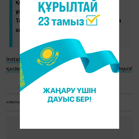
қозғалды. Күдікті ұсталып, уақытша
ұстау изоляторына қамауға алынды.
Тергеу жүріп жатыр", - делінген полиция
хабарламасында.
Instagram парақшамызға жазылып, ең
қызықты ақпараттарды бірінші болып оқыңыз!
С. Сатыбалдина
АЛМАТЫ
ҚЫЛМЫС
ПОЛИЦИЯ
МӘЙІТХАНА