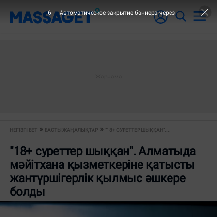
6
Автоматическое закрытие баннера через
НЕГІЗГІ БЕТ
БАСТЫ ЖАҢАЛЫҚТАР
"18+ СУРЕТТЕР ШЫҚҚАН"....
"18+ суреттер шыққан". Алматыда
мәйітхана қызметкеріне қатысты
жантүршігерлік қылмыс әшкере
болды