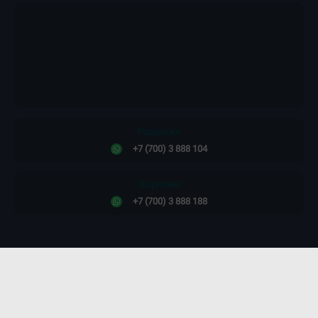
Редакция:
+7 (700) 3 888 104
Жарнама:
+7 (700) 3 888 188
Сайт дизайны -
ПРОСТО КОСМОС!
©2011-2026. Massaget.kz