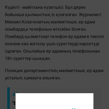
Күдікті - мәйітхана күзетшісі. Бұл дерек
бойынша қылмыстық іс қозғалған. Журналист
Михаил Козачковтың мәліметінше, ер адам
ломбардқа телефонын өткізбек болған.
Ломбард қызметкері телефон ер адамға тиесілі
екеніне көз жеткізу үшін суреттерді көрсетуді
сұраған. Осылайша ер адамның телефонынан
18+ суреттер шыққан.
Полиция департаментінің мәліметінше, ер адам
ұсталып, қамауға алынған.
"Бұл дерек бойынша қылмыстық іс