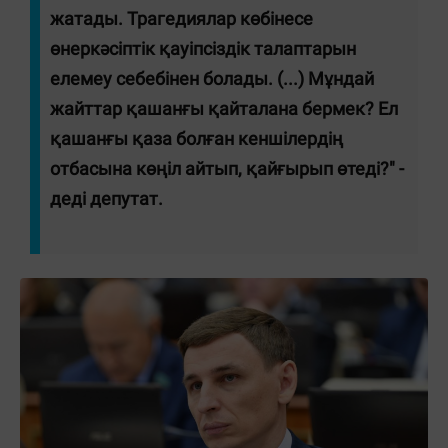
жатады. Трагедиялар көбінесе
өнеркәсіптік қауіпсіздік талаптарын
елемеу себебінен болады. (...) Мұндай
жайттар қашанғы қайталана бермек? Ел
қашанғы қаза болған кеншілердің
отбасына көңіл айтып, қайғырып өтеді?" -
деді депутат.