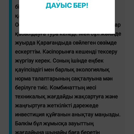
бірнеше рет ескерту жасалғанына
қарамастан, жағдай жақсармай отыр.
Осыған орай жедел түрде қатаң шаралар
қабылдауға тура келеді. Мен бұл жөнінде
жуырда Қарағандыда сөйлеген сөзімде
ескерттім. Кәсіпорынға кешенді тексеру
жүргізу керек. Соның ішінде еңбек
қауіпсіздігі мен барлық экологиялық
норма талаптарының сақталуына мән
берілуге тиіс. Комбинаттың иесі
техникалық жағдайды жақсартуға және
жаңғыртуға жеткілікті дәрежеде
инвестиция құйғанын анықтау маңызды.
Бәлкім бұл жұмысқа зауыттың
жағдайына шынайы баға беретін