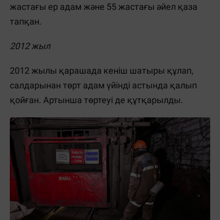
жастағы ер адам және 55 жастағы әйел қаза
тапқан.
2012 жыл
2012 жылы қарашада кеніш шатыры құлап,
салдарынан төрт адам үйінді астында қалып
қойған. Артынша төртеуі де құтқарылды.