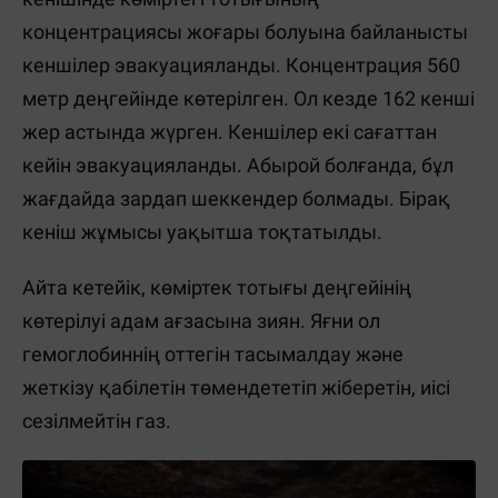
концентрациясы жоғары болуына байланысты
кеншілер эвакуацияланды. Концентрация 560
метр деңгейінде көтерілген. Ол кезде 162 кенші
жер астында жүрген. Кеншілер екі сағаттан
кейін эвакуацияланды. Абырой болғанда, бұл
жағдайда зардап шеккендер болмады. Бірақ
кеніш жұмысы уақытша тоқтатылды.
Айта кетейік, көміртек тотығы деңгейінің
көтерілуі адам ағзасына зиян. Яғни ол
гемоглобиннің оттегін тасымалдау және
жеткізу қабілетін төмендететіп жіберетін, иісі
сезілмейтін газ.