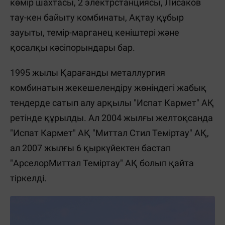
көмір шахтасы, 2 электрстанциясы, Лисаков
тау-кен байыту комбинаты, Ақтау құбыр
зауыты, темір-марганец кеніштері және
қосалқы кәсіпорындары бар.
1995 жылы Қарағанды металлургия
комбинатын жекешелендіру жөніндегі жабық
тендерде сатып алу арқылы "Испат Кармет" АҚ
ретінде құрылды. Ал 2004 жылғы желтоқсанда
"Испат Кармет" АҚ "Миттал Стил Теміртау" АҚ,
ал 2007 жылғы 6 қыркүйектен бастап
"АрселорМиттал Теміртау" АҚ болып қайта
тіркелді.