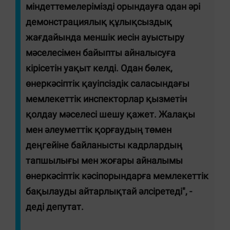
міндеттемелерімізді орындауға одан әрі
демонстрациялық құлықсыздық
жағдайында меншік иесін ауыстыру
мәселесімен байыпты айналысуға
кірісетін уақыт келді. Одан бөлек,
өнеркәсіптік қауіпсіздік саласындағы
мемлекеттік инспекторлар қызметін
қолдау мәселесі шешу қажет.
Жалақы
мен әлеуметтік қорғаудың төмен
деңгейіне байланысты кадрлардың
тапшылығы мен жоғары айналымы
өнеркәсіптік кәсіпорындарға мемлекеттік
бақылауды айтарлықтай әлсіретеді", -
деді депутат.