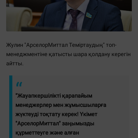
Жулин "АрселорМиттал Теміртаудың" топ-
менеджментіне қатысты шара қолдану керегін
айтты.
"Жауапкершілікті қарапайым
менеджерлер мен жұмысшыларға
жүктеуді тоқтату керек! Үкімет
"АрселорМиттал" заңымызды
құрметтеуге және алған