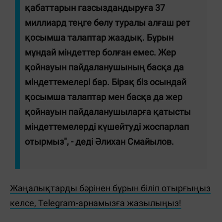
қабаттарын газсыздандыруға 37
миллиард теңге бөлу туралы алғаш рет
қосымша талаптар жаздық. Бұрын
мұндай міндеттер болған емес. Жер
қойнауын пайдаланушының басқа да
міндеттемелері бар. Бірақ біз осындай
қосымша талаптар мен басқа да жер
қойнауын пайдаланушыларға қатысты
міндеттемелерді күшейтуді жоспарлап
отырмыз", - деді Әлихан Смайылов.
Жаңалықтарды бәрінен бұрын біліп отырғыңыз
келсе, Telegram-арнамызға жазылыңыз!