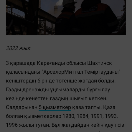
2022 жыл
3 қарашада Қарағанды облысы Шахтинск
қаласындағы "АрселорМиттал Теміртаудағы"
кеніштердің бірінде төтенше жағдай болды.
Газды дренажды ұңғымаларды бұрғылау
кезінде кенеттен газдың шығып кеткен.
Салдарынан
5 қызметкер
қаза тапты. Қаза
болған қызметкерлер 1980, 1984, 1991, 1993,
1996 жылы туған. Бұл жағдайдан кейін қауіпсіз