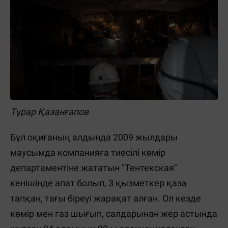
Тұрар Қазанғапов
Бұл оқиғаның алдында 2009 жылдары
маусымда компанияға тиесілі көмір
департаментіне жататын "Тентекская"
кенішінде апат болып, 3 қызметкер қаза
тапқан, тағы біреуі жарақат алған. Ол кезде
көмір мен газ шығып, салдарынан жер астында