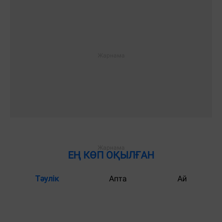
ЕҢ КӨП ОҚЫЛҒАН
Тәулік
Апта
Ай