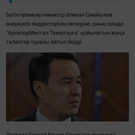
Бүгін премьер-министр Әлихан Смайылов
өнеркәсіп өндірістерінің иелеріне, оның ішінде
"АрселорМиттал Теміртауға" қойылатын жаңа
талаптар туралы айтып берді.
Депутат Сергей Ершов Сенат отырысында