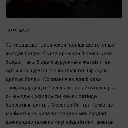
2016 жыл
10 қарашада "Саранская" кенішінде төтенше
жағдай болды. Оқиға орнында 3 кенші қаза
болды, тағы 5 адам ауруханаға жеткізілген.
Артынша ауруханаға жеткізілген бір адам
қайтыс болды. Компания өкілдері қаза
тапқандардың отбасына көңіл айтып, оларға
он жылдық жалақысы көмек ретінде
берілетінін айтты. "АрселорМиттал Теміртау"
мәліметінше, қаза тапқандар мен зардап
шеккендер техника қауіпсіздігін сақтамаған