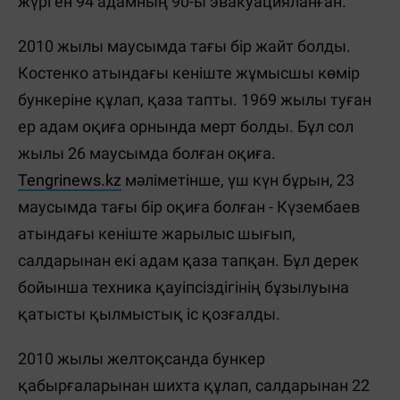
жүрген 94 адамның 90-ы эвакуацияланған.
2010 жылы маусымда тағы бір жайт болды.
Костенко атындағы кеніште жұмысшы көмір
бункеріне құлап, қаза тапты. 1969 жылы туған
ер адам оқиға орнында мерт болды. Бұл сол
жылы 26 маусымда болған оқиға.
Tengrinews.kz
мәліметінше, үш күн бұрын, 23
маусымда тағы бір оқиға болған - Күзембаев
атындағы кеніште жарылыс шығып,
салдарынан екі адам қаза тапқан. Бұл дерек
бойынша техника қауіпсіздігінің бұзылуына
қатысты қылмыстық іс қозғалды.
2010 жылы желтоқсанда бункер
қабырғаларынан шихта құлап, салдарынан 22