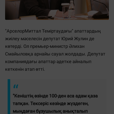
"АрселорМиттал Теміртаудағы" апаттардың
жиілеу мәселесін депутат Юрий Жулин де
көтерді. Ол премьер-министр Әлихан
Смайыловқа арнайы сауал жолдады. Депутат
компаниядағы апаттар әдетке айналып
кеткенін атап өтті.
"Кеніштің өзінде 100-ден аса адам қаза
тапқан. Тексеріс кезінде жүздеген,
мыңдаған бұзушылық анықталып