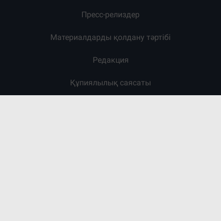
Пресс-релиздер
Материалдарды қолдану тәртібі
Редакция
Құпиялылық саясаты
Редакция:
+7 (700) 3 888 104