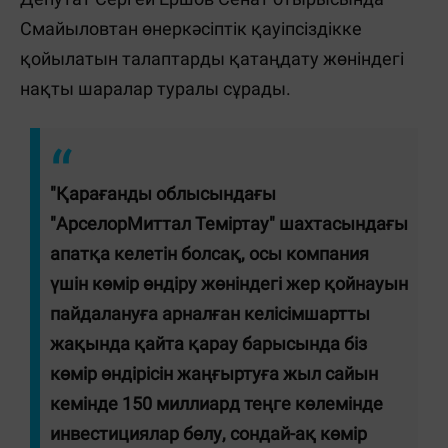
Смайыловтан өнеркәсіптік қауіпсіздікке
қойылатын талаптарды қатаңдату жөніндегі
нақты шаралар туралы сұрады.
"Қарағанды облысындағы
"АрселорМиттал Теміртау" шахтасындағы
апатқа келетін болсақ, осы компания
үшін көмір өндіру жөніндегі жер қойнауын
пайдалануға арналған келісімшартты
жақында қайта қарау барысында біз
көмір өндірісін жаңғыртуға жыл сайын
кемінде 150 миллиард теңге көлемінде
инвестициялар бөлу, сондай-ақ көмір