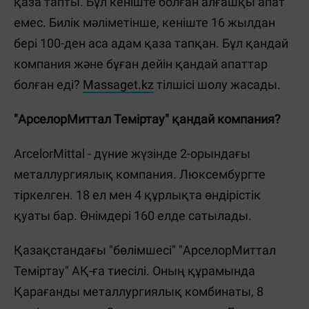
қаза тапты. Бұл кеніште болған алғашқы апат
емес. Билік мәліметінше, кеніште 16 жылдан
бері 100-ден аса адам қаза тапқан. Бұл қандай
компания және бұған дейін қандай апаттар
болған еді?
Massaget.kz
тілшісі шолу жасады.
"АрселорМиттал Теміртау" қандай компания?
ArcelorMittal - дүние жүзінде 2-орындағы
металлургиялық компания. Люксембургте
тіркелген. 18 ел мен 4 құрлықта өндірістік
қуаты бар. Өнімдері 160 елде сатылады.
Қазақстандағы "бөлімшесі" "АрселорМиттал
Теміртау" АҚ-ға тиесілі. Оның құрамында
Қарағанды металлургиялық комбинаты, 8