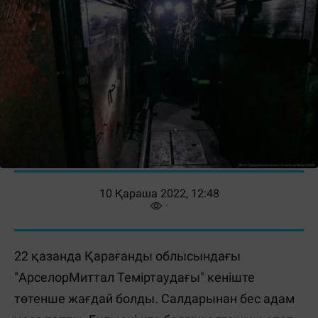
10 Қараша 2022, 12:48
22 қазанда Қарағанды облысындағы
"АрселорМиттал Теміртаудағы" кеніште
төтенше жағдай болды. Салдарынан бес адам