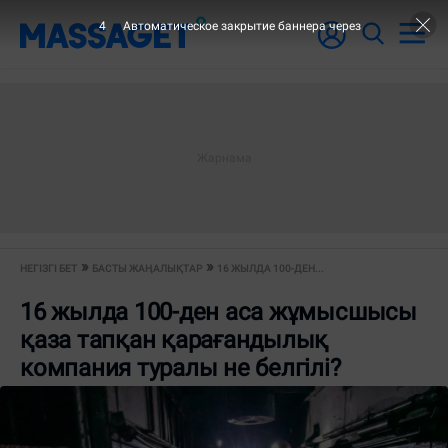
4
Автоматическое закрытие баннера через
НЕГІЗГІ БЕТ
БАСТЫ ЖАҢАЛЫҚТАР
16 ЖЫЛДА 100-ДЕН...
16 жылда 100-ден аса жұмысшысы
қаза тапқан қарағандылық
компания туралы не белгілі?