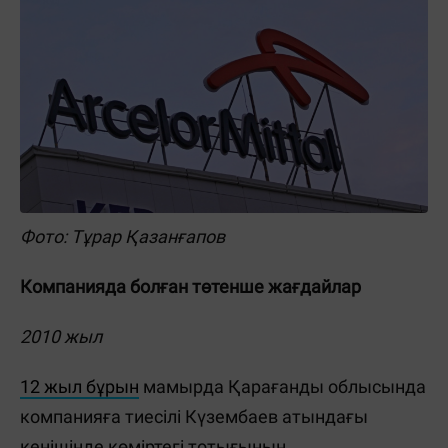
Фото: Тұрар Қазанғапов
Компанияда болған төтенше жағдайлар
2010 жыл
12 жыл бұрын
мамырда Қарағанды облысында
компанияға тиесілі Күзембаев атындағы
кенішінде көміртегі тотығының