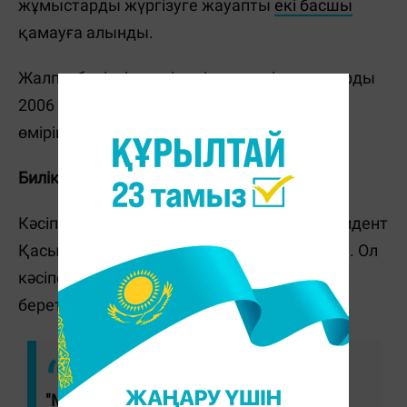
жұмыстарды жүргізуге жауапты
екі басшы
қамауға алынды.
Жалпы биліктің мәліметінше, кәсіпорындарды
2006 жылдан бастап 100-ден аса адамның
өмірін қиған 20-дан аса апат болған екен.
Биліктің реакциясы қандай болды?
Кәсіпорындағы кейінгі апаттан кейін Президент
Қасым-Жомарт Тоқаев мәлімдеме жасады. Ол
кәсіпорнында апаттар жиілеп, қайталана
беретін жағдайға жеткенін атап өтті.
"Мемлекеттік органдар тарапынан