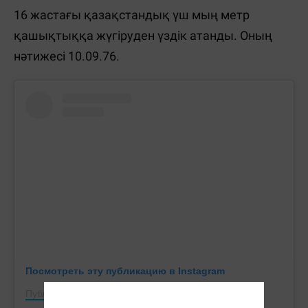
16 жастағы қазақстандық үш мың метр
қашықтыққа жүгіруден үздік атанды. Оның
нәтижесі 10.09.76.
Посмотреть эту публикацию в Instagram
Публикация от Athletics Federation (@flavko.kz)