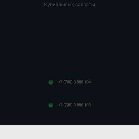
Құпиялылық саясаты
Редакция:
+7 (700) 3 888 104
Жарнама:
+7 (700) 3 888 188
Сайт дизайны -
ПРОСТО КОСМОС!