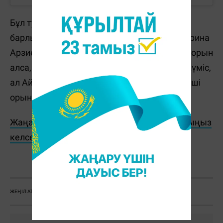
Бұл турнирде Қазақстанның қоржынында
барлығы төрт медаль бар. Бұған дейін Сабрина
Арзиева бес мың метрге жүгіруден бірінші орын
алса, Алина Чистякова биіктікке секіруде күміс,
ал Айбол Омар 1500 метрге жүгіруден үшінші
орын алған еді.
Жаңалықтарды бәрінен бұрын біліп отырғыңыз
келсе, Telegram-арнамызға жазылыңыз!
С. Бөлек
ЖЕҢІЛ АТЛЕТИКА
ӘЧ