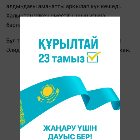
алдындағы аманатты арқылап күн кешеді.
Халықтан үлкен еместігін шын ұғына
бастайды.
Бұл туралы ақылдың ақыны Қадыр Мырза
Әлидің өзі көзіне жас ала отырып айтқан екен.