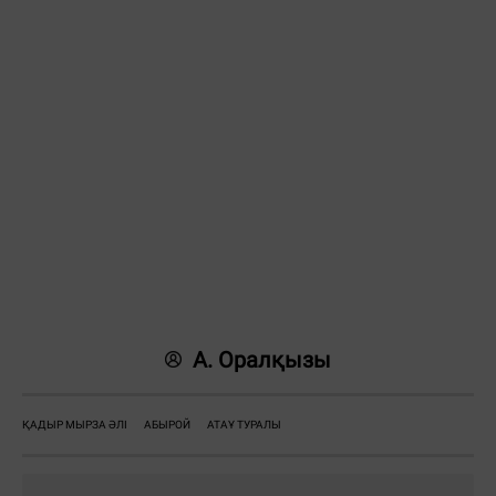
А. Оралқызы
ҚАДЫР МЫРЗА ӘЛІ
АБЫРОЙ
АТАҰ ТУРАЛЫ