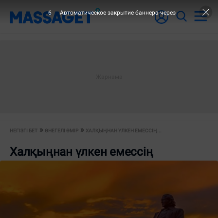
6
Автоматическое закрытие баннера через
НЕГІЗГІ БЕТ
ӨНЕГЕЛІ ӨМІР
ХАЛҚЫҢНАН ҮЛКЕН ЕМЕССІҢ...
Халқыңнан үлкен емессің