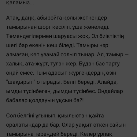
қаламыз...
Атақ, даңқ, абыройға қолы жеткендер
тамырынан шорт кесіліп, ұша жөнеледі.
Төмендегілермен шаруасы жоқ. Ол биіктіктің
шегі бар екенін кеш біледі. Тамыры нәр
алмаған, көп ұзамай солып тынар. Ал, тамыр
—
халық, ата-жұрт, туған жер. Бұдан бас тарту
оңай емес. Тым адасып жүргендердің өзін
"шақырып" отырады. Белгі береді. Алайда,
ымды түсінбеген, дымды түсінбес. Ондайлар
бабалар қолдауын ұқсын ба?!
Сол белгіні ұғынып, қиылыстан қайта
оралатындар да бар. Олар уақыт өткен сайын
тамырына тереңдей береді. Келер ұрпақ