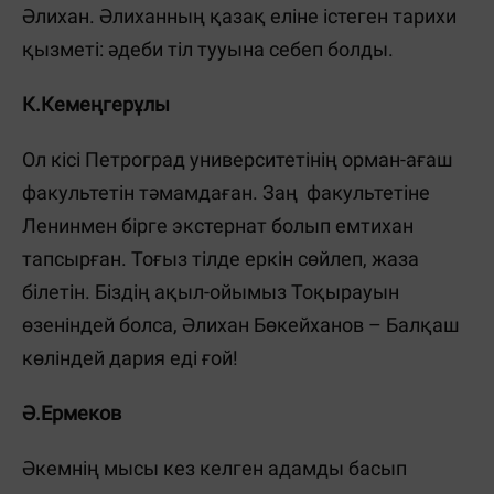
Әлихан. Әлиханның қазақ еліне істеген тарихи
қызметі: әдеби тіл тууына себеп болды.
К.Кемеңгерұлы
Ол кісі Петроград университетінің орман-ағаш
факультетін тәмамдаған. Заң факультетіне
Ленинмен бірге экстернат болып емтихан
тапсырған. Тоғыз тілде еркін сөйлеп, жаза
білетін. Біздің ақыл-ойымыз Тоқырауын
өзеніндей болса, Әлихан Бөкейханов – Балқаш
көліндей дария еді ғой!
Ә.Ермеков
Әкемнің мысы кез келген адамды басып