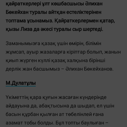
қайраткерлері ұлт көшбасшысы Әлихан
Бөкейхан туралы айтқан естеліктерінен
топтама ұсынамыз. Қайраткерлермен қатар,
қызы Лиза да әкесі туралы сыр шертеді.
Заманымызға қазақ үшін өмірін, білімін
жұмсап, ауыр жазаларға кіріптар болып, жанын
қиып жүрген күллі қазақ халқына бірінші
дерлік жан басшымыз – Әлихан Бөкейханов.
М.Дулатұлы
Үкіметтің қара қуғын жасаған күндерінде
айдауына да, абақтысына да шыдап, ел үшін
басын құрбан қылған ат төбелінлей ғана
азамат тобы болды. Бұл топты баулыған –