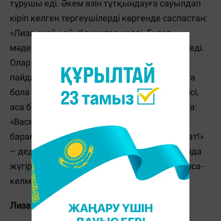
тұрушы еді. Әкем өзін тұтқындауға сауылдап
кіріп келген тергеушілерді көргенде саспастан:
«Лиза, шай қой. Қонақтар келді. Бұлар
мәдениетті кісілер, дәстүр аттамайды», – деді.
Олар үндей алмай қалды. Сол паузаны
пайдаланып: «Кешіріңіздер, телефон шалуға
бола ма?», – деді. Олар рұқсат берді. Көршісі,
аса белгілі кеңес ғалымы трубканы алғанда:
«Вася! Мен ұзақ командировкаға кетіп
барамын. Лизаны саған тапсырдым. Аманат!»
– деді де, маған қарап «Лиза! Сен анда-мұнда
жүгірме. Одан ештеңе шықпайды. Бұл «барса-
келместің» командировкасы», – деді.
Лиза Әлиханқызы