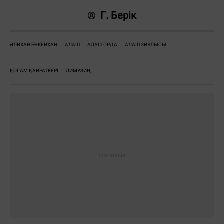
Г. Берік
ӘЛИХАН БӨКЕЙХАН
АЛАШ
АЛАШ ОРДА
АЛАШ ЗИЯЛЫСЫ
ҚОҒАМ ҚАЙРАТКЕРІ
ЛИМУЗИН,