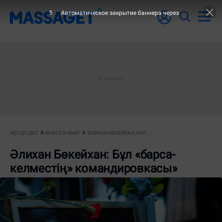
5
Автоматическое закрытие баннера через
НЕГІЗГІ БЕТ
ӨНЕГЕЛІ ӨМІР
ӘЛИХАН БӨКЕЙХАН: БҰЛ...
Әлихан Бөкейхан: Бұл «барса-
келместің» командировкасы»