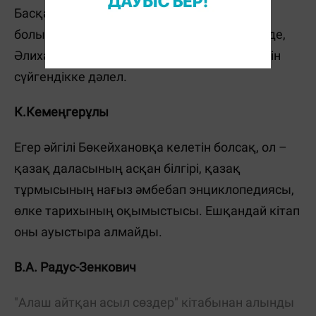
Басқа жұрттың басшылары тым-тырақай
болып шет патшалықтарға шығып кеткенде,
Әлиханның қоныс аудармай қалуы да – елін
сүйгендікке дәлел.
К.Кемеңгерұлы
Егер әйгілі Бөкейхановқа келетін болсақ, ол –
қазақ даласының асқан білгірі, қазақ
тұрмысының нағыз әмбебап энциклопедиясы,
өлке тарихының оқымыстысы. Ешқандай кітап
оны ауыстыра алмайды.
В.А. Радус-Зенкович
"Алаш айтқан асыл сөздер" кітабынан алынды