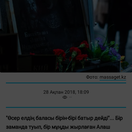
Фото:
massaget.kz
28 Ақпан 2018, 18:09
"Өсер елдің баласы бірін-бірі батыр дейді"... Бір
заманда туып, бір мұңды жырлаған Алаш