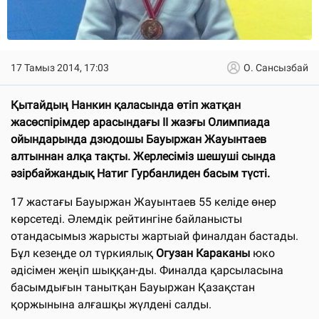
17 Тамыз 2014, 17:03
О. Сансызбай
Қытайдың Нанкин қаласында өтіп жатқан
жасөспірімдер арасындағы ІІ жазғы Олимпиада
ойындарында дзюдошы Бауыржан Жауынтаев
алтыннан алқа тақты. Жерлесіміз шешуші сында
әзірбайжандық Натиг Гурбанлиден басым түсті.
17 жастағы Бауыржан Жауынтаев 55 келіде өнер
көрсетеді. Әлемдік рейтингіне байланысты
отандасымыз жарысты жартыай финалдан бастады.
Бұл кезеңде ол түркиялық
Огузан Караканы
юко
әдісімен жеңіп шыққан-ды. Финалда қарсыласына
басымдығын танытқан Бауыржан Қазақстан
қоржынына алғашқы жүлдені салды.