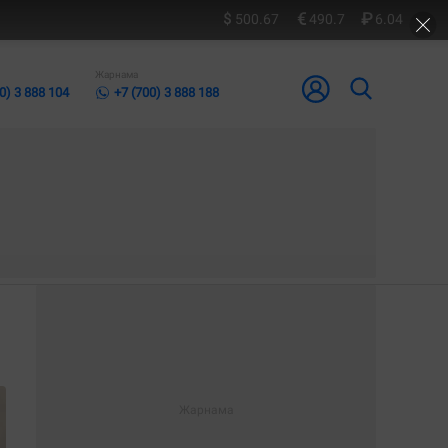
500.67
490.7
6.04
Жарнама
0) 3 888 104
+7 (700) 3 888 188