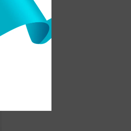
а
e
s