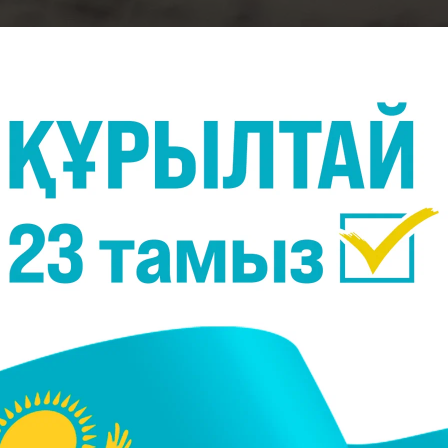
Фото:
mind-gu.ru
PI) 2015 жылдың қорытындысы бойынша ең табыст
n
.
астады. Оның туындылары федерацияның қарашад
лының өзге музыканттарға қарағанда көп сатылған
тты жаңартты.
 тағы бір орындаушысы Эд Ширан алып отыр. Айт
ды. Үшінші орында америкалық Тейлор Свифт келеді. О
ған еді. Олардан кейін канадалық поп-әнші Джасти