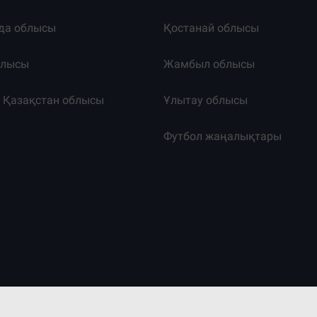
да облысы
Қостанай облысы
блысы
Жамбыл облысы
к Қазақстан облысы
Ұлытау облысы
т
Футбол жаңалықтары