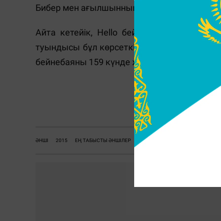
Бибер мен ағылшынның One Direction тобы 
Айта кетейік, Hello бейнебаяны бірінші 
туындысы бұл көрсеткішке 88 күн ішінде же
бейнебаяны 159 күнде жеткен болатын.
ӘНШІ
2015
ЕҢ ТАБЫСТЫ ӘНШІЛЕР
ЕН ТАБЫСТЫ АНШИЛЕР
АДЕЛ