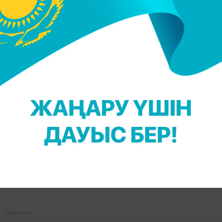
тұр.
болып миллиард көріліп жинаған еді. Адельдің жаң
тті, ал корейдің PSY есімді рэперінің Gangnam Styl
Дереккөз:
tengrinew
С. Ерсін
АҒЫЛШЫН ӘНШІСІ АДЕЛЬ