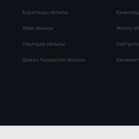
Қарағанды облысы
Қызылор
Абай облысы
Жетісу о
Павлодар облысы
Солтүсті
Шығыс Қазақстан облысы
Шымкен
©2011-2026. Massaget.kz