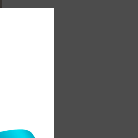
ы
а
.
а
л
н