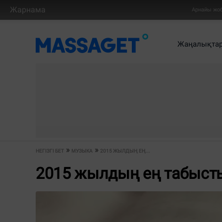
Жарнама
Арнайы жо
Жаңалықта
НЕГІЗГІ БЕТ
МУЗЫКА
2015 ЖЫЛДЫҢ ЕҢ...
2015 жылдың ең табыст