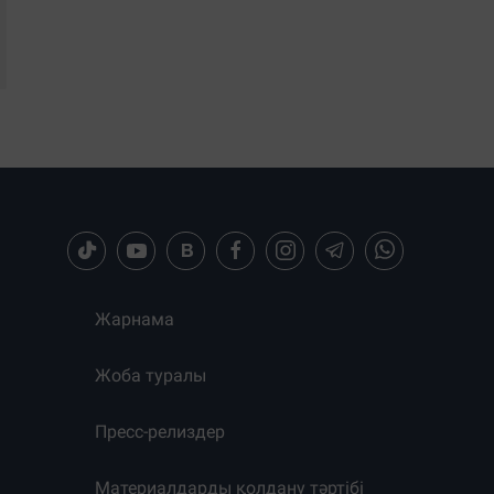
Жарнама
Жоба туралы
Пресс-релиздер
Материалдарды қолдану тәртібі