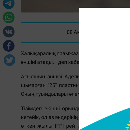
08 Ақпан 2016, 15:26
Халықаралық грамжазба федерациясы (IF
әншіні атады,− деп хабарлайды
The Guardia
Ағылшын әншісі Адель рейтингте көш б
шығарған "25" пластинасы мен Hello синг
Оның туындылары әлемдік бірнеше рекорд
Тізімдегі екінші орынды Ұлыбританияның
кетейік, ол өз әндерінің сөзін де өзі жаза
өткен жылы IFPI рейтингінде бірінші бол