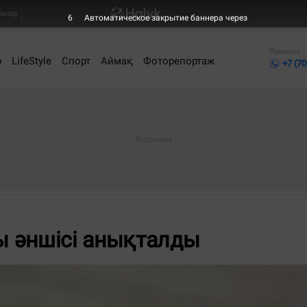
балар
6
Автоматическое закрытие баннера через
Редакция
р
LifeStyle
Спорт
Аймақ
Фоторепортаж
+7 (70
ы әншісі анықталды