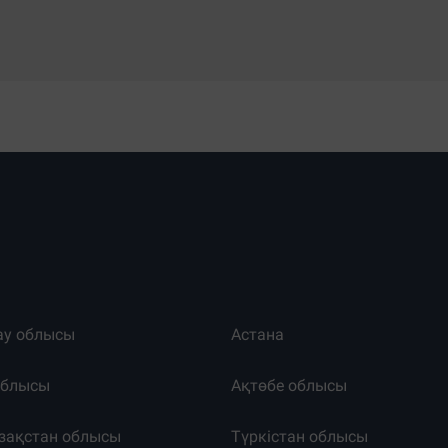
ау облысы
Астана
облысы
Ақтөбе облысы
зақстан облысы
Түркістан облысы