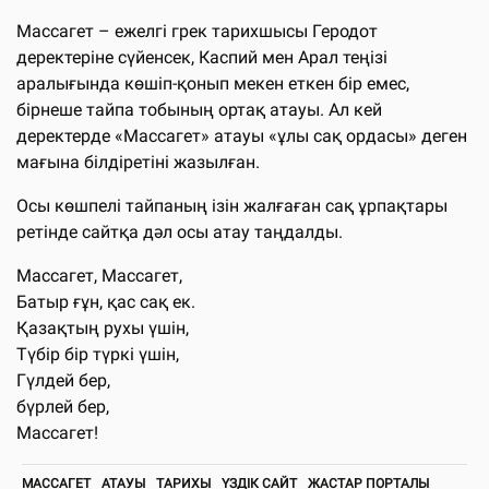
Массагет – ежелгі грек тарихшысы Геродот
деректеріне сүйенсек, Каспий мен Арал теңізі
аралығында көшіп-қонып мекен еткен бір емес,
бірнеше тайпа тобының ортақ атауы. Ал кей
деректерде «Массагет» атауы «ұлы сақ ордасы» деген
мағына білдіретіні жазылған.
Осы көшпелі тайпаның ізін жалғаған сақ ұрпақтары
ретінде сайтқа дәл осы атау таңдалды.
Массагет, Массагет,
Батыр ғұн, қас сақ ек.
Қазақтың рухы үшін,
Түбір бір түркі үшін,
Гүлдей бер,
бүрлей бер,
Массагет!
МАССАГЕТ
АТАУЫ
ТАРИХЫ
ҮЗДІК САЙТ
ЖАСТАР ПОРТАЛЫ