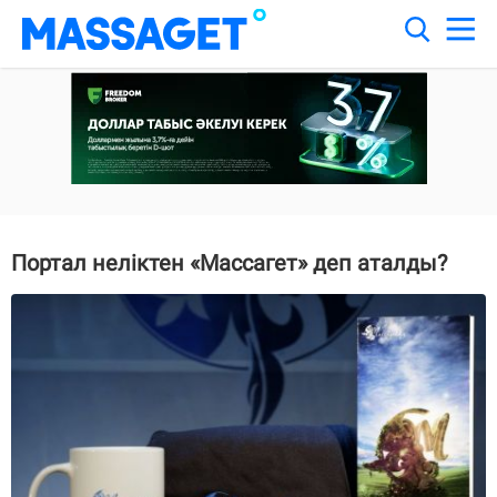
Портал неліктен «Массагет» деп аталды?