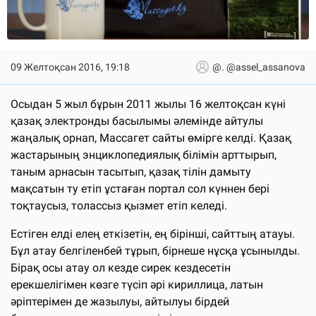
09 Желтоқсан 2016, 19:18
@. @assel_assanova
Осыдан 5 жыл бұрын 2011 жылы 16 желтоқсан күні
қазақ электронды басылымы әлемінде айтулы
жаңалық орнап, Массагет сайты өмірге келді. Қазақ
жастарының энциклопедиялық білімін арттырып,
таным арнасын тасытып, қазақ тілін дамыту
мақсатын ту етіп ұстаған портал сол күннен бері
тоқтаусыз, толассыз қызмет етіп келеді.
Естіген елді елең еткізетін, ең бірінші, сайттың атауы.
Бұл атау белгіленбей тұрып, бірнеше нұсқа ұсынылды.
Бірақ осы атау ол кезде сирек кездесетін
ерекшелігімен көзге түсіп әрі кириллица, латын
әріптерімен де жазылуы, айтылуы бірдей