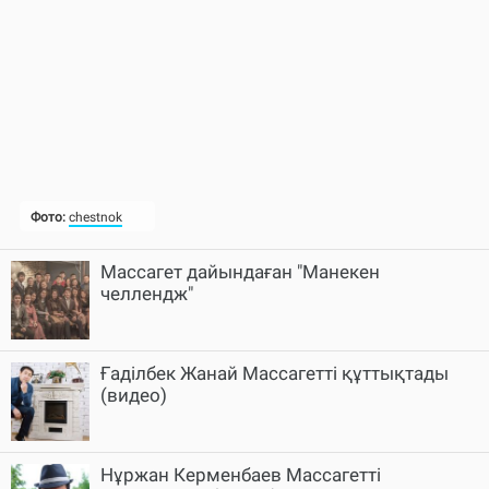
Массагет дайындаған "Манекен
челлендж"
Ғаділбек Жанай Массагетті құттықтады
(видео)
Нұржан Керменбаев Массагетті