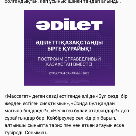
болғандықтан, көп ұсыныс ішінен таңдап алынды.
«Массагет» деген сөзді естігенде әлі де «Бұл сөзді бір
жерден естіген сияқтымын», «Сонда бұл қандай
мағына білдіреді?», «Неліктен бұлай атадыңдар?» деп
сұрайтындар бар. Кейбіреулер сәл кідіріп барып,
алтыншы сыныпта тарих пәнінен өткен атауын еске
түсіреді. Сонымен...