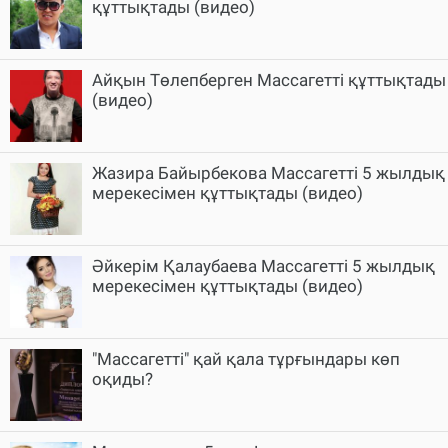
құттықтады (видео)
Айқын Төлепберген Массагетті құттықтады
(видео)
Жазира Байырбекова Массагетті 5 жылдық
мерекесімен құттықтады (видео)
Әйкерім Қалаубаева Массагетті 5 жылдық
мерекесімен құттықтады (видео)
"Массагетті" қай қала тұрғындары көп
оқиды?