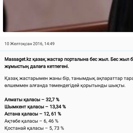
10 Желтоқсан 2016, 14:49
Massaget.kz
қазақ жастар порталына бес жыл. Бес жыл бір
жұмыстың далаға кетпегені.
Қазақ жастарымен жаны бір, танымдық ақпараттар тара
өлшеммен алғанда төмендегідей қорытынды шықты.
Алматы қаласы – 32,7 %
Шымкент қаласы – 13,34 %
Астана қаласы – 12, 61 %
Ақтөбе қаласы – 6, 46 %
Қостанай қаласы – 5, 73 %