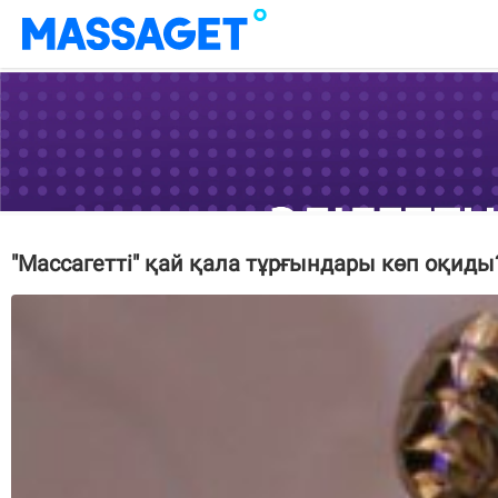
"Массагетті" қай қала тұрғындары көп оқиды