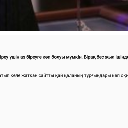
еу үшін аз біреуге көп болуы мүмкін. Бірақ бес жыл ішіндег
тып келе жатқан сайтты қай қаланың тұрғындары көп оқи