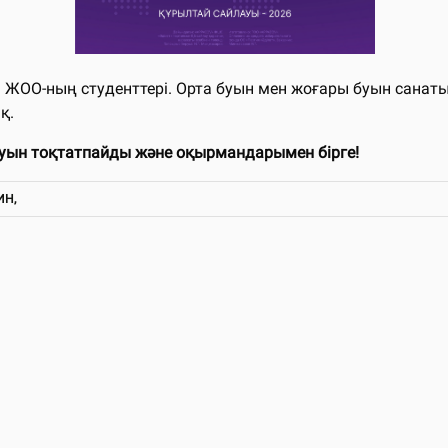
ОО-ның студенттері. Орта буын мен жоғары буын санатынд
қ.
уын тоқтатпайды және оқырмандарымен бірге!
ИН,