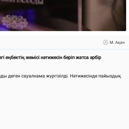
М. Ақан
і еңбектің жемісі нәтижесін беріп жатса әрбір
ды деген сауалнама жүргізілді. Нәтижесінде пайыздық