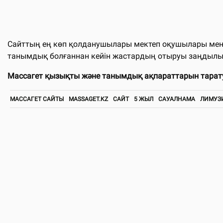
Сайттың ең көп қолданушылары мектеп оқушылары мен Ж
танымдық болғаннан кейін жастардың отыруы заңдылы
Массагет қызықты және танымдық ақпараттарын тарат
МАССАГЕТ САЙТЫ
MASSAGET.KZ
САЙТ
5 ЖЫЛ
САУАЛНАМА
ЛИМУЗ