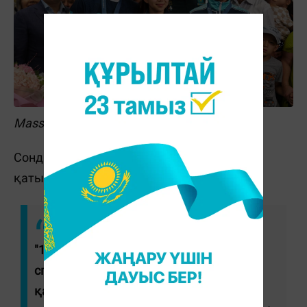
Massaget.kz/Болат Айтмолда
Сондай-ақ, Ислам Сәтпаев бұл спортқа
қатысты қызық жайттарды бөлісті.
"1996 жылдары, қателеспесем,
спортшылар былғары күрте киіп
қатысатын. Бұл арқылы оқ атқанда