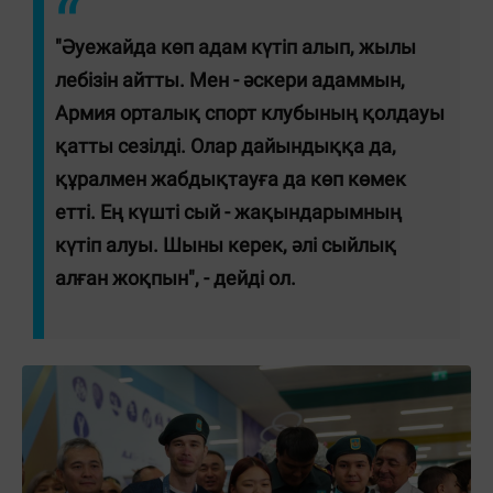
"Әуежайда көп адам күтіп алып, жылы
лебізін айтты. Мен - әскери адаммын,
Армия орталық спорт клубының қолдауы
қатты сезілді. Олар дайындыққа да,
құралмен жабдықтауға да көп көмек
етті. Ең күшті сый - жақындарымның
күтіп алуы. Шыны керек, әлі сыйлық
алған жоқпын", - дейді ол.