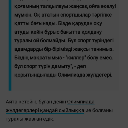
қоғамның талқылауы жаңсақ ойға әкелуі
мүмкін. Оқ ататын спортшылар тәртіпке
қатты бағынады. Бізде қарудан оқу
атуды кейін бұрыс бағытта қолдану
туралы ой болмайды. Бұл спорт түріндегі
адамдарды бір-бірімізді жақсы танимыз.
Біздің мақсатымыз - "киллер" болу емес,
бұл спорт түрін дамыту", - деп
қорытындылады Олимпиада жүлдегері.
Айта кетейік, бұған дейін
Олимпиада
жүлдегерлері қандай сыйлыққа
ие болғаны
туралы жазған едік.