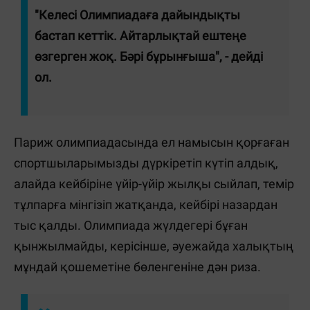
"Келесі Олимпиадаға дайындықты
бастап кеттік. Айтарлықтай ештеңе
өзгерген жоқ. Бәрі бұрынғыша", - дейді
ол.
Париж олимпиадасында ел намысын қорғаған
спортшыларымызды дүркіретіп күтіп алдық,
алайда кейбіріне үйір-үйір жылқы сыйлап, темір
тұлпарға мінгізіп жатқанда, кейбірі назардан
тыс қалды. Олимпиада жүлдегері бұған
қынжылмайды, керісінше, әуежайда халықтың
мұндай қошеметіне бөленгеніне дән риза.