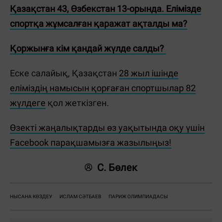
Қазақстан 43, Өзбекстан 13-орында. Елімізде
спортқа жұмсалған қаражат ақталды ма?
Қоржынға кім қандай жүлде салды?
Еске салайық, Қазақстан
28 жыл ішінде
еліміздің намысын қорғаған спортшылар 82
жүлдеге
қол жеткізген.
Өзекті жаңалықтарды өз уақытында оқу үшін
Facebook парақшамызға жазылыңыз!
С. Бөлек
НЫСАНА КӨЗДЕУ
ИСЛАМ СӘТБАЕВ
ПАРИЖ ОЛИМПИАДАСЫ