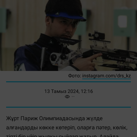
Фото:
instagram.com/drs_kz
13 Тамыз 2024, 12:16
Жұрт Париж Олимпиадасында жүлде
алғандарды көкке көтеріп, оларға пәтер, көлік,
тіпті бір үйір жылқы сыйлап жатыр. Алайда