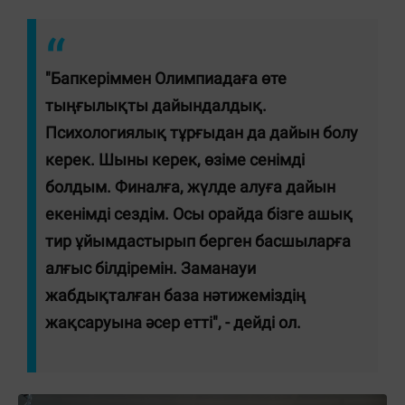
"Бапкеріммен Олимпиадаға өте
тыңғылықты дайындалдық.
Психологиялық тұрғыдан да дайын болу
керек. Шыны керек, өзіме сенімді
болдым. Финалға, жүлде алуға дайын
екенімді сездім. Осы орайда бізге ашық
тир ұйымдастырып берген басшыларға
алғыс білдіремін. Заманауи
жабдықталған база нәтижеміздің
жақсаруына әсер етті", - дейді ол.