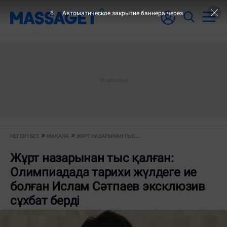
5
Автоматическое закрытие баннера через
НЕГІЗГІ БЕТ
МАҚАЛА
ЖҰРТ НАЗАРЫНАН ТЫС...
Жұрт назарынан тыс қалған:
Олимпиадада тарихи жүлдеге ие
болған Ислам Сәтпаев эксклюзив
сұхбат берді