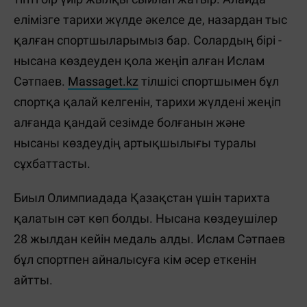
елімізге тарихи жүлде әкелсе де, назардан тыс
қалған спортшыларымыз бар. Солардың бірі -
нысана көздеуден қола жеңіп алған Ислам
Сәтпаев.
Massaget.kz
тілшісі спортшымен бұл
спортқа қалай келгенін, тарихи жүлдені жеңіп
алғанда қандай сезімде болғанын және
нысаны көздеудің артықшылығы туралы
сұхбаттасты.
Биыл Олимпиадада Қазақстан үшін тарихта
қалатын сәт көп болды. Нысана көздеушілер
28 жылдан кейін медаль алды. Ислам Сәтпаев
бұл спортпен айналысуға кім әсер еткенін
айтты.