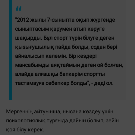
"2012 жылы 7-сыныпта оқып жүргенде
сыныптасым қарумен атып көруге
шақырды. Бұл спорт түрін білуге деген
қызығушылық пайда болды, содан бері
айналысып келемін. Бір кездері
мансабымды аяқтаймын деген ой болған,
алайда алғашқы бапкерім спортты
тастамауға себепкер болды", - деді ол.
Мергеннің айтуынша, нысана көздеу үшін
психологиялық тұрғыда дайын болып, зейін
қоя білу керек.