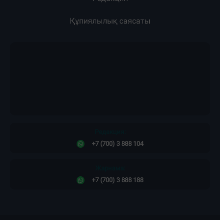
Жарнама
Жоба туралы
Пресс-релиздер
Материалдарды қолдану тәртібі
Редакция
Құпиялылық саясаты