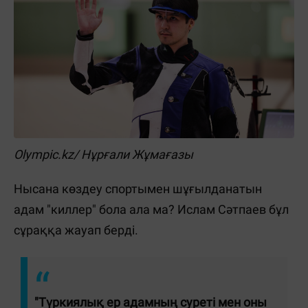
Olympic.kz/ Нұрғали Жұмағазы
Нысана көздеу спортымен шұғылданатын
адам "киллер" бола ала ма? Ислам Сәтпаев бұл
сұраққа жауап берді.
"Түркиялық ер адамның суреті мен оны