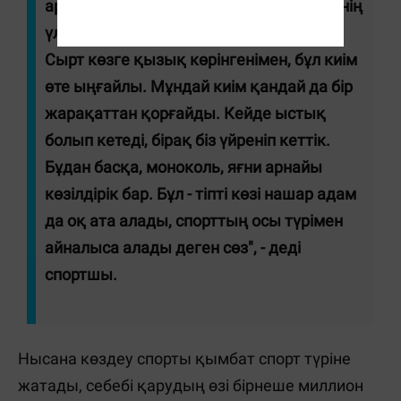
арқаны тік ұстаймыз. Қазір спорт киімінің
үлгісі өзгерді, былғары күрте кимейді.
Сырт көзге қызық көрінгенімен, бұл киім
өте ыңғайлы. Мұндай киім қандай да бір
жарақаттан қорғайды. Кейде ыстық
болып кетеді, бірақ біз үйреніп кеттік.
Бұдан басқа, моноколь, яғни арнайы
көзілдірік бар. Бұл - тіпті көзі нашар адам
да оқ ата алады, спорттың осы түрімен
айналыса алады деген сөз", - деді
спортшы.
Нысана көздеу спорты қымбат спорт түріне
жатады, себебі қарудың өзі бірнеше миллион