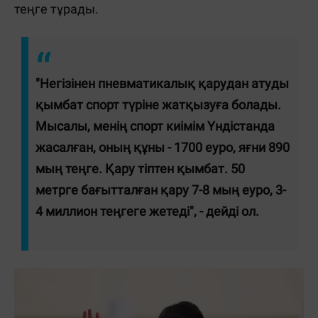
теңге тұрады.
"Негізінен пневматикалық қарудан атуды
қымбат спорт түріне жатқызуға болады.
Мысалы, менің спорт киімім Үндістанда
жасалған, оның құны - 1700 еуро, яғни 890
мың теңге. Қару тіптен қымбат. 50
метрге бағытталған қару 7-8 мың еуро, 3-
4 миллион теңгеге жетеді", - дейді ол.