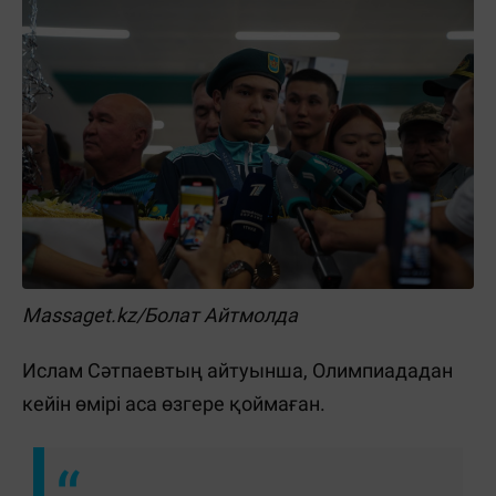
Massaget.kz/Болат Айтмолда
Ислам Сәтпаевтың айтуынша, Олимпиададан
кейін өмірі аса өзгере қоймаған.