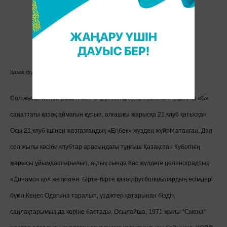
Қазақ футболшылары
Сол жылы Кеңес үкіметі КСРО футбол федерациясына қарасты «Б»
санаттағы қазақ аймағын құрып, алғашқы жарысқа 21 клуб қатысқан.
Осы 21 клуб ішінен жезғазғандық «Еңбек» жүзден жүйрік атанған. Дәл
сол жылы кәсіби клубтар арасындағы тұңғыш Қазақстан Кубогінің
жарысы ұйымдастырылып, ақтық сында бас жүлдеге целиноградтық
«Динамо» қол жеткізген. Бірте-бірте қазақ футболшылардың есімдері
бүкіл Кеңес Одағына таралып, үздіктер қатарынан біздің
саңлақтарымыз да көріне бастады. Осылайша, 1971 жылы “Смена”