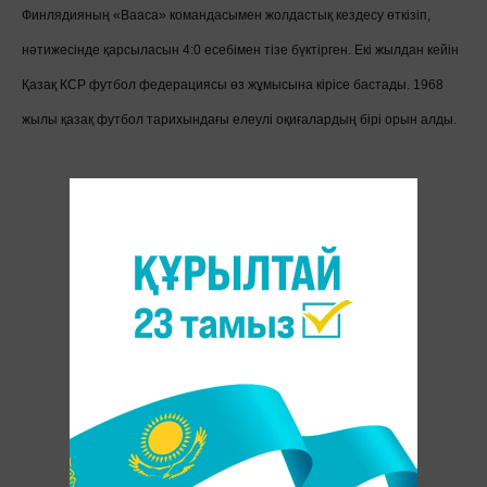
Финлядияның «Вааса» командасымен жолдастық кездесу өткізіп,
нәтижесінде қарсыласын 4:0 есебімен тізе бүктірген. Екі жылдан кейін
Қазақ КСР футбол федерациясы өз жұмысына кірісе бастады. 1968
жылы қазақ футбол тарихындағы елеулі оқиғалардың бірі орын алды.