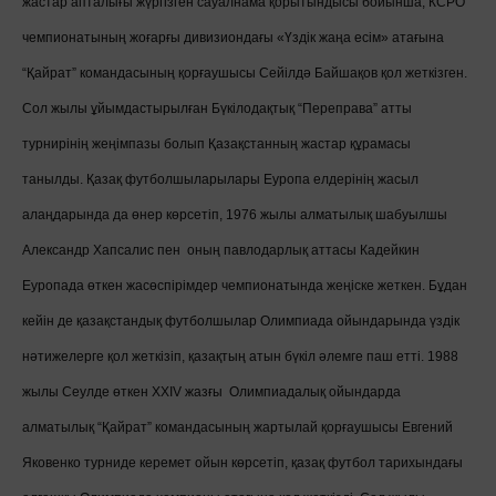
жастар апталығы жүргізген сауалнама қорытындысы бойынша, КСРО
чемпионатының жоғарғы дивизиондағы «Үздік жаңа есім» атағына
“Қайрат” командасының қорғаушысы Сейілдә Байшақов қол жеткізген.
Сол жылы ұйымдастырылған Бүкілодақтық “Переправа” атты
турнирінің жеңімпазы болып Қазақстанның жастар құрамасы
танылды. Қазақ футболшыларылары Еуропа елдерінің жасыл
алаңдарында да өнер көрсетіп, 1976 жылы алматылық шабуылшы
Александр Хапсалис пен оның павлодарлық аттасы Кадейкин
Еуропада өткен жасөспірімдер чемпионатында жеңіске жеткен. Бұдан
кейін де қазақстандық футболшылар Олимпиада ойындарында үздік
нәтижелерге қол жеткізіп, қазақтың атын бүкіл әлемге паш етті. 1988
жылы Сеулде өткен ХХIV жазғы Олимпиадалық ойындарда
алматылық “Қайрат” командасының жартылай қорғаушысы Евгений
Яковенко турниде керемет ойын көрсетіп, қазақ футбол тарихындағы