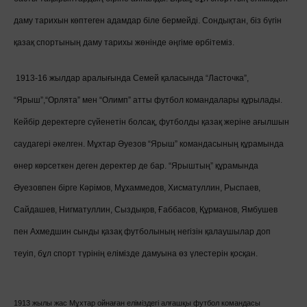
даму тарихын көптеген адамдар біле бермейді. Сондықтан, біз бүгін
қазақ спортының даму тарихы жөнінде әңгіме өрбітеміз.
1913-16 жылдар аралығында Семей қаласында “Ласточка”,
“Ярыш”,“Орлята” мен “Олимп” атты футбол командалары құрылады.
Кейбір деректерге сүйенетін болсақ, футболды қазақ жеріне ағылшын
саудагері әкелген. Мұхтар Әуезов “Ярыш” командасының құрамында
өнер көрсеткен деген деректер де бар. “Ярыштың” құрамында
Әуезовпен бірге Кәрімов, Мұхаммедов, Хисматуллин, Рыспаев,
Сайдашев, Нигматуллин, Сыздықов, Ғаббасов, Құрманов, Ямбушев
пен Ахмедшин сынды қазақ футболының негізін қалаушылар доп
теуіп, бұл спорт түрінің елімізде дамуына өз үлестерін қосқан.
1913 жылы жас Мұхтар ойнаған еліміздегі алғашқы футбол командасы