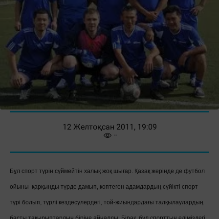
12 Желтоқсан 2011, 19:09
Бұл спорт түрін сүймейтін халық жоқ шығар. Қазақ жерінде де футбол
ойыны қарқынды түрде дамып, көптеген адамдардың сүйікті спорт
түрі болып, түрлі кездесулердегі, той-жиындардағы талқылаулардың
басты тақырыптардың біріне айналды. Бірақ, бұл спорттың еліміздегі