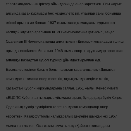
спартакиадасының іріктеу ойындарында өнер көрсеткен. Осы жарыс
аясында қазақ құрамасы бес кездесу өткізіп, ұпайлар саны бойынша
екінші орынға ие болған. 1937 жылы қазақ командасы тұңғыш рет
кәсіпқой клубтар арасынан КСРО чемпионатына қатысып, Кеңес
Одағының III Чемпионатында алматылық «Динамо» командасы үшінші
орынды еншілеген болатын. 1948 жылы спорттық ұжымдар арасынан
алғашқы Қазақстан Кубогі турнирі ұйымдастырылған еді.
Бәсекелестерінен басым болып шыққан қарағандылық «Динамо»
командасы тамаша өнер көрсетіп, ақтық сында жеңіске жетіп,
Қазақстан Кубогін қоржындарына салған. 1951 жылы Кеңес үкіметі
«ВЦСПС Кубогі» атты жарыс ұйымдастырып, бұл додада бүкіл Кеңес
Одағының түкпір-түкпірінен келген ондаған командалар өнер
көрсеткен. Қазақ футболы халықаралық деңгейге шыққан кез 1957
жылға тап келген. Осы жылы алматылық «Қайрат» командасы