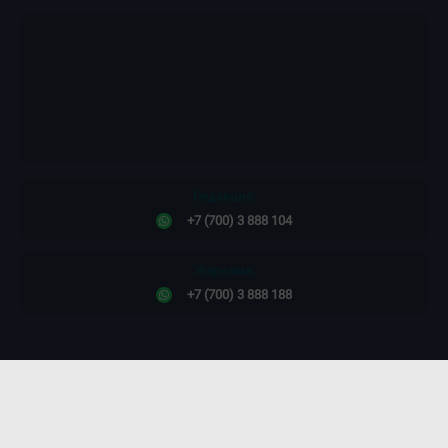
Редакция:
+7 (700) 3 888 104
Жарнама:
+7 (700) 3 888 188
Сайт дизайны -
ПРОСТО КОСМОС!