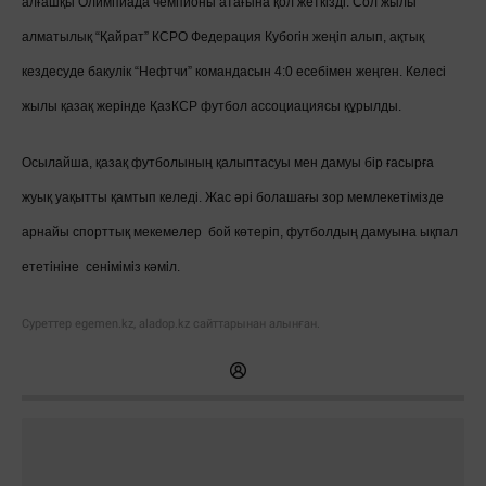
алғашқы Олимпиада чемпионы атағына қол жеткізді. Сол жылы
алматылық “Қайрат” КСРО Федерация Кубогін жеңіп алып, ақтық
кездесуде бакулік “Нефтчи” командасын 4:0 есебімен жеңген. Келесі
жылы қазақ жерінде ҚазКСР футбол ассоциациясы құрылды.
Осылайша, қазақ футболының қалыптасуы мен дамуы бір ғасырға
жуық уақытты қамтып келеді. Жас әрі болашағы зор мемлекетімізде
арнайы спорттық мекемелер бой көтеріп, футболдың дамуына ықпал
ететініне сеніміміз кәміл.
Суреттер egemen.kz, aladop.kz сайттарынан алынған.