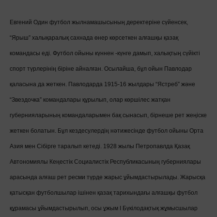
Евгений Один футбол жылнамашысының деректеріне сүйенсек,
“Ярыш” халықаралық сахнада өнер көрсеткен алғашқы қазақ
командасы еді. Футбол ойыны күннен -күнге дамып, халықтың сүйікті
спорт түрлерінің біріне айналған. Осылайша, бұл ойын Павлодар
қаласына да жеткен. Павлодарда 1915-16 жылдары “Ястреб” және
“Звездочка” командалары құрылып, олар көршілес жатқан
губернияларының командаларымен бақ сынасып, бірнеше рет жеңіске
жеткен болатын. Бұл кездесулердің нәтижесінде футбол ойыны Орта
Азия мен Сібірге таралып кетеді. 1928 жылы Петропавлда Қазақ
Автономиялы Кеңестік Социалистік Республикасының губерниялары
арасында алғаш рет ресми түрде жарыс ұйымдастырылады. Жарысқа
қатысқан футболшылар ішінен қазақ тарихындағы алғашқы футбол
құрамасы ұйымдастырылып, осы ұжым I Бүкілодақтық жұмысшылар