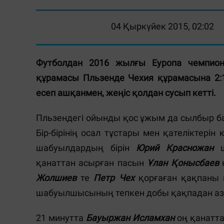
04 Қыркүйек 2015, 02:02
Футболдан 2016 жылғы Еуропа чемпиона
құрамасы Пльзенде Чехия құрамасына 2:1
есеп ашқанмен, жеңіс қолдан сусып кетті.
Пльзендегі ойынды қос ұжым да сылбыр бас
Бір-бірінің осал тұстары мен қателіктері
шабуылдардың бірін
Юрий Красножан
ш
қанаттан асырған пасын
Ұлан Қонысбаев
қ
Жолшиев
те
Петр Чех
қорғаған қақпаны 
шабуылшысының тепкен добы қақпадан аз ғ
21 минутта
Бауыржан Исламхан
оң қанатта