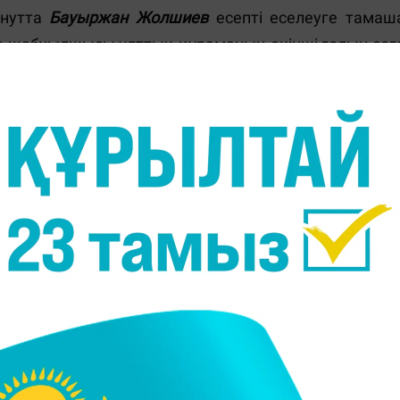
инутта
Бауыржан Жолшиев
есепті еселеуге тамаш
ың шабуылшысы ұлттық құраманың екінші голын соғ
 асыруға асықпай, мүмкіндікті мүлт жіберді.
а тағы бір қауіпті соққылардың бірі бағытталды
дан қиыс кетті. Араға көп уақыт салмай чехтарды
білді. 72 минутта
Юрий Красножан
шабуылшылары
аевтың
орнына
Сергей Хижниченко
кірді.
аушыларының қателігі чехтардың таразы басы
қ айтсақ,
Марк Гурман
өз ойыншысын қараусы
н
Милан Шкода Стас Покатилов
қорғаған қақпаны
шықты. Қорғаныста ойнаған Қазақстан құрамасыны
 таймда алаңға шыққан
Милан Шкода
дубль автор