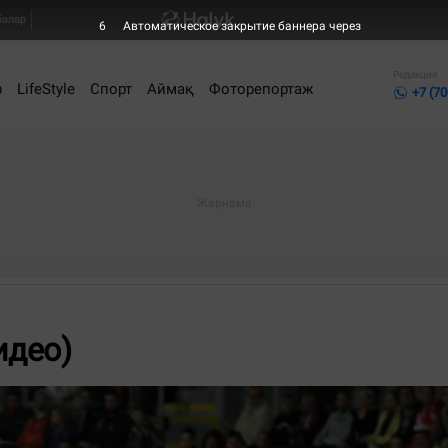
балар
5
Автоматическое закрытие баннера через
Редакция
р
LifeStyle
Спорт
Аймақ
Фоторепортаж
+7 (70
идео)