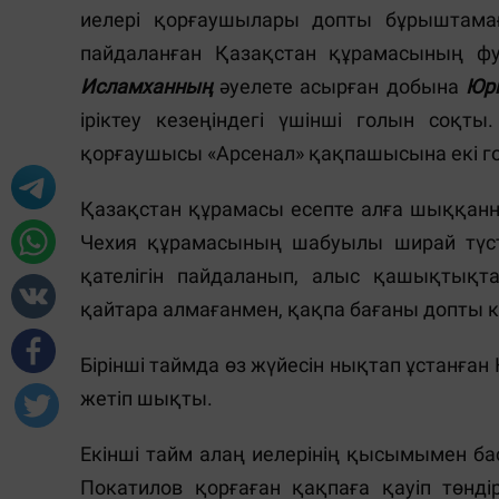
иелері қорғаушылары допты бұрыштама
пайдаланған Қазақстан құрамасының ф
Исламханның
әуелете асырған добына
Юр
іріктеу кезеңіндегі үшінші голын соқт
қорғаушысы «Арсенал» қақпашысына екі гол
Қазақстан құрамасы есепте алға шыққанн
Чехия құрамасының шабуылы ширай түст
қателігін пайдаланып, алыс қашықтықт
қайтара алмағанмен, қақпа бағаны допты к
Бірінші таймда өз жүйесін нықтап ұстанға
жетіп шықты.
Екінші тайм алаң иелерінің қысымымен ба
Покатилов қорғаған қақпаға қауіп төнд