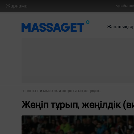
Жарнама
Арнайы жо
Жаңалықта
НЕГІЗГІ БЕТ
МАККАЛА
ЖЕҢІП ТҰРЫП, ЖЕҢІЛДІК...
Жеңіп тұрып, жеңілдік (в