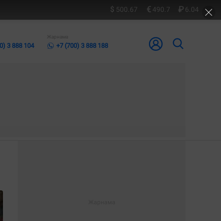
500.67
490.7
6.04
Жарнама
0) 3 888 104
+7 (700) 3 888 188