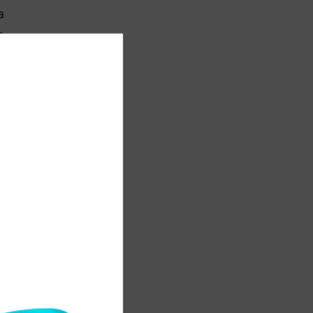
а
а
.
ң
н
н
з
ң
ң
ы