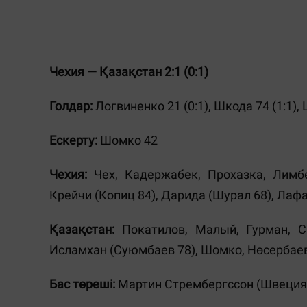
Чехия — Қазақстан 2:1 (0:1)
Голдар:
Логвиненко 21 (0:1), Шкода 74 (1:1), 
Ескерту:
Шомко 42
Чехия:
Чех, Кадержабек, Прохазка, Лимбе
Крейчи (Копиц 84), Дарида (Шурал 68), Лаф
Қазақстан:
Покатилов, Малый, Гурман, См
Исламхан (Суюмбаев 78), Шомко, Нөсербае
Бас төреші:
Мартин Стрембергссон (Швеция