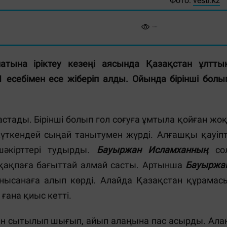
Фото:
vesti.kz
тына іріктеу кезеңі аясында Қазақстан ұлтты
 есебімен есе жіберіп алды. Ойында бірінші болы
тады. Бірінші болып гол соғуға ұмтыла қойған жоқ
н күткендей сыңай танытумен жүрді. Алғашқы қауіпт
әкірттері тудырды.
Бауыржан Исламханның
со
ақпаға бағыттай алмай састы. Артынша
Бауыржа
нысанаға алып көрді. Алайда Қазақстан құрамас
ана қиыс кетті.
н сытылып шығып, айып алаңына пас асырды. Ала