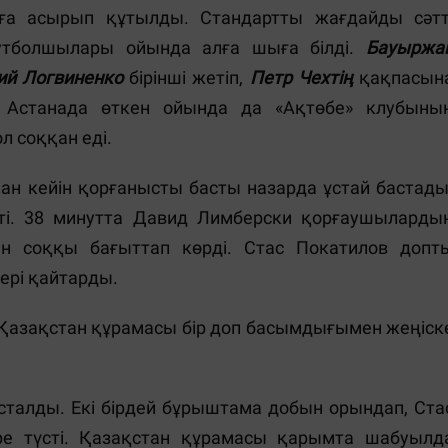
ға асырып құтылды. Стандартты жағдайды сәтт
утболшылары ойында алға шыға білді.
Бауыржа
ий Логвиненко
бірінші жетіп,
Петр Чехтің
қақпасын
ы. Астанада өткен ойында да «Ақтөбе» клубыны
 соққан еді.
ан кейін қорғанысты басты назарда ұстай бастады
і. 38 минутта Давид Лимберски қорғаушыларды
ан соққы бағыттап көрді. Стас Покатилов допт
ері қайтарды.
н Қазақстан құрамасы бір доп басымдығымен жеңіск
сталды. Екі бірдей бұрыштама добын орындап, Ста
іре түсті. Қазақстан құрамасы қарымта шабуылд