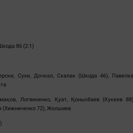
Шкода 86 (2:1)
рски, Сухи, Дочкал, Скалак (Шкода 46), Павелка
ата
ақов, Логвиненко, Қуат, Қонысбаев (Кукеев 88)
в (Хижниченко 72), Жолшиев
)