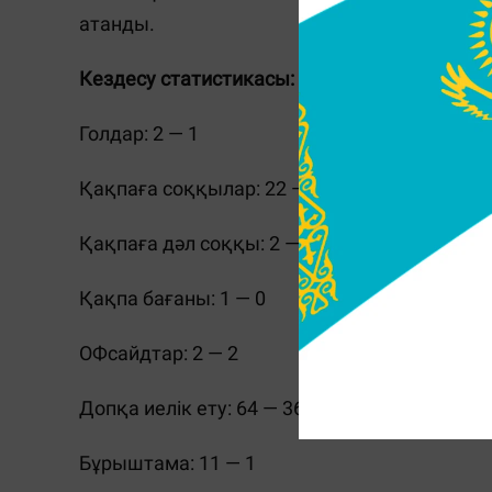
атанды.
Кездесу статистикасы:
Голдар: 2 — 1
Қақпаға соққылар: 22 — 5
Қақпаға дәл соққы: 2 — 1
Қақпа бағаны: 1 — 0
ОФсайдтар: 2 — 2
Допқа иелік ету: 64 — 36
Бұрыштама: 11 — 1