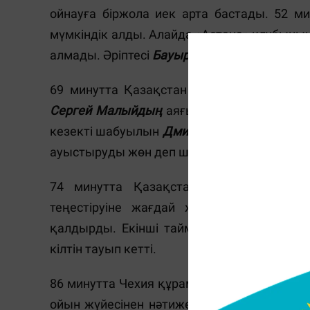
ойнауға біржола иек арта бастады. 52 м
мүмкіндік алды. Алайда «Астана» клубын
алмады. Әріптесі
Бауыржан Исламханға
пас
69 минутта Қазақстан құрамасы қақпасын
Сергей Малыйдың
аяғына тиген доп қақпа
кезекті шабуылын
Дмитрий Шомко
қайтара 
ауыстыруды жөн деп шешті.
Танат Нөсерб
74 минутта Қазақстан құрамасы қорғ
теңестіруіне жағдай жасады. Нақтыра
қалдырды. Екінші таймда алаңға шыққа
кілтін тауып кетті.
86 минутта Чехия құрамасы ойында алға 
ойын жүйесінен нәтиже шықпады. Екінші