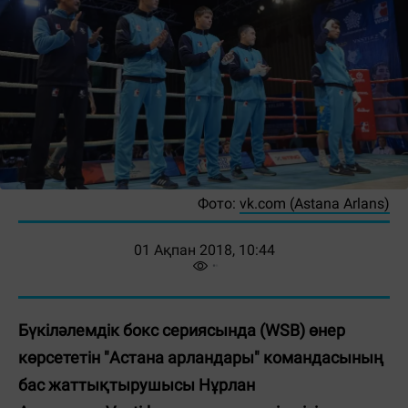
Фото:
vk.com (Astana Arlans)
01 Ақпан 2018, 10:44
Бүкіләлемдік бокс сериясында (WSB) өнер
көрсететін "Астана арландары" командасының
бас жаттықтырушысы Нұрлан