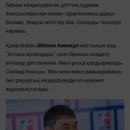
Бірінші кездесуден-ақ ұлттық құрама
боксшыларынан көмек сұрағанымыз дұрыс
болмас. Жақсы жігіттер бар. Соларды тексеріп
көреміз.
Қазір бізбен
Әбілхан Аманқұл
жаттығып жүр.
"Астана арландары" үшін бірнеше кездесу
өткізеді деп сенемін. Мені ұятқа қалдырмайды.
Сенімді боксшы. Мен өзім жеке дайындаймын.
Бес раундтық кездесулерде ол керемет
жұдырықтасады.