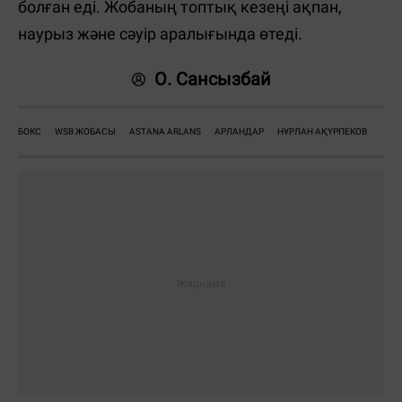
болған еді. Жобаның топтық кезеңі ақпан,
наурыз және сәуір аралығында өтеді.
О. Сансызбай
БОКС
WSB ЖОБАСЫ
ASTANA ARLANS
АРЛАНДАР
НҰРЛАН АҚҮРПЕКОВ