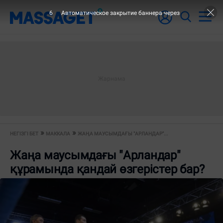
5
Автоматическое закрытие баннера через
НЕГІЗГІ БЕТ
МАККАЛА
ЖАҢА МАУСЫМДАҒЫ "АРЛАНДАР"...
Жаңа маусымдағы "Арландар"
құрамында қандай өзгерістер бар?