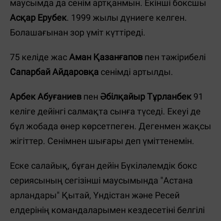
маусымда да сенім артқанмын. Екінші боксшы
Асқар Ерубек
. 1999 жылы дүниеге келген.
Болашағынан зор үміт күттіреді.
75 келіде жас
Аман Қазанғапов
пен тәжірибелі
Сапарбай Айдаровқа
сенімді артылды.
Арбек Абуғаниев
пен
Әбілқайыр Тұрланбек
91
келіге дейінгі салмақта сынға түседі. Екеуі де
бұл жобада өнер көрсетпеген. Дегенмен жақсы
жігіттер. Сенімнен шығары деп үміттенемін.
Еске салайық, бұған дейін Бүкіләлемдік бокс
сериясының сегізінші маусымында "Астана
арландары" Қытай, Үндістан және Ресей
елдерінің командаларымен кездесетіні белгілі