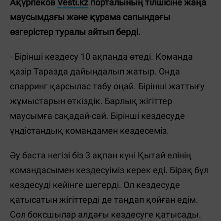
Ақүрпеков
Vesti.kz
порталының тілшісіне жаңа
маусымдағы және құрама сапындағы
өзгерістер туралы айтып берді.
- Бірінші кездесу 10 ақпанда өтеді. Команда
қазір Таразда дайындалып жатыр. Онда
спарринг қарсылас табу оңай. Бірінші жаттығу
жұмыстарын өткіздік. Барлық жігіттер
маусымға сақадай-сай. Бірінші кездесуде
үндістандық командамен кездесеміз.
Әу баста негізі біз 3 ақпан күні Қытай елінің
командасымен кездесуіміз керек еді. Бірақ бұл
кездесуді кейінге шегерді. Ол кездесуде
қатысатын жігіттерді де таңдап қойған едім.
Сол боксшылар алдағы кездесуге қатысады.