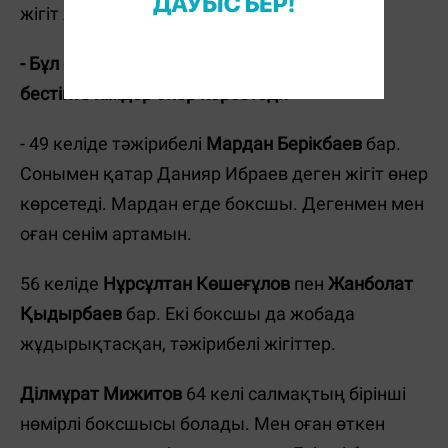
жігіт жұдырықтасатын шығар.
- Бұл екінші бестік қой, яғни С2. Ал бірінші
бестікте кімдер өнер көрсетеді?
- 49 келіде тәжірибелі
Мардан Берікбаев
бар.
Сонымен қатар Данияр Ибраев деген жігіт өнер
көрсетеді. Мардан егде боксшы. Дегенмен мен
оған сенім артамын.
56 келіде
Нұрсұлтан Көшеғұлов
пен
Жанболат
Қыдырбаев
бар. Екі боксшы да жобада
жұдырықтасқан, тәжірибелі жігіттер.
Ділмұрат Мижитов
64 келі салмақтың бірінші
нөмірлі боксшысы болады. Мен оған өткен