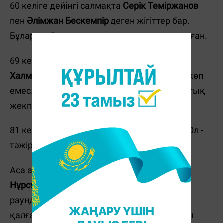
60 келіге дейінгі салмақта
Серік Теміржанов
пен
Әлімжан Бескемпір
деген жігіттер бар.
Бұлар да бес раундтық кездесуге қатыспаған.
69 келіде
Бекболат Құрамысов
пен
Бекзод
Халметов
жұдырықтасады. Тәжірибелері көп
емес. Тек Халметов ғана бір рет бес раундтық
жекпе-жек өткізген.
81 келіде бізде
Нұрдәулет Жарманов
бар. Ол -
тәжірибелі боксшы.
Аса ауыр салмақта
Дмитрий Зиско
мен
Нұрсұлтан Аманжолов
бар. Екеуі де бес
раундтық кездесу өткізген. Бірақ жеңіліп
қалған. Аманжолов мықтырақ секілді. Осы