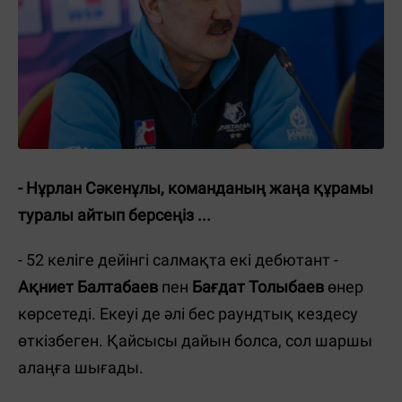
- Нұрлан Сәкенұлы, команданың жаңа құрамы
туралы айтып берсеңіз ...
- 52 келіге дейінгі салмақта екі дебютант -
Ақниет Балтабаев
пен
Бағдат Толыбаев
өнер
көрсетеді. Екеуі де әлі бес раундтық кездесу
өткізбеген. Қайсысы дайын болса, сол шаршы
алаңға шығады.