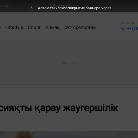
балар
5
Автоматическое закрытие баннера через
Редакция
р
LifeStyle
Спорт
Аймақ
Фоторепортаж
+7 (70
ң сияқты қарау жаугершілік