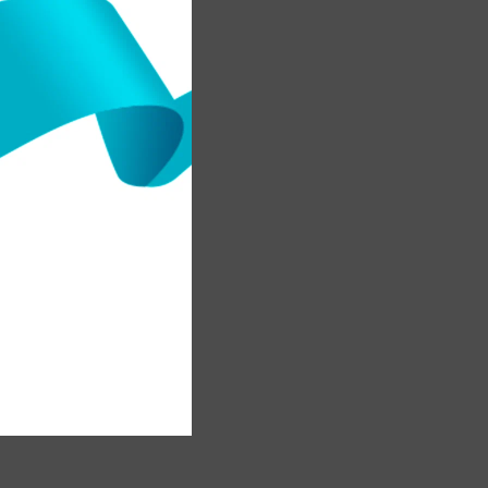
а
.
і