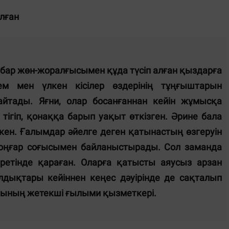
лған
у бар жөн-жоралғысымен құда түсіп алған қыздарға
м мен үлкен кісілер өздерінің тұңғыштарын
айтады. Яғни, олар босанғаннан кейін жұмысқа
 тігіп, қонаққа барып уақыт өткізген. Әрине бала
кен. Ғалымдар әйелге деген қатынастың өзгеруін
-жоңғар соғысымен байланыстырады. Сол заманда
ретінде қараған. Оларға қатысты аяусыз арзан
лдықтары кейіннен кеңес дәуірінде де сақталып
тутының жетекші ғылыми қызметкері.