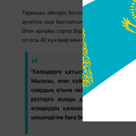
Тарихшы әйелдің босануы оның өміріндегі
әулетке сіңе бастайтынын көрсетеді. Босан
Оған арнайы сорпа берген. Күйеуінің туыст
ол осы 40 күн өмір мен өлім арасында бола
"Келіндерге қатысты алғашқы отау 
Мысалы, оған күйеуінің ер туыстарын
олардың атына сай өзге атаулар ойла
рухтарға ашады деп сенген Тәңіршілд
есімдердің қаншалықты тапқыр, қы
шешендігіне баға берілді", - дейді зертте