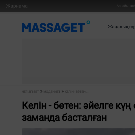
Жарнама
Арнайы жо
Жаңалықта
НЕГІЗГІ БЕТ
МӘДЕНИЕТ
КЕЛІН - БӨТЕН:...
Келін - бөтен: әйелге кү
заманда басталған