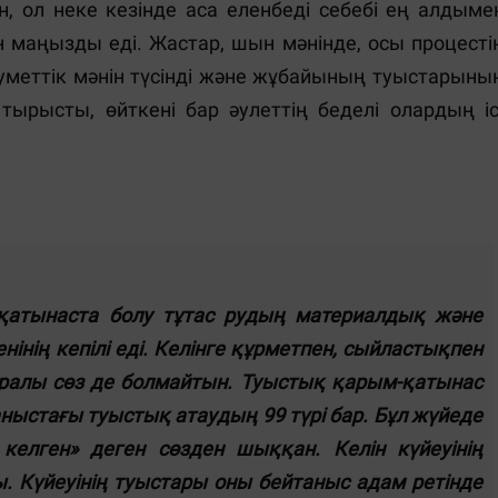
, ол неке кезінде аса еленбеді себебі ең алдыме
аңызды еді. Жастар, шын мәнінде, осы процесті
еуметтік мәнін түсінді және жұбайының туыстарыны
тырысты, өйткені бар әулеттің беделі олардың іс
қатынаста болу тұтас рудың материалдық және
нінің кепілі еді. Келінге құрметпен, сыйластықпен
уралы сөз де болмайтын. Туыстық қарым-қатынас
аныстағы туыстық атаудың 99 түрі бар. Бұл жүйеде
н келген» деген сөзден шыққан. Келін күйеуінің
ы. Күйеуінің туыстары оны бейтаныс адам ретінде