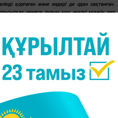
лінді қорғаған және өздері де одан сақтанған.
уру-сырқау немесе зұлым күш әкелуі мүмкін деп
өзқарасы келіндерді бірден үй шаруасына жегіп,
етеді деген қазіргі пікірмен мүлдем жанаспайды.
аруашылығына араласпаған. Себебі статус-кво
кери киім имитациясы ретінде тігілген. Ұясынан
. Яғни, қыз туғандарын жырақ, мүлде басқа үйге
үйеуінің үйіндегі қызметі оның туыстарының санына
ың байлығына да байланысты болуы мүмкін. Қала
е де арнайы рәсімдер арқылы өздерін одан қорғаған
тынас та өзгерген, әсіресе бұған ұл баланың дүниег