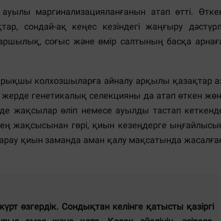
ауылы маргинализацияланғанын атап өтті. Өтке
ар, сондай-ақ кеңес кезіндегі жаңғыру дәстүрл
Ашаршылық, соғыс және өмір салтының басқа арнағ
ырықшы колхозшыларға айналу арқылы қазақтар а
л жерде генетикалық селекцияны да атап өткен жөн
нде жақсылар өліп немесе ауылды тастап кеткенд
ң ең жақсысынан гөрі, қиын кезеңдерге ыңғайлысы
 қарау қиын заманда аман қалу мақсатында жасалға
күрт өзгердік. Сондықтан келінге қатысты қазіргі