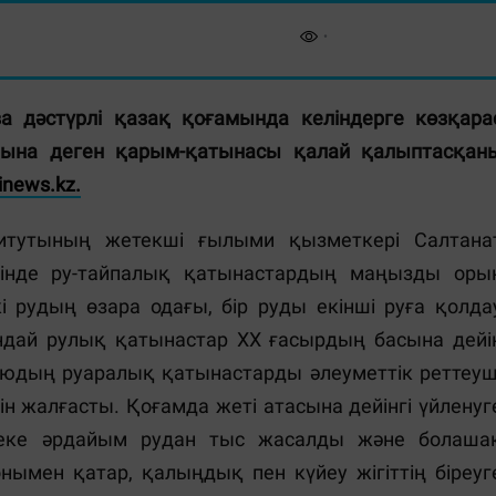
 дәстүрлі қазақ қоғамында келіндерге көзқара
арына деген қарым-қатынасы қалай қалыптасқан
inews.kz.
итутының жетекші ғылыми қызметкері Салтана
тінде ру-тайпалық қатынастардың маңызды оры
і рудың өзара одағы, бір руды екінші руға қолда
ұндай рулық қатынастар XX ғасырдың басына дейі
июдың руаралық қатынастарды әлеуметтік реттеуш
н жалғасты. Қоғамда жеті атасына дейінгі үйленуг
неке әрдайым рудан тыс жасалды және болаша
нымен қатар, қалыңдық пен күйеу жігіттің біреуг