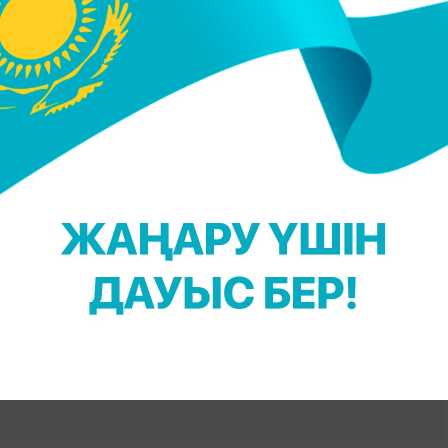
 маңызды сәт болғанын, өйткені осы арқылы ол жаң
ғаннан кейін әйел 40 күн бойы киіз үйден шықпаған
ары жас келінді қорғап, қамқорлық жасаған, өйткен
ды деп есептелген.
құрған жылдары басқа да ерекшеліктер болды.
 өз есімімен атауға рұқсат етілмеді. Жас келін
п табатын. Сірә, бұл шын есім адам жанын зұлым
ік дәуірінен қалса керек. Келін ойлап тапқан
зық болатынына қарай оның білімпаздығы мен
уші.