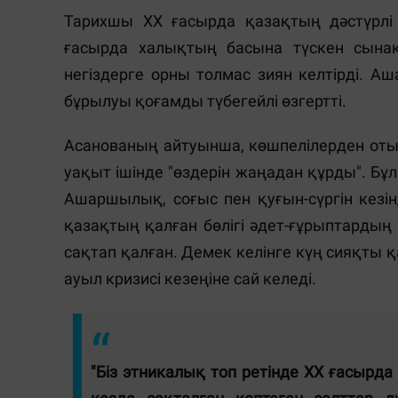
Тарихшы XX ғасырда қазақтың дәстүрлі 
ғасырда халықтың басына түскен сынақт
негіздерге орны толмас зиян келтірді. 
бұрылуы қоғамды түбегейлі өзгертті.
Асанованың айтуынша, көшпелілерден от
уақыт ішінде "өздерін жаңадан құрды". Бұ
Ашаршылық, соғыс пен қуғын-сүргін кезі
қазақтың қалған бөлігі әдет-ғұрыптарды
сақтап қалған. Демек келінге күң сияқты
ауыл кризисі кезеңіне сай келеді.
"Біз этникалық топ ретінде ХХ ғасырда 