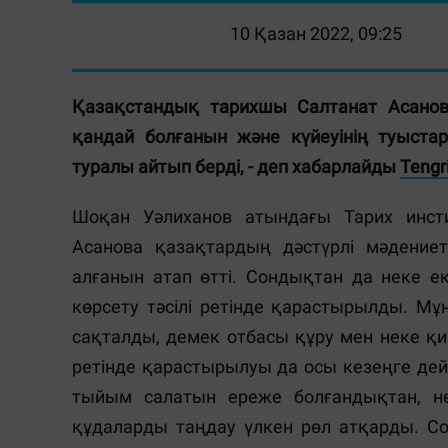
10 Қазан 2022, 09:25
Қазақстандық тарихшы Салтанат Асанова
қандай болғанын және күйеуінің туыст
туралы айтып берді, - деп хабарлайды
Tengr
Шоқан Уәлиханов атындағы Тарих инст
Асанова қазақтардың дәстүрлі мәдение
алғанын атап өтті. Сондықтан да неке ек
көрсету тәсілі ретінде қарастырылды. М
сақталды, демек отбасы құру мен неке қ
ретінде қарастырылуы да осы кезеңге дейі
тыйым салатын ереже болғандықтан, 
құдаларды таңдау үлкен рөл атқарды. Со