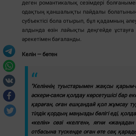
деген романтикалық сезімдері болғанымен
одақтың қаншалықты пайдалы болатынын м
субъектісі бола отырып, бұл қадамның әл
алдында өзін лайықты деңгейде ұстауға 
әрекетімен бағаланды.
Келін — бөтен
"Келіннің туыстарымен жақсы қарым-
әскери-саяси қолдау көрсетушісі бар еке
қараған, оған ешқандай қол жұмсау т
тілдік қордың маңызды бөлігі еді, қолд
«келін» сөзі «келген», яғни «жаңада
отбасына түскенде оған өте сақ қарад