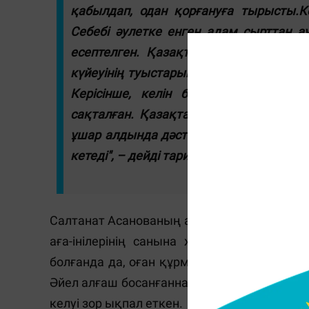
қабылдап, одан қорғануға тырысты.Ке
Себебі әулетке енген адам сырттан а
есептелген. Қазақтың бұл дәстүрлі к
күйеуінің туыстарына бағынуға мәжбүр 
Керісінше, келін бірінші жылы үй ш
сақталған. Қазақта қалыңдық киімі әс
ұшар алдында дәстүрлі сыңсу айтылады
кетеді", – дейді тарихшы.
Салтанат Асанованың айтуынша, келіннің к
аға-інілерінің санына және ата-анасын
болғанда да, оған құрметпен қараған, дес
Әйел алғаш босанғаннан кейін оған деген қа
келуі зор ықпал еткен.