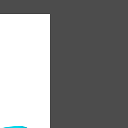
,
й
.
е