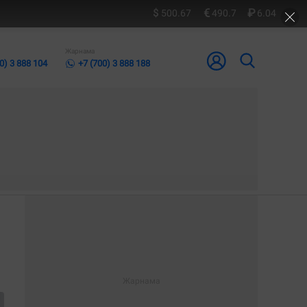
500.67
490.7
6.04
Жарнама
0) 3 888 104
+7 (700) 3 888 188