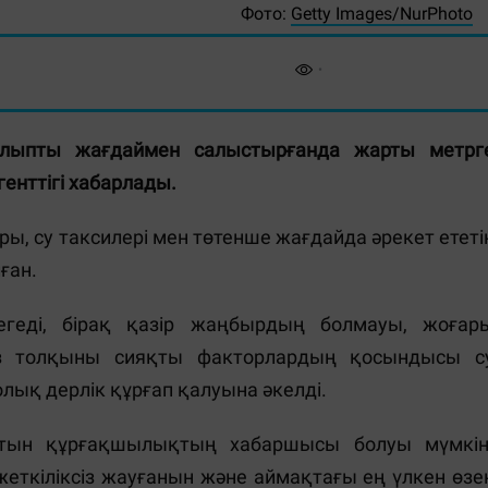
Фото:
Getty Images/NurPhoto
алыпты жағдаймен салыстырғанда жарты метрг
генттігі хабарлады.
ы, су таксилері мен төтенше жағдайда әрекет ететі
ған.
геді, бірақ қазір жаңбырдың болмауы, жоғар
з толқыны сияқты факторлардың қосындысы с
лық дерлік құрғап қалуына әкелді.
латын құрғақшылықтың хабаршысы болуы мүмкін
еткіліксіз жауғанын және аймақтағы ең үлкен өзе