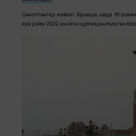
Синоптиктер кейінгі бірнеше айда Итали
ауа райы 2022 жылғы құрғақшылықтан бер