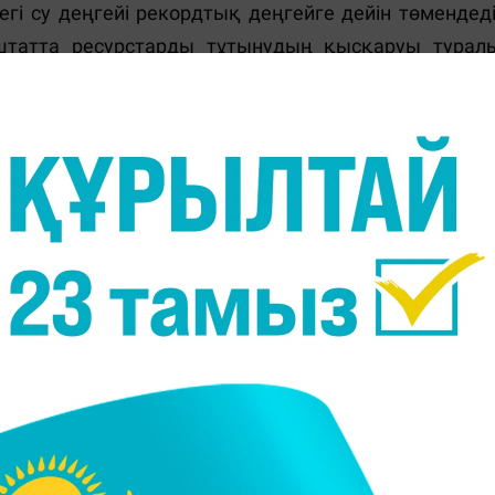
гі су деңгейі рекордтық деңгейге дейін төмендеді
 штатта ресурстарды тұтынудың қысқаруы турал
тік-батысында құрғақшылық жарияланды.
 өзгеруі екіталай. Британдық The Guardian 2
 қызметке сілтеме жасап, 2023 жыл тарихтағы е
н жазды.