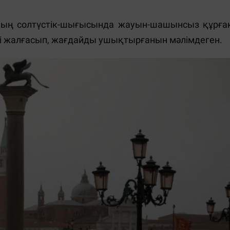
яның солтүстік-шығысында жауын-шашынсыз құрға
і жалғасып, жағдайды ушықтырғанын мәлімдеген.