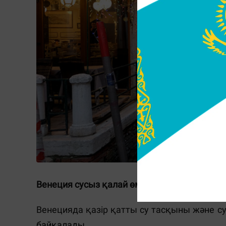
Венеция сусыз қалай өмір сүреді?
Венецияда қазір қатты су тасқыны және с
байқалады.