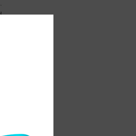
.
ы
0
ң