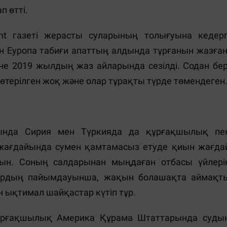
п өтті.
nt газеті жерасты суларының толығуына кедерг
н Еуропа табиғи апаттың алдында тұрғанын жазған
е 2019 жылдың жаз айларында сезілді. Содан бер
терілген жоқ және олар тұрақты түрде төмендеген
ында Сирия мен Түркияда да құрғақшылық пе
уі жағдайында сумен қамтамасыз етуде қиын жағда
ын. Соның салдарынан мыңдаған отбасы үйлері
лардың пайымдауынша, жақын болашақта аймақт
н ықтимал шайқастар күтіп тұр.
ұрғақшылық Америка Құрама Штаттарында суды