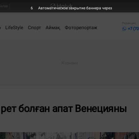
балар
4
Автоматическое закрытие баннера через
Редакция
р
LifeStyle
Спорт
Аймақ
Фоторепортаж
+7 (70
 рет болған апат Венецияны