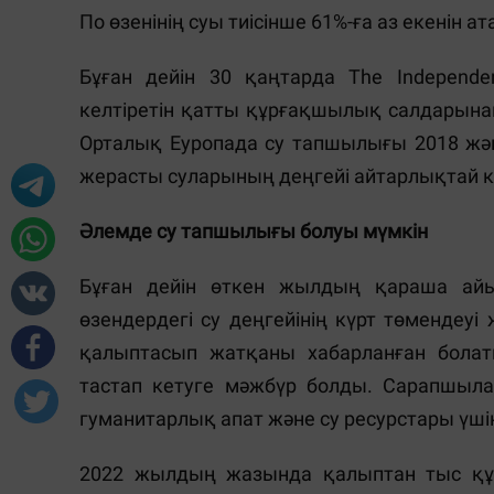
По өзенінің суы тиісінше 61%-ға аз екенін ата
Бұған дейін 30 қаңтарда The Independe
келтіретін қатты құрғақшылық салдарына
Орталық Еуропада су тапшылығы 2018 жән
жерасты суларының деңгейі айтарлықтай кө
Әлемде су тапшылығы болуы мүмкін
Бұған дейін өткен жылдың қараша ай
өзендердегі су деңгейінің күрт төменде
қалыптасып жатқаны хабарланған болат
тастап кетуге мәжбүр болды. Сарапшы
гуманитарлық апат және су ресурстары үші
2022 жылдың жазында қалыптан тыс қ