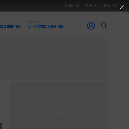
500.67
490.7
6.04
Жарнама
0) 3 888 104
+7 (700) 3 888 188