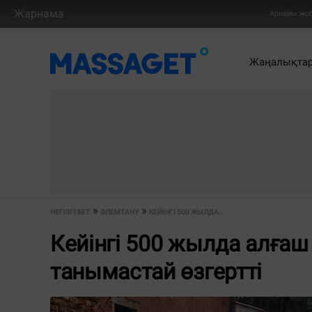
Жарнама
Арнайы жо
Жаңалықта
НЕГІЗГІ БЕТ
ӘЛЕМТАНУ
КЕЙІНГІ 500 ЖЫЛДА...
Кейінгі 500 жылда алғаш
танымастай өзгертті