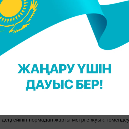
у деңгейінің нормадан жарты метрге жуық төмендеу