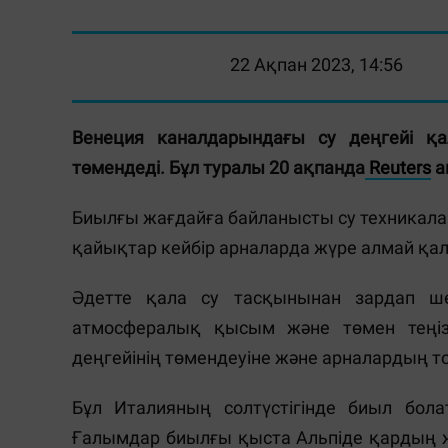
22 Ақпан 2023, 14:56
Венеция каналдарындағы су деңгейі қ
төмендеді. Бұл туралы 20 ақпанда
Reuters
а
Биылғы жағдайға байланысты су техникалар
қайықтар кейбір арналарда жүре алмай қал
Әдетте қала су тасқынынан зардап ше
атмосфералық қысым және төмен теңі
деңгейінің төмендеуіне және арналардың то
Бұл Италияның солтүстігінде биыл бо
Ғалымдар биылғы қыста Альпіде қардың ж