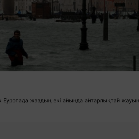
к Еуропада жаздың екі айында айтарлықтай жауын