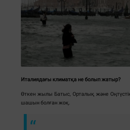
Италиядағы климатқа не болып жатыр?
Өткен жылы Батыс, Орталық және Оңтүсті
шашын болған жоқ.