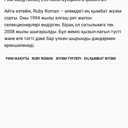
Айта кетейік, Ruby Roman – әлемдегі ең қымбат жүзім
сорты. Оны 1994 жылы алғаш рет жапон
селекционерлері өндірген. Бірақ ол сатылымға тек
2008 жылы шығарылды. Бұл жеміс қызыл-лағыл түсті
және өте тәтті дәмі бар үлкен шырынды дәндермен
ерекшеленеді.
РИМ ЖАҚҰТЫ
RUBY ROMAN
ЖҮЗІМ ТҮРЛЕРІ
ЕҢ ҚЫМБАТ ЖҮЗІМ