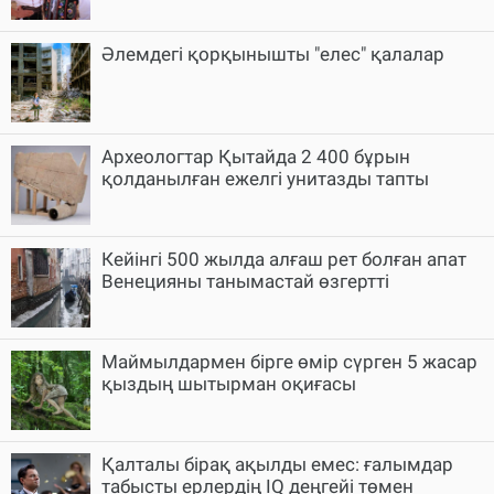
Әлемдегі қорқынышты "елес" қалалар
Археологтар Қытайда 2 400 бұрын
қолданылған ежелгі унитазды тапты
Кейінгі 500 жылда алғаш рет болған апат
Венецияны танымастай өзгертті
Маймылдармен бірге өмір сүрген 5 жасар
қыздың шытырман оқиғасы
Қалталы бірақ ақылды емес: ғалымдар
табысты ерлердің IQ деңгейі төмен