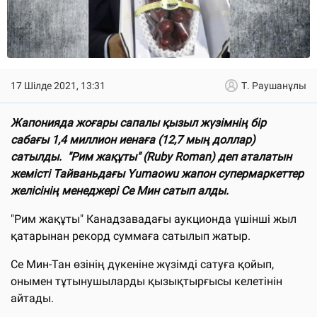
17 Шілде 2021, 13:31
Т. Раушанұлы
Жапонияда жоғары сапалы қызыл жүзімнің бір
сабағы 1,4 миллион иенаға (12,7 мың доллар)
сатылды. "Рим жақұты" (Ruby Roman) деп аталатын
жемісті Тайваньдағы Yumaowu жапон супермаркеттер
желісінің менеджері Се Мин сатып алды.
"Рим жақұты" Канадзавадағы аукционда үшінші жыл
қатарынан рекорд суммаға сатылып жатыр.
Се Мин-Тан өзінің дүкеніне жүзімді сатуға қойып,
онымен тұтынушыларды қызықтырғысы келетінін
айтады.