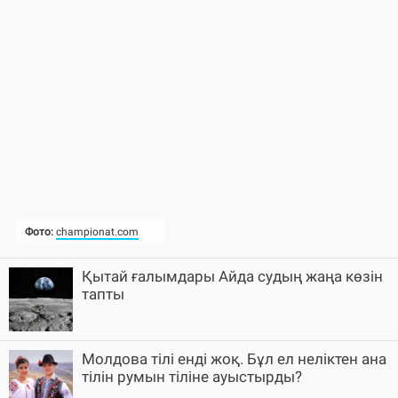
Қытай ғалымдары Айда судың жаңа көзін
тапты
Молдова тілі енді жоқ. Бұл ел неліктен ана
тілін румын тіліне ауыстырды?