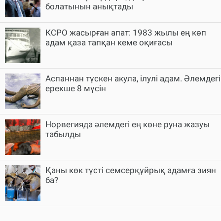
болатынын анықтады
КСРО жасырған апат: 1983 жылы ең көп
адам қаза тапқан кеме оқиғасы
Аспаннан түскен акула, ілулі адам. Әлемдегі
ерекше 8 мүсін
Норвегияда әлемдегі ең көне руна жазуы
табылды
Қаны көк түсті семсерқұйрық адамға зиян
ба?