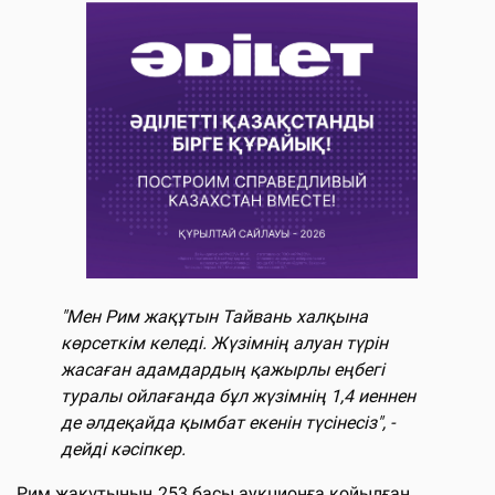
"Мен Рим жақұтын Тайвань халқына
көрсеткім келеді. Жүзімнің алуан түрін
жасаған адамдардың қажырлы еңбегі
туралы ойлағанда бұл жүзімнің 1,4 иеннен
де әлдеқайда қымбат екенін түсінесіз", -
дейді кәсіпкер.
Рим жақұтының 253 басы аукционға қойылған.