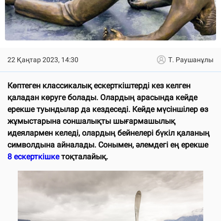
22 Қаңтар 2023, 14:30
Т. Раушанұлы
Көптеген классикалық ескерткіштерді кез келген
қаладан көруге болады. Олардың арасында кейде
ерекше туындылар да кездеседі. Кейде мүсіншілер өз
жұмыстарына соншалықты шығармашылық
идеялармен келеді, олардың бейнелері бүкіл қаланың
символдына айналады. Сонымен, әлемдегі ең ерекше
8 ескерткішке
тоқталайық.