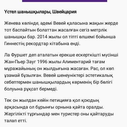
Үстел шанышқылары, Швейцария
Женева көлінде, әдемі Вевей қаласына жақын жерде
тот баспайтын болаттан жасалған сегіз метрлік
шанышқы бар. 2014 жылы ол тіпті өлшемі бойынша
Гиннестің рекордтар кітабына енді.
Ла Фуршет деп аталатын ерекше ескерткішті мүсінші
Жан-Пьер Зауг 1996 жылы Алиментарий тағам
мұражайының он жылдығына жасаған. Рас, ол көп
ұзамай бұзылған. Вевей шенеуніктері эстетикалық
себептермен шанышқылардың көрменің бір бөлігі
болуына рұқсат бермеді.
Тек он жылдан кейін петицияға қол қоюдың
арқасында ол бұрынғы орнына қайта оралды.
Жергілікті тұрғындар мен туристер оны қайтаруды
талап етті.