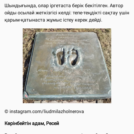
Шындығында, олар іргетаста берік бекітілген. Автор
ойды осылай жеткізгісі келді: тепе-теңдікті сақтау үшін
қарым-қатынаста жұмыс істеу керек дейді.
© instagram.com/liudmilazholnerova
Көрінбейтін адам, Ресей