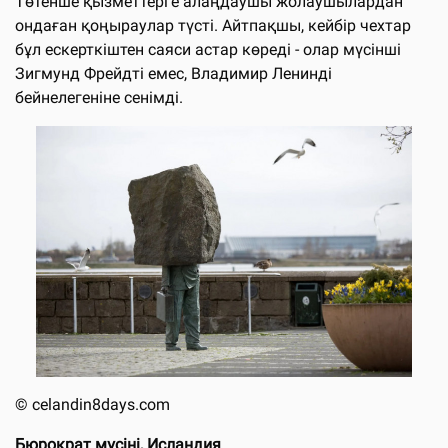
Төтенше қызметтерге алаңдаушы жолаушылардан
ондаған қоңыраулар түсті. Айтпақшы, кейбір чехтар
бұл ескерткіштен саяси астар көреді - олар мүсінші
Зигмунд Фрейдті емес, Владимир Ленинді
бейнелегеніне сенімді.
©
celandin8days.com
Бюрократ мүсіні, Исландия