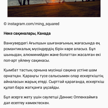
©
instagram.com/ming_squared
Неке сақиналары, Канада
Ванкувердегі Ағылшын шығанағының жағасында ең
романтикалық мүсіндердің бірін көре аласыз. Бұл
шыныдан, алюминийден және болаттан жасалған екі
поп-арт үйлену сақинасы.
Қымбат тастың орнына мүсінші сақина үстіне шам
орнатқан. Қараңғы түсе салысымен олар ескерткіштің
айналасын жарық етеді. Сырттай қарағанда, ескерткіш
құлап бара жатқанға ұқсайды.
Бұл әсерге жету үшін сәулетші Деннис Оппенхаймға
дәл есептеу көмектескен.