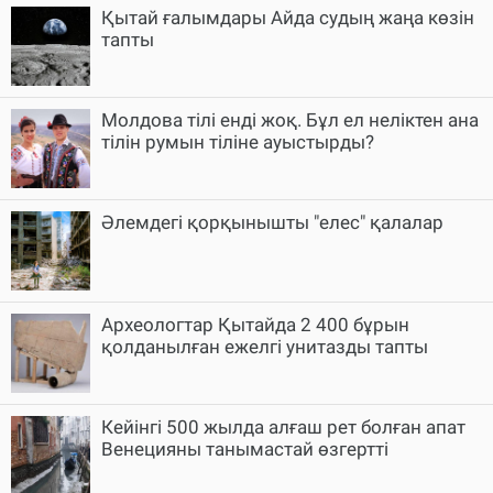
Қытай ғалымдары Айда судың жаңа көзін
тапты
Молдова тілі енді жоқ. Бұл ел неліктен ана
тілін румын тіліне ауыстырды?
Әлемдегі қорқынышты "елес" қалалар
Археологтар Қытайда 2 400 бұрын
қолданылған ежелгі унитазды тапты
Кейінгі 500 жылда алғаш рет болған апат
Венецияны танымастай өзгертті