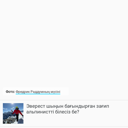
Фото:
Фредрик Раддумның мүсіні
Эверест шыңын бағындырған зағип
альпинистті білесіз бе?