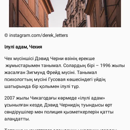
©
instagram.com/derek_letters
Ілулі адам, Чехия
Чех мүсіншісі Дэвид Черни өзінің ерекше
жұмыстарымен танымал. Солардың бірі – 1996 жылы
жасалған Зигмунд Фрейд мүсіні. Танымал
психологтың мүсіні Гусовая көшесіндегі үйдің
шатырында бір қолымен ілулі тұр.
2007 жылы Чикагодағы көрмеде «ілулі адам»
ұсынылған кезде, Дэвид Чернидің туындысы өрт
сөндірушілер мен полиция қызметкерлерін қатты
алаңдатты.