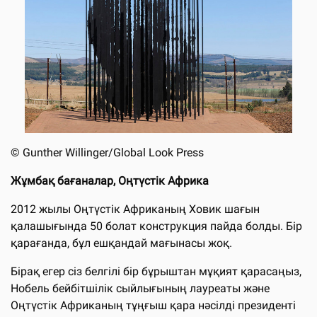
©
Gunther Willinger/Global Look Press
Жұмбақ бағаналар, Оңтүстік Африка
2012 жылы Оңтүстік Африканың Ховик шағын
қалашығында 50 болат конструкция пайда болды. Бір
қарағанда, бұл ешқандай мағынасы жоқ.
Бірақ егер сіз белгілі бір бұрыштан мұқият қарасаңыз,
Нобель бейбітшілік сыйлығының лауреаты және
Оңтүстік Африканың тұңғыш қара нәсілді президенті