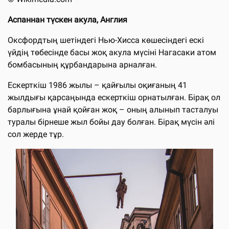
Аспаннан түскен акула, Англия
Оксфордтың шетіндегі Нью-Хисса көшесіндегі ескі
үйдің төбесінде басы жоқ акула мүсіні Нагасаки атом
бомбасының құрбандарына арналған.
Ескерткіш 1986 жылы – қайғылы оқиғаның 41
жылдығы қарсаңында ескерткіш орнатылған. Бірақ ол
барлығына ұнай қойған жоқ – оның алынып тасталуы
туралы бірнеше жыл бойы дау болған. Бірақ мүсін әлі
сол жерде тұр.