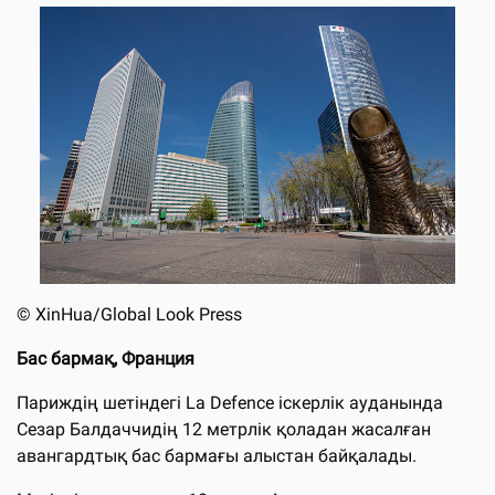
©
XinHua/Global Look Press
Бас бармақ, Франция
Париждің шетіндегі La Defence іскерлік ауданында
Сезар Балдаччидің 12 метрлік қоладан жасалған
авангардтық бас бармағы алыстан байқалады.