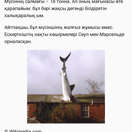
Мүсіннің салмағы – 18 тонна. Ал оның мағынасы өте
қарапайым: бұл бәрі жақсы дегенді білдіретін
халықаралық ым.
Айтпақшы, бұл мүсіншінің жалғыз жұмысы емес.
Ескерткіштің нақты көшірмелері Сеул мен Марсельде
орналасқан.
©
Wikimedia.com