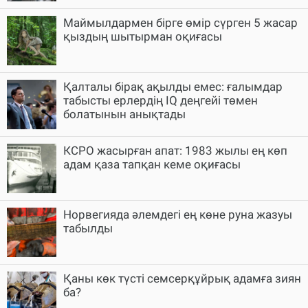
Маймылдармен бірге өмір сүрген 5 жасар
қыздың шытырман оқиғасы
Қалталы бірақ ақылды емес: ғалымдар
табысты ерлердің IQ деңгейі төмен
болатынын анықтады
КСРО жасырған апат: 1983 жылы ең көп
адам қаза тапқан кеме оқиғасы
Норвегияда әлемдегі ең көне руна жазуы
табылды
Қаны көк түсті семсерқұйрық адамға зиян
ба?