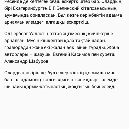
Ресейде де көптеген оғаш ескерткіштер бар. Олардың
бірі Екатеринбургте, В.Г.Белинский кітапханасының
аумағында орналасқан. Бұл көзге көрінбейтін адамға
арналған әлемдегі алғашқы ескерткіш.
Ол Герберт Уэллстің аттас әңгімесінің кейіпкеріне
арналған. Мүсін кішкентай қола тақтайшадан,
гравюрадан және екі жалаң аяқ ізінен тұрады. Жоба
авторлары – жазушы Евгений Касимов пен суретші
Александр Шабуров.
Олардың пікірінше, бұл ескерткіштің қосымша мәні
бар: ол адамның жалғыздығын және қазіргі әлемдегі
шынайы қарым-қатынастың жоқтығын бейнелейді.