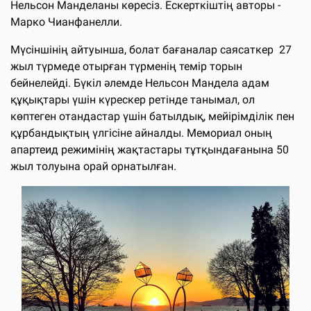
Нельсон Манделаны көресіз. Ескерткіштің авторы -
Марко Чианфанелли.
Мүсіншінің айтуынша, болат бағаналар саясаткер 27
жыл түрмеде отырған түрменің темір торын
бейнелейді. Бүкіл әлемде Нельсон Мандела адам
құқықтары үшін күрескер ретінде танымал, ол
көптеген отандастар үшін батылдық, мейірімділік пен
құрбандықтың үлгісіне айналды. Мемориал оның
апартеид режимінің жақтастары тұтқындағанына 50
жыл толуына орай орнатылған.