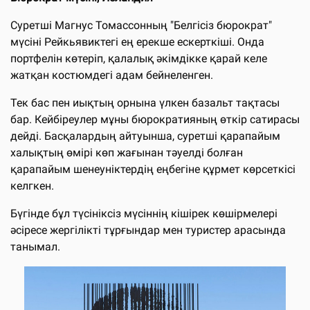
Суретші Магнус Томассонның "Белгісіз бюрократ"
мүсіні Рейкьявиктегі ең ерекше ескерткіші. Онда
портфелін көтеріп, қалалық әкімдікке қарай келе
жатқан костюмдегі адам бейнеленген.
Тек бас пен иықтың орнына үлкен базальт тақтасы
бар. Кейбіреулер мұны бюрократияның өткір сатирасы
дейді. Басқалардың айтуынша, суретші қарапайым
халықтың өмірі көп жағынан тәуелді болған
қарапайым шенеуніктердің еңбегіне құрмет көрсеткісі
келгкен.
Бүгінде бұл түсініксіз мүсіннің кішірек көшірмелері
әсіресе жергілікті тұрғындар мен туристер арасында
танымал.