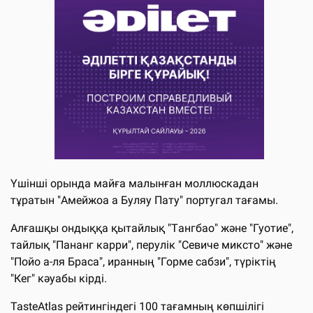
Үшінші орында майға малынған моллюскадан
тұратын "Амейжоа а Буляу Пату" португал тағамы.
Алғашқы ондыққа қытайлық "Tангбао" және "Гуотие",
тайлық "Пананг карри", перулік "Севиче миксто" және
"Пойо а-ля Браса", иранның "Горме сабзи", түріктің
"Кег" кәуабы кірді.
TasteAtlas рейтингіндегі 100 тағамның көпшілігі