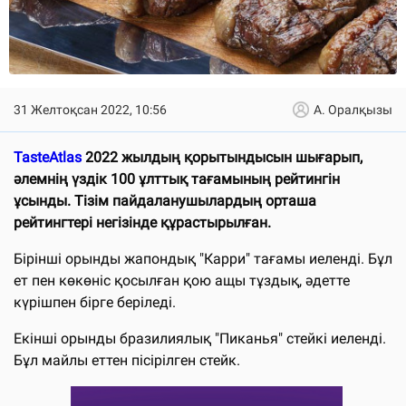
31 Желтоқсан 2022, 10:56
А. Оралқызы
TasteAtlas
2022 жылдың қорытындысын шығарып,
әлемнің үздік 100 ұлттық тағамының рейтингін
ұсынды. Тізім пайдаланушылардың орташа
рейтингтері негізінде құрастырылған.
Бірінші орынды жапондық "Карри" тағамы иеленді. Бұл
ет пен көкөніс қосылған қою ащы тұздық, әдетте
күрішпен бірге беріледі.
Екінші орынды бразилиялық "Пиканья" стейкі иеленді.
Бұл майлы еттен пісірілген стейк.