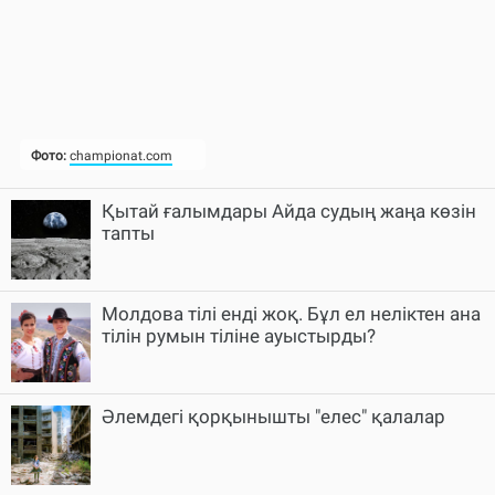
Қытай ғалымдары Айда судың жаңа көзін
тапты
Молдова тілі енді жоқ. Бұл ел неліктен ана
тілін румын тіліне ауыстырды?
Әлемдегі қорқынышты "елес" қалалар