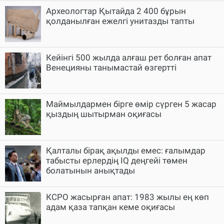
Археологтар Қытайда 2 400 бұрын
қолданылған ежелгі унитазды тапты
Кейінгі 500 жылда алғаш рет болған апат
Венецияны танымастай өзгертті
Маймылдармен бірге өмір сүрген 5 жасар
қыздың шытырман оқиғасы
Қалталы бірақ ақылды емес: ғалымдар
табысты ерлердің IQ деңгейі төмен
болатынын анықтады
КСРО жасырған апат: 1983 жылы ең көп
адам қаза тапқан кеме оқиғасы