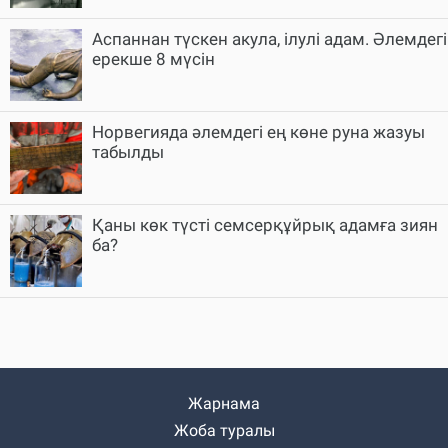
Аспаннан түскен акула, ілулі адам. Әлемдегі
ерекше 8 мүсін
Норвегияда әлемдегі ең көне руна жазуы
табылды
Қаны көк түсті семсерқұйрық адамға зиян
ба?
Жарнама
Жоба туралы