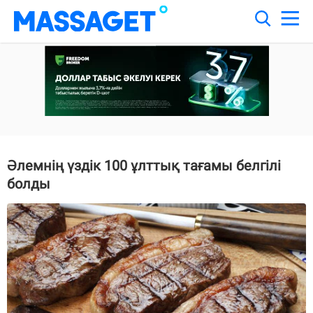
Әлемнің үздік 100 ұлттық тағамы белгілі
болды