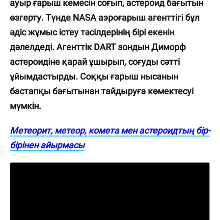
ауыр ғарыш кемесін соғып, астероид бағытын
өзгерту. Түнде NASA аэроғарыш агенттігі бұл
әдіс жұмыс істеу тәсілдерінің бірі екенін
дәлелдеді. Агенттік DART зондын Диморф
астероидіне қарай ұшырып, соғуды сәтті
ұйымдастырды. Соққы ғарыш нысанын
бастапқы бағытынан тайдыруға көмектесуі
мүмкін.
Метеорит, метеор, комета мен астероидтың бір-
бірінен айырмасы