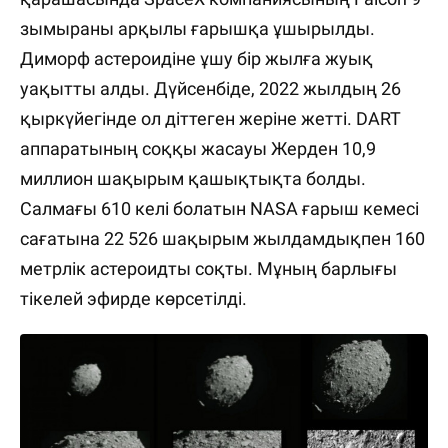
зымыраны арқылы ғарышқа ұшырылды.
Диморф астероидіне ұшу бір жылға жуық
уақытты алды. Дүйсенбіде, 2022 жылдың 26 ​​
қыркүйегінде ол діттеген жеріне жетті. DART
аппаратының соққы жасауы Жерден 10,9
миллион шақырым қашықтықта болды.
Салмағы 610 келі болатын NASA ғарыш кемесі
сағатына 22 526 шақырым жылдамдықпен 160
метрлік астероидты соқты. Мұның барлығы
тікелей эфирде көрсетілді.