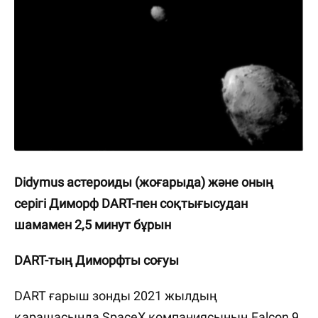
Didymus астероиды (жоғарыда) және оның
серігі Диморф DART-пен соқтығысудан
шамамен 2,5 минут бұрын
DART-тың Диморфты соғуы
DART ғарыш зонды 2021 жылдың
қарашасында SpaceX компаниясының Falcon 9