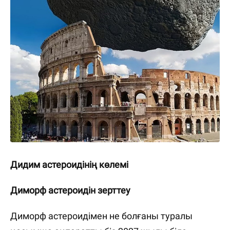
Дидим астероидінің көлемі
Диморф астероидін зерттеу
Диморф астероидімен не болғаны туралы