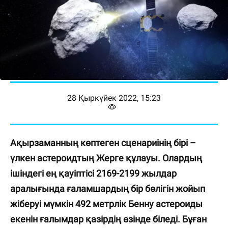
28 Қыркүйек 2022, 15:23
Ақырзаманның көптеген сценариінің бірі –
үлкен астероидтың Жерге құлауы. Олардың
ішіндегі ең қауіптісі 2169-2199 жылдар
аралығында ғаламшардың бір бөлігін жойып
жіберуі мүмкін 492 метрлік Бенну астероиды
екенін ғалымдар қазірдің өзінде біледі. Бұған