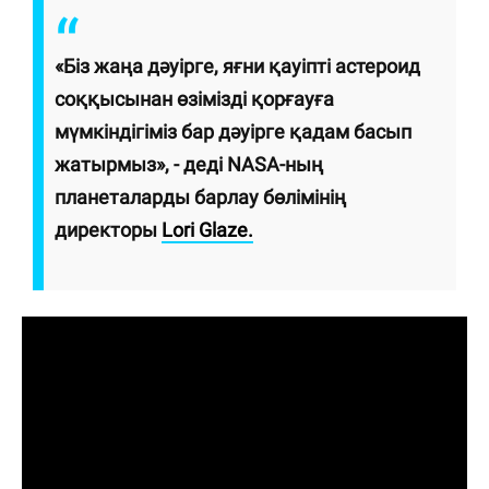
«Біз жаңа дәуірге, яғни қауіпті астероид
соққысынан өзімізді қорғауға
мүмкіндігіміз бар дәуірге қадам басып
жатырмыз», - деді NASA-ның
планеталарды барлау бөлімінің
директоры
Lori Glaze.