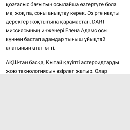
қозғалыс бағытын осылайша өзгертуге бола
ма, жоқ па, соны анықтау керек. Әзірге нақты
деректер жоқтығына қарамастан, DART
миссиясының инженері Елена Адамс осы
күннен бастап адамдар тыныш ұйықтай
алатынын атап өтті.
АҚШ-тан басқа, Қытай қауіпті астероидтарды
жою технологиясын әзірлеп жатыр. Олар
планетадағы тіршілікті жойып жіберетін Бенну
астероидының бағытын өзгеркісі келеді.
Т. Раушанұлы
ДИДИМ
АСТЕРОИДТЫҢ ҚАУПІ