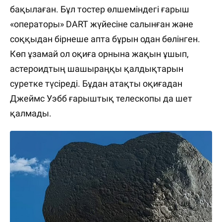
бақылаған. Бұл тостер өлшеміндегі ғарыш
«операторы» DART жүйесіне салынған және
соққыдан бірнеше апта бұрын одан бөлінген.
Көп ұзамай ол оқиға орнына жақын ұшып,
астероидтың шашыраңқы қалдықтарын
суретке түсіреді. Бұдан атақты оқиғадан
Джеймс Уэбб ғарыштық телескопы да шет
қалмады.