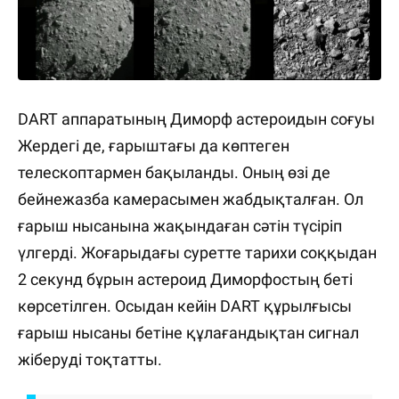
DART аппаратының Диморф астероидын соғуы
Жердегі де, ғарыштағы да көптеген
телескоптармен бақыланды. Оның өзі де
бейнежазба камерасымен жабдықталған. Ол
ғарыш нысанына жақындаған сәтін түсіріп
үлгерді. Жоғарыдағы суретте тарихи соққыдан
2 секунд бұрын астероид Диморфостың беті
көрсетілген. Осыдан кейін DART құрылғысы
ғарыш нысаны бетіне құлағандықтан сигнал
жіберуді тоқтатты.