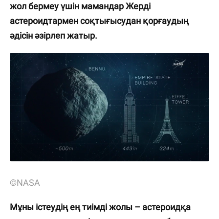
жол бермеу үшін мамандар Жерді
астероидтармен соқтығысудан қорғаудың
әдісін әзірлеп жатыр.
©NASA
Мұны істеудің ең тиімді жолы – астероидқа