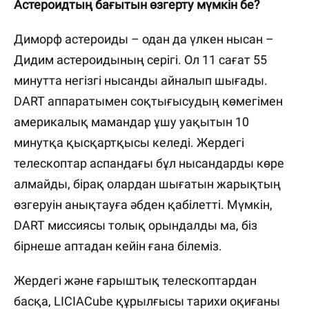
Астероидтың бағытын өзгерту мүмкін бе?
Диморф астероиды – одан да үлкен нысан –
Дидим астероидының серігі. Ол 11 сағат 55
минутта негізгі нысанды айналып шығады.
DART аппаратымен соқтығысудың көмегімен
америкалық мамандар ұшу уақытын 10
минутқа қысқартқысы келеді. Жердегі
телескоптар аспандағы бұл нысандарды көре
алмайды, бірақ олардан шығатын жарықтың
өзгеруін анықтауға әбден қабілетті. Мүмкін,
DART миссиясы толық орындалды ма, біз
бірнеше аптадан кейін ғана білеміз.
Жердегі және ғарыштық телескоптардан
басқа, LICIACube құрылғысы тарихи оқиғаны