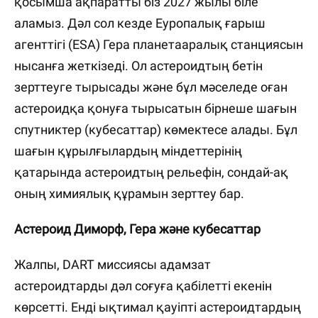
қосымша ақпаратты біз 2027 жылы біле
аламыз. Дәл сол кезде Еуропалық ғарыш
агенттігі (ESA) Гера планетааралық станциясын
нысанға жеткізеді. Ол астероидтың бетін
зерттеуге тырысады және бұл мәселеде оған
астероидқа қонуға тырысатын бірнеше шағын
спутниктер (кубесаттар) көмектесе алады. Бұл
шағын құрылғылардың міндеттерінің
қатарында астероидтың рельефін, сондай-ақ
оның химиялық құрамын зерттеу бар.
Астероид Диморф, Гера және кубесаттар
Жалпы, DART миссиясы адамзат
астероидтарды дәл соғуға қабілетті екенін
көрсетті. Енді ықтимал қауіпті астероидтардың