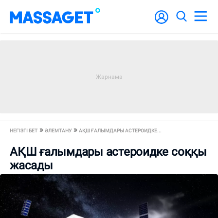
НЕГІЗГІ БЕТ
ӘЛЕМТАНУ
АҚШ ҒАЛЫМДАРЫ АСТЕРОИДКЕ...
АҚШ ғалымдары астероидке соққы
жасады