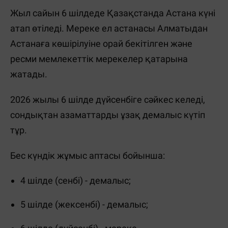
Жыл сайын 6 шілдеде Қазақстанда Астана күні
атап өтіледі. Мереке ел астанасы Алматыдан
Астанаға көшірілуіне орай бекітілген және
ресми мемлекеттік мерекелер қатарына
жатады.
2026 жылы 6 шілде дүйсенбіге сәйкес келеді,
сондықтан азаматтарды ұзақ демалыс күтіп
тұр.
Бес күндік жұмыс аптасы бойынша:
4 шілде (сенбі) - демалыс;
5 шілде (жексенбі) - демалыс;