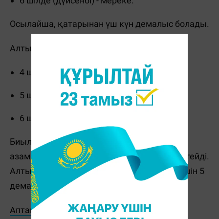
6 шілде (дүйсенбі) - мереке.
Осылайша, қатарынан үш күн демалыс болады.
Алты күндік жұмыс аптасы бойынша:
4 шілде (сенбі) - жұмыс күні;
5 шілде (жексенбі) - демалыс;
6 шілде (дүйсенбі) - мереке.
Биыл шілдеде бес күн жұмыс істейтін
азаматтар 9 күн демалып, 22 күн жұмыс істейді.
Алты күн жұмыс істейтін ел тұрғындары үшін 5
демалыс күні және 26 жұмыс күні болады.
Аптаның басты оқиғалары мен пайдалы