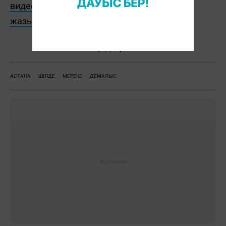
видеоларды көру үшін YouTube арнамызға
жазылыңыз
Ж. Қадыржанова
АСТАНА
ШІЛДЕ
МЕРЕКЕ
ДЕМАЛЫС