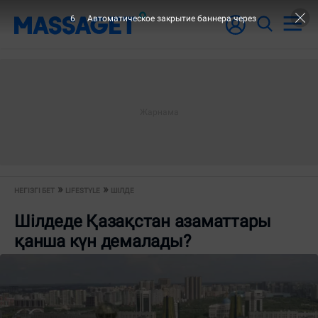
6
Автоматическое закрытие баннера через
НЕГІЗГІ БЕТ
LIFESTYLE
ШІЛДЕ
Шілдеде Қазақстан азаматтары
қанша күн демалады?